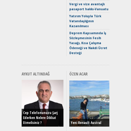
Crossove
Vergi ve vize avantajlı
Yaramaz
pasaport hakkı-Vanuatu
Puma ST
Yakıyor 
Yatırım Yoluyla Türk
Vatandaşlığının
Mercede
Kazanılması
ve En Yakı
Premium 
Deprem Kapsamında İş
Hızlı Şar
Sözleşmesinin Fesih
Yasağı, Kısa Çalışma
Ödeneği ve Nakdi Ücret
Desteği
AYKUT ALTINDAĞ
ÖZEN ACAR
Alınır M
Durulma
Yönleriy
Hybrid (
Cep Telefonunuzu Şarj
Ederken Nelere Dikkat
Etmelisiniz ?
Yeni Renault Austral
Alpine A2