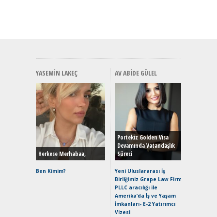
YASEMIN LAKEÇ
AV ABIDE GÜLEL
Alınır M
Durulma
Yönleriy
Hybrid (
Portekiz Golden Visa
Devamında Vatandaşlık
Herkese Merhabaa,
Süreci
Alpine A2
Çağın Ce
Ben Kimim?
Yeni Uluslararası İş
Birliğimiz Grape Law Firm
EAT8’e V
PLLC aracılığı ile
Merhaba:
Amerika’da İş ve Yaşam
Mild-Hyb
İmkanları- E-2 Yatırımcı
Verimli?
Vizesi