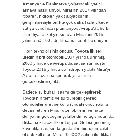
Almanya ve Danimarka yollarındaki yerini
almaya hazırlanıyor. Mirai’nin 2017 yılından
itibaren, hidrojen yakıt altyapısının
geliştirilmesiyle birlikte çok daha fazla ülkede
satışa sunulması planlanıyor. Avrupa’da 66 bin
Euro fiyat etiketiyle sunulan Mirai’nin 2015
yılında 50-100 adetlik satış hedefi bulunuyor.
Hibrit teknolojisinin öncüsü
Toyota
ilk seri
üretim hibrit otomobili 1997 yılında üretmiş,
2000 yılında da Avrupa’da satışa sunmuştu.
Toyota 2015 yılında da hidrojen yakıtlı Mirai’yi
Avrupa pazarına sunarak yine bir ilki
gerçekleştirmiş oldu.
Sadece su buharı salımı gerçekleştirerek
Toyota’nın temiz ve sürdürebilir çevreci
otomobiller üretme konusundaki öncü rolünü
devam ettiren Mirai, otomobillerin ve hatta
dünyanın geleceğini şekillendirme açısından da
dikkat çekici özellikler taşıyor. Geleceğin enerji
kaynakları arasında gösterilen hidrojeni yakıt
olarak kullanan Mirai, “0” CO
2
salımı ile dikkat