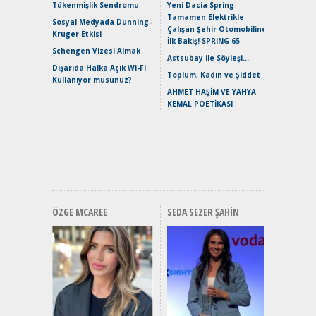
Çağın Ce
Tükenmişlik Sendromu
Yeni Dacia Spring
Tamamen Elektrikle
EAT8’e V
Sosyal Medyada Dunning-
Çalışan Şehir Otomobiline
Merhaba:
Kruger Etkisi
İlk Bakış! SPRING 65
Mild-Hyb
Schengen Vizesi Almak
Verimli?
Astsubay ile Söyleşi…
Dışarıda Halka Açık Wi-Fi
Crossove
Toplum, Kadın ve Şiddet
Kullanıyor musunuz?
Yaramaz
AHMET HAŞİM VE YAHYA
Puma ST
KEMAL POETİKASI
Yakıyor 
Mercede
ve En Yakı
Premium 
Hızlı Şar
ÖZGE MCAREE
SEDA SEZER ŞAHIN
Alınır M
Durulma
Yönleriy
Hybrid (