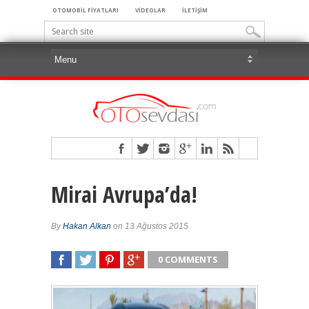
OTOMOBİL FİYATLARI
VİDEOLAR
İLETİŞİM
Mirai Avrupa’da!
By
Hakan Alkan
on 13 Ağustos 2015
0 COMMENTS
SHARE
TWEET
SHARE
SHARE