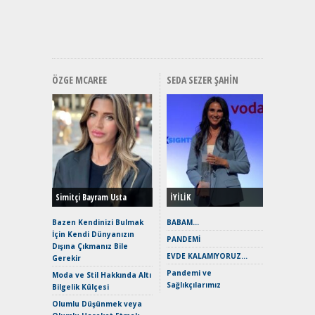
ve En Yakı
Premium 
Hızlı Şar
ÖZGE MCAREE
SEDA SEZER ŞAHIN
Alınır M
Durulma
Yönleriy
Hybrid (
Simitçi Bayram Usta
İYİLİK
Alpine A2
Çağın Ce
Bazen Kendinizi Bulmak
BABAM…
İçin Kendi Dünyanızın
EAT8’e V
PANDEMİ
Dışına Çıkmanız Bile
Merhaba:
EVDE KALAMIYORUZ…
Gerekir
Mild-Hyb
Pandemi ve
Verimli?
Moda ve Stil Hakkında Altı
Sağlıkçılarımız
Bilgelik Külçesi
Crossove
Yaramaz
Olumlu Düşünmek veya
Puma ST