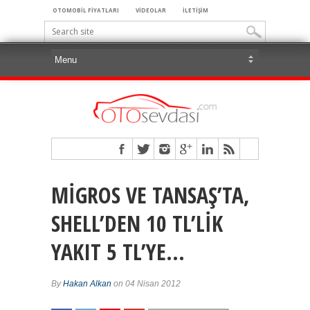
OTOMOBİL FİYATLARI
VİDEOLAR
İLETİŞİM
MİGROS VE TANSAŞ’TA,
SHELL’DEN 10 TL’LİK
YAKIT 5 TL’YE…
By
Hakan Alkan
on 04 Nisan 2012