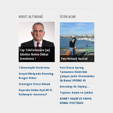
AYKUT ALTINDAĞ
ÖZEN ACAR
Alınır M
Durulma
Yönleriy
Hybrid (
Cep Telefonunuzu Şarj
Ederken Nelere Dikkat
Etmelisiniz ?
Yeni Renault Austral
Alpine A2
Çağın Ce
Tükenmişlik Sendromu
Yeni Dacia Spring
Tamamen Elektrikle
EAT8’e V
Sosyal Medyada Dunning-
Çalışan Şehir Otomobiline
Merhaba:
Kruger Etkisi
İlk Bakış! SPRING 65
Mild-Hyb
Schengen Vizesi Almak
Verimli?
Astsubay ile Söyleşi…
Dışarıda Halka Açık Wi-Fi
Crossove
Toplum, Kadın ve Şiddet
Kullanıyor musunuz?
Yaramaz
AHMET HAŞİM VE YAHYA
Puma ST
KEMAL POETİKASI
Yakıyor 
Mercede