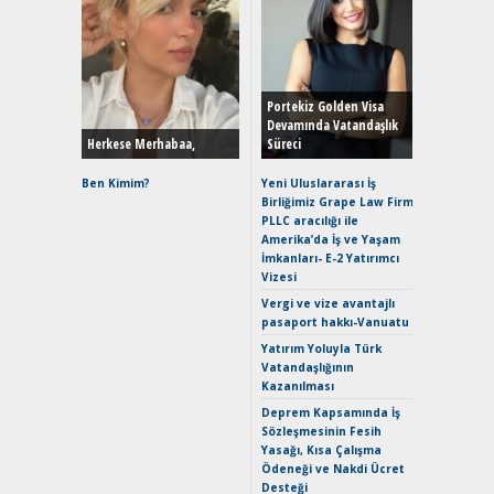
Alınır M
Durulma
Yönleriy
Hybrid (
Portekiz Golden Visa
Devamında Vatandaşlık
Herkese Merhabaa,
Süreci
Alpine A2
Çağın Ce
Ben Kimim?
Yeni Uluslararası İş
Birliğimiz Grape Law Firm
EAT8’e V
PLLC aracılığı ile
Merhaba:
Amerika’da İş ve Yaşam
Mild-Hyb
İmkanları- E-2 Yatırımcı
Verimli?
Vizesi
Crossove
Vergi ve vize avantajlı
Yaramaz
pasaport hakkı-Vanuatu
Puma ST
Yakıyor 
Yatırım Yoluyla Türk
Vatandaşlığının
Mercede
Kazanılması
ve En Yakı
Premium 
Deprem Kapsamında İş
Hızlı Şar
Sözleşmesinin Fesih
Yasağı, Kısa Çalışma
Ödeneği ve Nakdi Ücret
Desteği