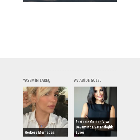
YASEMIN LAKEÇ
AV ABIDE GÜLEL
Alınır M
Durulma
Yönleriy
Hybrid (
Portekiz Golden Visa
Devamında Vatandaşlık
Herkese Merhabaa,
Süreci
Alpine A2