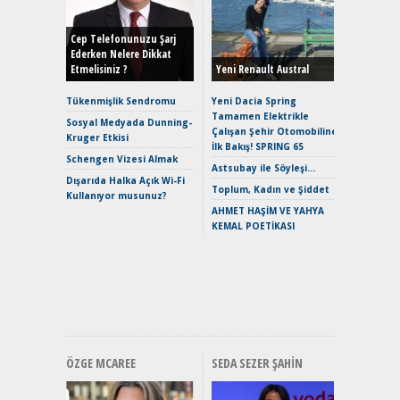
Durulma
Yönleriy
Hybrid (
Cep Telefonunuzu Şarj
Ederken Nelere Dikkat
Etmelisiniz ?
Yeni Renault Austral
Alpine A2
Çağın Ce
Tükenmişlik Sendromu
Yeni Dacia Spring
Tamamen Elektrikle
EAT8’e V
Sosyal Medyada Dunning-
Çalışan Şehir Otomobiline
Merhaba:
Kruger Etkisi
İlk Bakış! SPRING 65
Mild-Hyb
Schengen Vizesi Almak
Verimli?
Astsubay ile Söyleşi…
Dışarıda Halka Açık Wi-Fi
Crossove
Toplum, Kadın ve Şiddet
Kullanıyor musunuz?
Yaramaz
AHMET HAŞİM VE YAHYA
Puma ST
KEMAL POETİKASI
Yakıyor 
Mercede
ve En Yakı
Premium 
Hızlı Şar
ÖZGE MCAREE
SEDA SEZER ŞAHIN