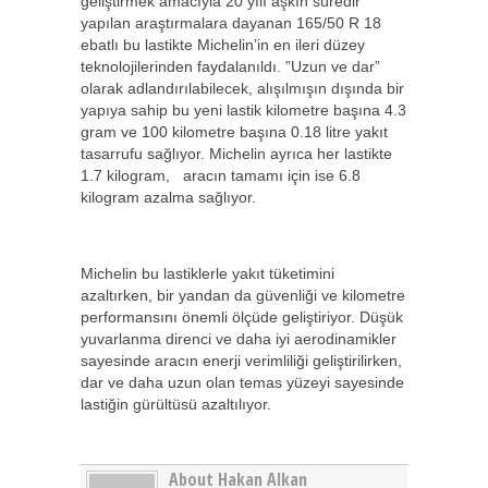
geliştirmek amacıyla 20 yılı aşkın süredir
yapılan araştırmalara dayanan 165/50 R 18
ebatlı bu lastikte Michelin’in en ileri düzey
teknolojilerinden faydalanıldı. ”Uzun ve dar”
olarak adlandırılabilecek, alışılmışın dışında bir
yapıya sahip bu yeni lastik kilometre başına 4.3
gram ve 100 kilometre başına 0.18 litre yakıt
tasarrufu sağlıyor. Michelin ayrıca her lastikte
1.7 kilogram, aracın tamamı için ise 6.8
kilogram azalma sağlıyor.
Michelin bu lastiklerle yakıt tüketimini
azaltırken, bir yandan da güvenliği ve kilometre
performansını önemli ölçüde geliştiriyor. Düşük
yuvarlanma direnci ve daha iyi aerodinamikler
sayesinde aracın enerji verimliliği geliştirilirken,
dar ve daha uzun olan temas yüzeyi sayesinde
lastiğin gürültüsü azaltılıyor.
About Hakan Alkan