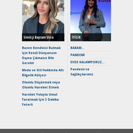
Alınır M
Durulma
Yönleriy
Hybrid (
Simitçi Bayram Usta
İYİLİK
Alpine A2
Çağın Ce
Bazen Kendinizi Bulmak
BABAM…
İçin Kendi Dünyanızın
EAT8’e V
PANDEMİ
Dışına Çıkmanız Bile
Merhaba:
EVDE KALAMIYORUZ…
Gerekir
Mild-Hyb
Pandemi ve
Verimli?
Moda ve Stil Hakkında Altı
Sağlıkçılarımız
Bilgelik Külçesi
Crossove
Yaramaz
Olumlu Düşünmek veya
Puma ST
Olumlu Hareket Etmek
Yakıyor 
Hareket Yoluyla Umut
Mercede
Yaratmak İçin 3 Dakika
ve En Yakı
Yeterli
Premium 
Hızlı Şar