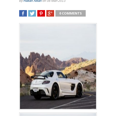
By
Hakan Alkan
on 08 Mart 2013
0 COMMENTS
SHARE
TWEET
SHARE
SHARE