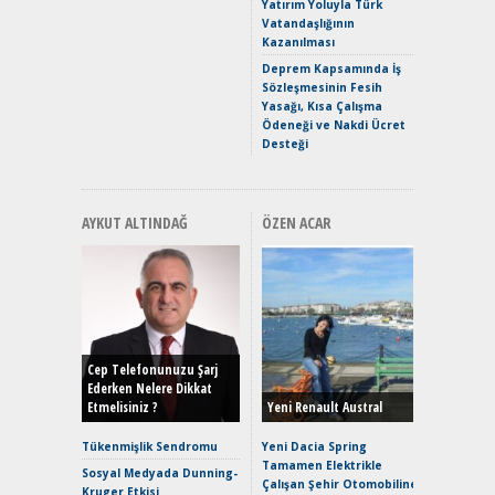
Yakıyor 
Yatırım Yoluyla Türk
Vatandaşlığının
Mercede
Kazanılması
ve En Yakı
Premium 
Deprem Kapsamında İş
Hızlı Şar
Sözleşmesinin Fesih
Yasağı, Kısa Çalışma
Ödeneği ve Nakdi Ücret
Desteği
AYKUT ALTINDAĞ
ÖZEN ACAR
Alınır M
Durulma
Yönleriy
Hybrid (
Cep Telefonunuzu Şarj
Ederken Nelere Dikkat
Etmelisiniz ?
Yeni Renault Austral
Alpine A2
Çağın Ce
Tükenmişlik Sendromu
Yeni Dacia Spring
Tamamen Elektrikle
EAT8’e V
Sosyal Medyada Dunning-
Çalışan Şehir Otomobiline
Merhaba:
Kruger Etkisi