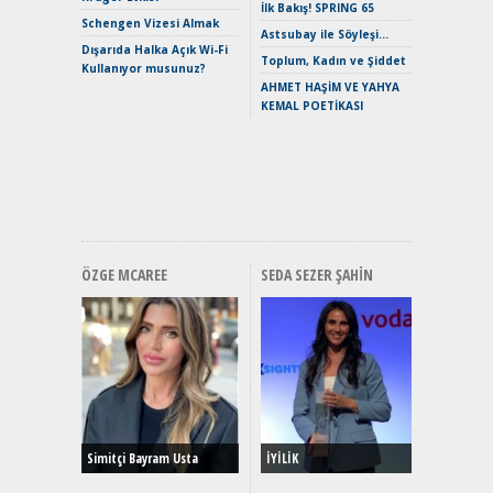
İlk Bakış! SPRING 65
Mild-Hyb
Schengen Vizesi Almak
Verimli?
Astsubay ile Söyleşi…
Dışarıda Halka Açık Wi-Fi
Crossove
Toplum, Kadın ve Şiddet
Kullanıyor musunuz?
Yaramaz
AHMET HAŞİM VE YAHYA
Puma ST
KEMAL POETİKASI
Yakıyor 
Mercede
ve En Yakı
Premium 
Hızlı Şar
ÖZGE MCAREE
SEDA SEZER ŞAHIN
Alınır M
Durulma
Yönleriy
Hybrid (
Simitçi Bayram Usta
İYİLİK
Alpine A2