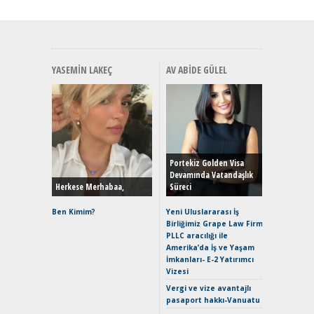
YASEMIN LAKEÇ
AV ABIDE GÜLEL
Alınır M
Durulma
Yönleriy
Hybrid (
Portekiz Golden Visa
Devamında Vatandaşlık
Herkese Merhabaa,
Süreci
Alpine A2
Çağın Ce
Ben Kimim?
Yeni Uluslararası İş
Birliğimiz Grape Law Firm
EAT8’e V
PLLC aracılığı ile
Merhaba:
Amerika’da İş ve Yaşam
Mild-Hyb
İmkanları- E-2 Yatırımcı
Verimli?
Vizesi
Crossove
Vergi ve vize avantajlı
Yaramaz
pasaport hakkı-Vanuatu
Puma ST