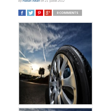
By
Hakan Alkan
on 21 Şubat 2012
0 COMMENTS
SHARE
TWEET
SHARE
SHARE