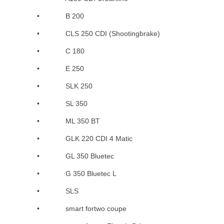
• B 200
• CLS 250 CDI (Shootingbrake)
• C 180
• E 250
• SLK 250
• SL 350
• ML 350 BT
• GLK 220 CDI 4 Matic
• GL 350 Bluetec
• G 350 Bluetec L
• SLS
• smart fortwo coupe