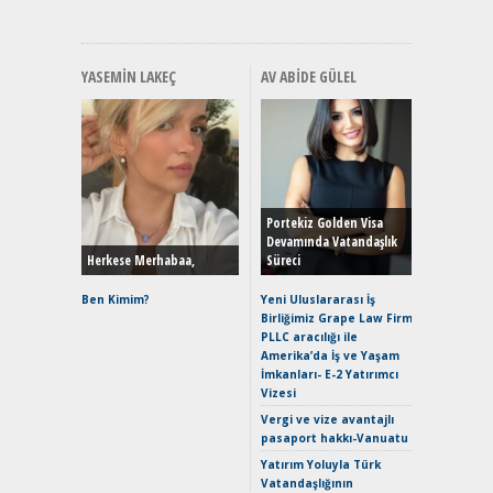
YASEMIN LAKEÇ
AV ABIDE GÜLEL
Alınır M
Durulma
Yönleriy
Hybrid (
Portekiz Golden Visa
Devamında Vatandaşlık
Herkese Merhabaa,
Süreci
Alpine A2
Çağın Ce
Ben Kimim?
Yeni Uluslararası İş
Birliğimiz Grape Law Firm
EAT8’e V
PLLC aracılığı ile
Merhaba:
Amerika’da İş ve Yaşam
Mild-Hyb
İmkanları- E-2 Yatırımcı
Verimli?
Vizesi
Crossove
Vergi ve vize avantajlı
Yaramaz
pasaport hakkı-Vanuatu
Puma ST
Yakıyor 
Yatırım Yoluyla Türk
Vatandaşlığının
Mercede