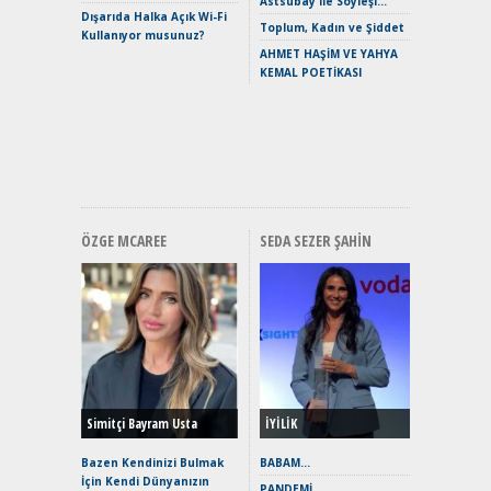
Astsubay ile Söyleşi…
Dışarıda Halka Açık Wi-Fi
Crossove
Toplum, Kadın ve Şiddet
Kullanıyor musunuz?
Yaramaz
AHMET HAŞİM VE YAHYA
Puma ST
KEMAL POETİKASI
Yakıyor 
Mercede
ve En Yakı
Premium 
Hızlı Şar
ÖZGE MCAREE
SEDA SEZER ŞAHIN
Alınır M
Durulma
Yönleriy
Hybrid (
Simitçi Bayram Usta
İYİLİK
Alpine A2
Çağın Ce
Bazen Kendinizi Bulmak
BABAM…
İçin Kendi Dünyanızın
EAT8’e V
PANDEMİ