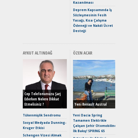
Kazanılması
ve En Yakı
Premium 
Deprem Kapsamında İş
Hızlı Şar
Sözleşmesinin Fesih
Yasağı, Kısa Çalışma
Ödeneği ve Nakdi Ücret
Desteği
AYKUT ALTINDAĞ
ÖZEN ACAR
Alınır M
Durulma
Yönleriy
Hybrid (
Cep Telefonunuzu Şarj
Ederken Nelere Dikkat
Etmelisiniz ?
Yeni Renault Austral
Alpine A2
Çağın Ce
Tükenmişlik Sendromu
Yeni Dacia Spring
Tamamen Elektrikle
EAT8’e V
Sosyal Medyada Dunning-
Çalışan Şehir Otomobiline
Merhaba:
Kruger Etkisi
İlk Bakış! SPRING 65
Mild-Hyb
Schengen Vizesi Almak
Verimli?