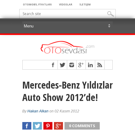
OTOMOBİL FİYATLARI
VİDEOLAR
İLETİŞİM
Mercedes-Benz Yıldızlar
Auto Show 2012’de!
By
Hakan Alkan
on 02 Kasım 2012
0 COMMENTS
SHARE
TWEET
SHARE
SHARE