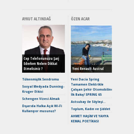
AYKUT ALTINDAĞ
ÖZEN ACAR
Alınır M
Durulma
Yönleriy
Hybrid (
Cep Telefonunuzu Şarj
Ederken Nelere Dikkat
Etmelisiniz ?
Yeni Renault Austral
Alpine A2
Çağın Ce
Tükenmişlik Sendromu
Yeni Dacia Spring
Tamamen Elektrikle
EAT8’e V
Sosyal Medyada Dunning-
Çalışan Şehir Otomobiline
Merhaba:
Kruger Etkisi
İlk Bakış! SPRING 65
Mild-Hyb
Schengen Vizesi Almak
Verimli?
Astsubay ile Söyleşi…
Dışarıda Halka Açık Wi-Fi
Crossove
Toplum, Kadın ve Şiddet
Kullanıyor musunuz?
Yaramaz
AHMET HAŞİM VE YAHYA
Puma ST
KEMAL POETİKASI
Yakıyor 
Mercede