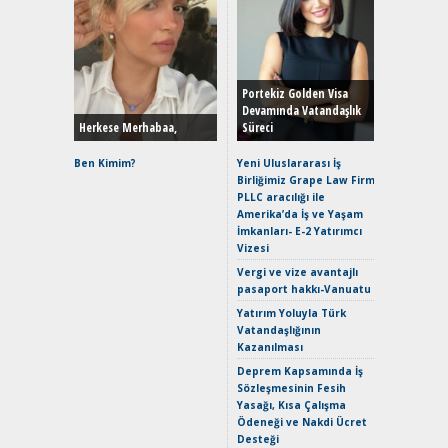
Alınır M
Durulma
Yönleriy
Hybrid (
Portekiz Golden Visa
Devamında Vatandaşlık
Herkese Merhabaa,
Süreci
Alpine A2
Çağın Ce
Ben Kimim?
Yeni Uluslararası İş
Birliğimiz Grape Law Firm
EAT8’e V
PLLC aracılığı ile
Merhaba:
Amerika’da İş ve Yaşam
Mild-Hyb
İmkanları- E-2 Yatırımcı
Verimli?
Vizesi
Crossove
Vergi ve vize avantajlı
Yaramaz
pasaport hakkı-Vanuatu
Puma ST
Yakıyor 
Yatırım Yoluyla Türk
Vatandaşlığının
Mercede
Kazanılması
ve En Yakı
Premium 
Deprem Kapsamında İş
Hızlı Şar
Sözleşmesinin Fesih
Yasağı, Kısa Çalışma
Ödeneği ve Nakdi Ücret
Desteği