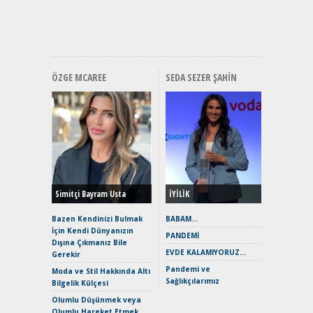
ve En Yakı
Premium 
Hızlı Şar
ÖZGE MCAREE
SEDA SEZER ŞAHIN
Alınır M
Durulma
Yönleriy
Hybrid (
Simitçi Bayram Usta
İYİLİK
Alpine A2
Çağın Ce
Bazen Kendinizi Bulmak
BABAM…
İçin Kendi Dünyanızın
EAT8’e V
PANDEMİ
Dışına Çıkmanız Bile
Merhaba:
EVDE KALAMIYORUZ…
Gerekir
Mild-Hyb
Pandemi ve
Verimli?
Moda ve Stil Hakkında Altı
Sağlıkçılarımız
Bilgelik Külçesi
Crossove
Yaramaz
Olumlu Düşünmek veya
Puma ST
Olumlu Hareket Etmek