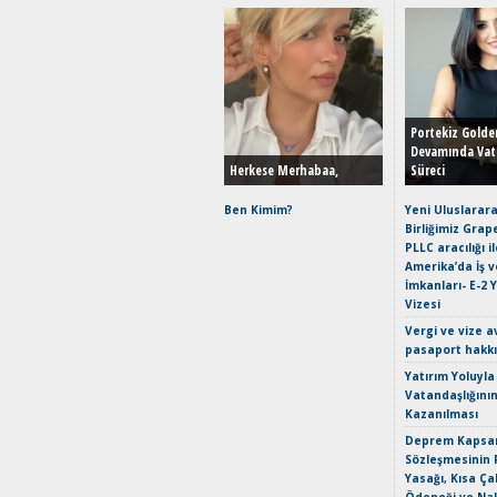
Portekiz Golde
Devamında Vat
Herkese Merhabaa,
Süreci
Ben Kimim?
Yeni Uluslarara
Birliğimiz Grap
PLLC aracılığı i
Amerika’da İş 
İmkanları- E-2 
Vizesi
Vergi ve vize a
pasaport hakk
Yatırım Yoluyla
Vatandaşlığını
Kazanılması
Deprem Kapsam
Sözleşmesinin 
Yasağı, Kısa Ça