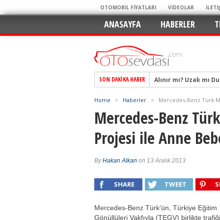
OTOMOBİL FİYATLARI
VİDEOLAR
İLETİ
ANASAYFA
HABERLER
T
Alınır mı? Uzak mı D
SON DAKIKA HABER
Alpine A290 GTS: Diji
EAT8’e Veda, Elektriğ
Home
>
Haberler
>
Mercedes-Benz Türk Mob
Mercedes-Benz Türk 
Crossover Dünyasını
Mercedes-Benz Otomoti
Projesi ile Anne Be
Keskin Hatlar, GR Ru
Geleceğin Kompakt El
By
Hakan Alkan
on 13 Aralık 2013
Pazarın Lideri, Jurini
SHARE
TWEET
S
Hem Şehirli Hem Tasa
TURKA’nın Dev Ağı İçin
Mercedes-Benz Türk’ün, Türkiye Eğitim
Gönüllüleri Vakfıyla (TEGV) birlikte trafiğ