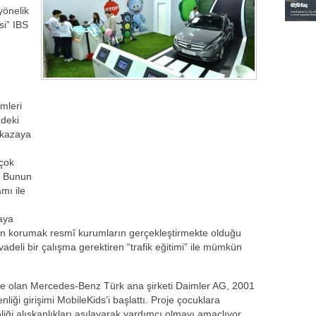
yönelik
si” IBS
mleri
zdeki
(kazaya
 çok
. Bunun
mı ile
aya
n korumak resmî kurumların gerçekleştirmekte olduğu
adeli bir çalışma gerektiren “trafik eğitimi” ile mümkün
de olan Mercedes-Benz Türk ana şirketi Daimler AG, 2001
liği girişimi MobileKids’i başlattı. Proje çocuklara
iği alışkanlıkları aşılayarak yardımcı olmayı amaçlıyor.