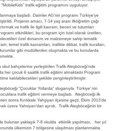
 “MobileKids” trafik eğitim programını uyguluyor.
ulanmaya başladı. Daimler AG’nin programı Türkiye’ye
iştirildi. Projenin amacı, 7-14 yaş arası ilköğretim çağı
artırmak ve trafik ile ilgili kavram, beceri ve tutumları
gramı etkinlikleri, bu program için özel olarak üretilen,
abilecekleri özel donanım ve malzemeye sahip tematik
; temel trafik kavramları, trafikte dikkat, trafik kuralları,
 durumlar gibi modüllerden oluşmakta ve bu konularda
lemekte.
da okul bahçelerine yerleştirilen Trafik Ateşböceği’nde
da her çocuk 6 saatlik trafik eğitimi almaktadır.Program
e katılabilecekleri şekilde zenginleştirilmiştir.
teşböceği “Çocuklar Yollarda” sloganıyla Türkiye’ nin
 çocuklara trafik eğitimi vermeye başladı. Ateşböceği ilk
ikten sonra Kırıkkale Yahşiyan ilçesine geçti, Ekim 2013’de
mek üzere Yahsiyan’dan ayrıdı. Trafik Ateşböceğinin bir
 ilde bulunan yaklaşık 7-8 okulda etkinlik yapılması, her yıl
 sonunda ülkemizin 7 bölgesine ulaşılması planlanmakta.