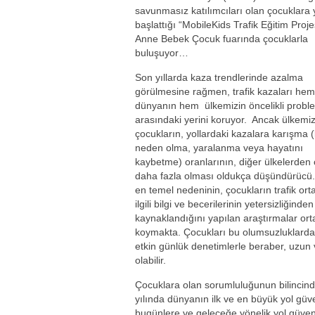
savunmasız katılımcıları olan çocuklara 
başlattığı “MobileKids Trafik Eğitim Proje
Anne Bebek Çocuk fuarında çocuklarla
buluşuyor…
Son yıllarda kaza trendlerinde azalma
görülmesine rağmen, trafik kazaları hem
dünyanın hem ülkemizin öncelikli proble
arasındaki yerini koruyor. Ancak ülkemi
çocukların, yollardaki kazalara karışma 
neden olma, yaralanma veya hayatını
kaybetme) oranlarının, diğer ülkelerden
daha fazla olması oldukça düşündürücü
en temel nedeninin, çocukların trafik orta
ilgili bilgi ve becerilerinin yetersizliğinden
kaynaklandığını yapılan araştırmalar ort
koymakta. Çocukları bu olumsuzluklarda
etkin günlük denetimlerle beraber, uzun v
olabilir.
Çocuklara olan sorumluluğunun bilincin
yılında dünyanın ilk ve en büyük yol güven
bugünlere ve geleceğe yönelik yol güvenl