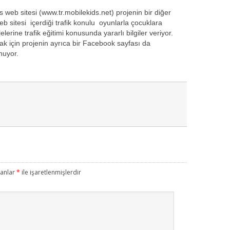
s web sitesi (www.tr.mobilekids.net) projenin bir diğer
b sitesi içerdiği trafik konulu oyunlarla çocuklara
erine trafik eğitimi konusunda yararlı bilgiler veriyor.
 için projenin ayrıca bir Facebook sayfası da
nuyor.
lanlar
*
ile işaretlenmişlerdir