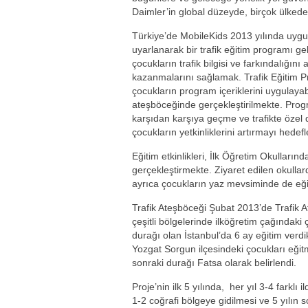
Daimler’in global düzeyde, birçok ülkede
Türkiye’de MobileKids 2013 yılında uyg
uyarlanarak bir trafik eğitim programı gel
çocukların trafik bilgisi ve farkındalığını 
kazanmalarını sağlamak. Trafik Eğitim Pro
çocukların program içeriklerini uygulay
ateşböceğinde gerçekleştirilmekte. Program
karşıdan karşıya geçme ve trafikte özel
çocukların yetkinliklerini artırmayı hedef
Eğitim etkinlikleri, İlk Öğretim Okulların
gerçekleştirmekte. Ziyaret edilen okullar
ayrıca çocukların yaz mevsiminde de eğitim
Trafik Ateşböceği Şubat 2013’de Trafik A
çeşitli bölgelerinde ilköğretim çağındaki
durağı olan İstanbul’da 6 ay eğitim verd
Yozgat Sorgun ilçesindeki çocukları eğit
sonraki durağı Fatsa olarak belirlendi.
Proje’nin ilk 5 yılında, her yıl 3-4 farklı
1-2 coğrafi bölgeye gidilmesi ve 5 yılın