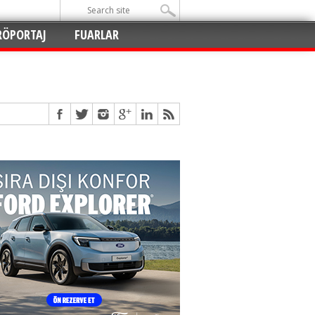
RÖPORTAJ
FUARLAR
Açıldı
!
!