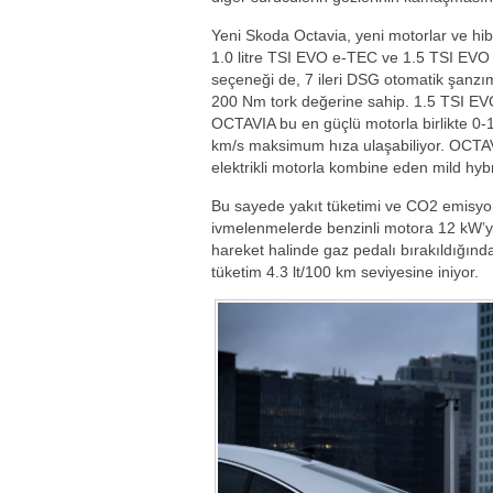
Yeni Skoda Octavia, yeni motorlar ve hi
1.0 litre TSI EVO e-TEC ve 1.5 TSI EVO e
seçeneği de, 7 ileri DSG otomatik şanzım
200 Nm tork değerine sahip. 1.5 TSI EVO
OCTAVIA bu en güçlü motorla birlikte 0
km/s maksimum hıza ulaşabiliyor. OCTAV
elektrikli motorla kombine eden mild hybr
Bu sayede yakıt tüketimi ve CO2 emisyon 
ivmelenmelerde benzinli motora 12 kW’y
hareket halinde gaz pedalı bırakıldığınd
tüketim 4.3 lt/100 km seviyesine iniyor.