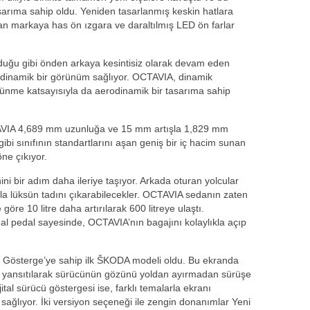
arıma sahip oldu. Yeniden tasarlanmış keskin hatlara
n markaya has ön ızgara ve daraltılmış LED ön farlar
duğu gibi önden arkaya kesintisiz olarak devam eden
a dinamik bir görünüm sağlıyor. OCTAVIA, dinamik
ünme katsayısıyla da aerodinamik bir tasarıma sahip
VIA 4,689 mm uzunluğa ve 15 mm artışla 1,829 mm
bi sınıfının standartlarını aşan geniş bir iç hacim sunan
ne çıkıyor.
ini bir adım daha ileriye taşıyor. Arkada oturan yolcular
la lüksün tadını çıkarabilecekler. OCTAVIA sedanın zaten
öre 10 litre daha artırılarak 600 litreye ulaştı.
anal pedal sayesinde, OCTAVIA’nın bagajını kolaylıkla açıp
 Gösterge’ye sahip ilk ŠKODA modeli oldu. Bu ekranda
ma yansıtılarak sürücünün gözünü yoldan ayırmadan sürüşe
ital sürücü göstergesi ise, farklı temalarla ekranı
i sağlıyor. İki versiyon seçeneği ile zengin donanımlar Yeni