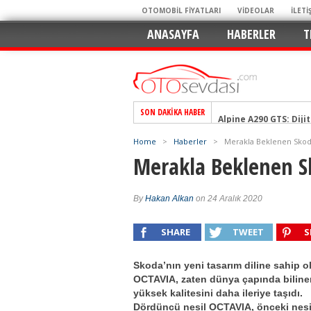
OTOMOBİL FİYATLARI
VİDEOLAR
İLETİ
ANASAYFA
HABERLER
T
SON DAKIKA HABER
Alpine A290 GTS: Diji
EAT8’e Veda, Elektriğ
Home
>
Haberler
>
Merakla Beklenen Skoda
Crossover Dünyasını
Merakla Beklenen S
Mercedes-Benz Otomoti
Keskin Hatlar, GR Ru
By
Hakan Alkan
on 24 Aralık 2020
Geleceğin Kompakt El
SHARE
TWEET
S
Pazarın Lideri, Jurini
Hem Şehirli Hem Tasa
Skoda’nın yeni tasarım diline sahip o
TURKA’nın Dev Ağı İçin
OCTAVIA, zaten dünya çapında biline
yüksek kalitesini daha ileriye taşıdı.
Alınır mı? Uzak mı D
Dördüncü nesil OCTAVIA, önceki nes