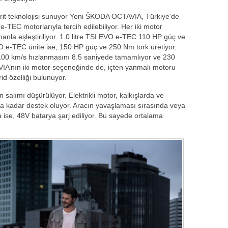
brit teknolojisi sunuyor Yeni ŠKODA OCTAVIA, Türkiye’de
-TEC motorlarıyla tercih edilebiliyor. Her iki motor
anla eşleştiriliyor. 1.0 litre TSI EVO e-TEC 110 HP güç ve
 e-TEC ünite ise, 150 HP güç ve 250 Nm tork üretiyor.
-100 km/s hızlanmasını 8.5 saniyede tamamlıyor ve 230
IA’nın iki motor seçeneğinde de, içten yanmalı motoru
id özelliği bulunuyor.
salımı düşürülüyor. Elektrikli motor, kalkışlarda ve
a kadar destek oluyor. Aracın yavaşlaması sırasında veya
a ise, 48V batarya şarj ediliyor. Bu sayede ortalama