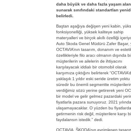
daha büyük ve daha fazla yaşam alan
sunarak sınıfındaki standartları yeni
belirledi.
Baştan aşağıya değişen yeni kabin, yük
fonksiyonelliği, yüksek kaliteye sahip
materyalleri ve birçok akıllı özelliği içeri
Auto Skoda Genel Müdürü Zafer Başar, 
OCTAVIA’nın tasarım, donanım ve esteti
özellikleriyle filo aracı olmanın dışında b
müşterilerin ve ailelerin de ihtiyacını
karşılayacak iddialı bir otomobil olarak
karşımıza çıktığını belirterek “OCTAVIA’
yaklaşık 1 yıldır eski seride üretim yoktu 
süredir bu önemli segmentte müşterileri
verdiğimiz sözü yerine getirerek yeni O
bir model ve gelir gelmez pazardaki yeri
fiyatlarla pazara sunuyoruz. 2021 yılında
ulaşamayacaklar. O yüzden bu fiyatlardan
getirmenin risk değil, müşterilere karşı
faydalansın istedik.” dedi.
OCTAVIA, ŠKODA’nın evrimleşen tasarım d