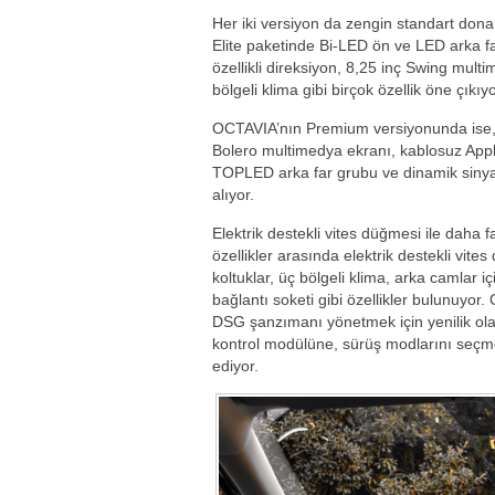
Her iki versiyon da zengin standart dona
Elite paketinde Bi-LED ön ve LED arka f
özellikli direksiyon, 8,25 inç Swing multi
bölgeli klima gibi birçok özellik öne çıkıyo
OCTAVIA’nın Premium versiyonunda ise, t
Bolero multimedya ekranı, kablosuz Appl
TOPLED arka far grubu ve dinamik sinyal
alıyor.
Elektrik destekli vites düğmesi ile daha 
özellikler arasında elektrik destekli vite
koltuklar, üç bölgeli klima, arka camlar i
bağlantı soketi gibi özellikler bulunuyor
DSG şanzımanı yönetmek için yenilik olar
kontrol modülüne, sürüş modlarını seçme
ediyor.