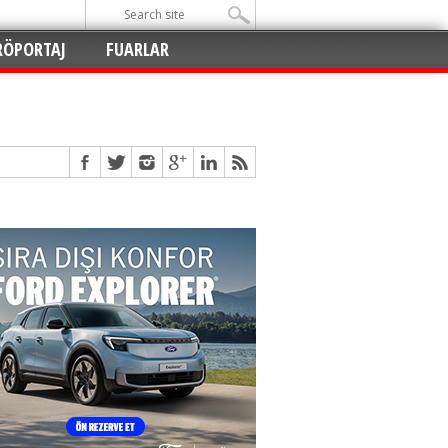
RÖPORTAJ
FUARLAR
Açıldı
!
!