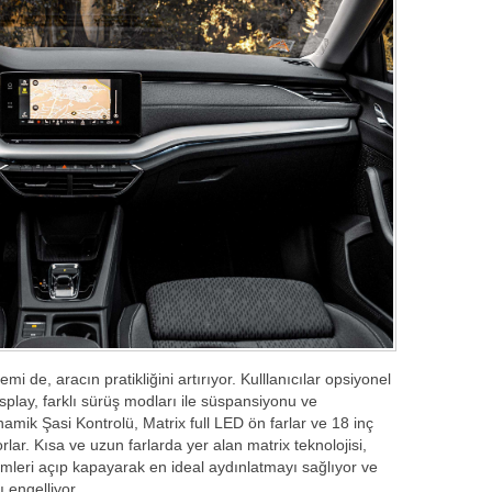
i de, aracın pratikliğini artırıyor. Kulllanıcılar opsiyonel
splay, farklı sürüş modları ile süspansiyonu ve
amik Şasi Kontrolü, Matrix full LED ön farlar ve 18 inç
orlar. Kısa ve uzun farlarda yer alan matrix teknolojisi,
lümleri açıp kapayarak en ideal aydınlatmayı sağlıyor ve
 engelliyor.