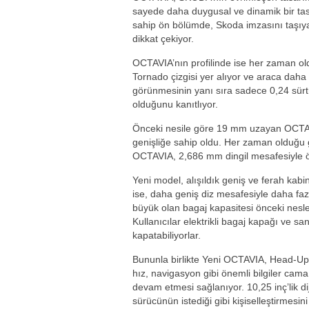
sayede daha duygusal ve dinamik bir tas
sahip ön bölümde, Skoda imzasını taşıya
dikkat çekiyor.
OCTAVIA’nın profilinde ise her zaman ol
Tornado çizgisi yer alıyor ve araca dah
görünmesinin yanı sıra sadece 0,24 sürt
olduğunu kanıtlıyor.
Önceki nesile göre 19 mm uzayan OCTA
genişliğe sahip oldu. Her zaman olduğu gi
OCTAVIA, 2,686 mm dingil mesafesiyle ö
Yeni model, alışıldık geniş ve ferah kabin
ise, daha geniş diz mesafesiyle daha faz
büyük olan bagaj kapasitesi önceki nesle g
Kullanıcılar elektrikli bagaj kapağı ve s
kapatabiliyorlar.
Bununla birlikte Yeni OCTAVIA, Head-Up
hız, navigasyon gibi önemli bilgiler ca
devam etmesi sağlanıyor. 10,25 inç’lik dij
sürücünün istediği gibi kişiselleştirmesin