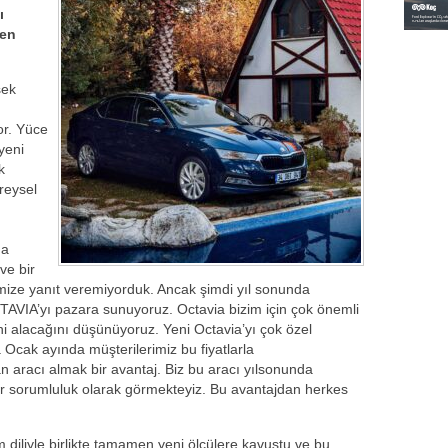
ı
den
sek
yor. Yüce
yeni
k
ireysel
da
ve bir
mize yanıt veremiyorduk. Ancak şimdi yıl sonunda
CTAVIA’yı pazara sunuyoruz. Octavia bizim için çok önemli
ni alacağını düşünüyoruz. Yeni Octavia’yı çok özel
 Ocak ayında müşterilerimiz bu fiyatlarla
 aracı almak bir avantaj. Biz bu aracı yılsonunda
 bir sorumluluk olarak görmekteyiz. Bu avantajdan herkes
iliyle birlikte tamamen yeni ölçülere kavuştu ve bu