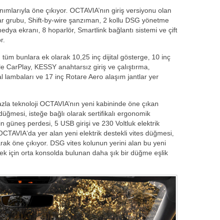
nımlarıyla öne çıkıyor. OCTAVIA’nın giriş versiyonu olan
ar grubu, Shift-by-wire şanzıman, 2 kollu DSG yönetme
medya ekranı, 8 hoparlör, Smartlink bağlantı sistemi ve çift
r.
üm bunlara ek olarak 10,25 inç dijital gösterge, 10 inç
e CarPlay, KESSY anahtarsız giriş ve çalıştırma,
 lambaları ve 17 inç Rotare Aero alaşım jantlar yer
fazla teknoloji OCTAVIA’nın yeni kabininde öne çıkan
s düğmesi, isteğe bağlı olarak sertifikalı ergonomik
çin güneş perdesi, 5 USB girişi ve 230 Voltluk elektrik
. OCTAVIA‘da yer alan yeni elektrik destekli vites düğmesi,
ak öne çıkıyor. DSG vites kolunun yerini alan bu yeni
k için orta konsolda bulunan daha şık bir düğme eşlik