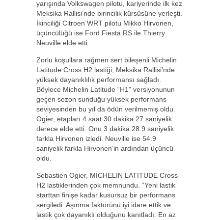
yarışında Volkswagen pilotu, kariyerinde ilk kez
Meksika Rallisi’nde birincilik kürsüsüne yerleşti.
İkinciliği Citroen WRT pilotu Mikko Hirvonen,
üçüncülüğü ise Ford Fiesta RS ile Thierry
Neuville elde etti.
Zorlu koşullara rağmen sert bileşenli Michelin
Latitude Cross H2 lastiği, Meksika Rallisi’nde
yüksek dayanıklılık performansı sağladı.
Böylece Michelin Latitude “H1” versiyonunun
geçen sezon sunduğu yüksek performans
seviyesinden bu yıl da ödün verilmemiş oldu.
Ogier, etapları 4 saat 30 dakika 27 saniyelik
derece elde etti. Onu 3 dakika 28.9 saniyelik
farkla Hirvonen izledi. Neuville ise 54.9
saniyelik farkla Hirvonen’in ardından üçüncü
oldu.
Sebastien Ogier, MICHELIN LATITUDE Cross
H2 lastiklerinden çok memnundu. “Yeni lastik
starttan finişe kadar kusursuz bir performans
sergiledi. Aşınma faktörünü iyi idare ettik ve
lastik çok dayanıklı olduğunu kanıtladı. En az