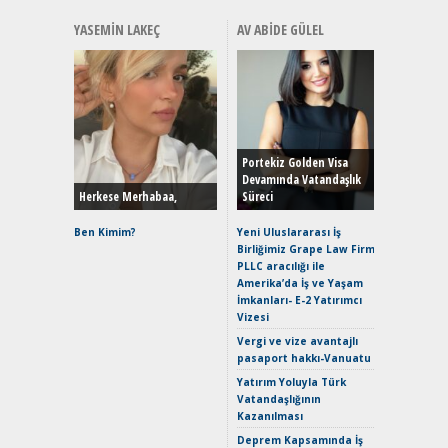
YASEMIN LAKEÇ
AV ABIDE GÜLEL
Alınır M
Durulma
Yönleriy
Hybrid (
Portekiz Golden Visa
Devamında Vatandaşlık
Herkese Merhabaa,
Süreci
Alpine A2
Çağın Ce
Ben Kimim?
Yeni Uluslararası İş
Birliğimiz Grape Law Firm
EAT8’e V
PLLC aracılığı ile
Merhaba:
Amerika’da İş ve Yaşam
Mild-Hyb
İmkanları- E-2 Yatırımcı
Verimli?
Vizesi
Crossove
Vergi ve vize avantajlı
Yaramaz
pasaport hakkı-Vanuatu
Puma ST
Yakıyor 
Yatırım Yoluyla Türk
Vatandaşlığının
Mercede
Kazanılması
ve En Yakı
Premium 
Deprem Kapsamında İş