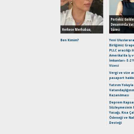
Portekiz Golde
Devamında Vat
Herkese Merhabaa,
Süreci
Ben Kimim?
Yeni Uluslarara
Birliğimiz Grap
PLLC aracılığı i
Amerika’da İş 
İmkanları- E-2 
Vizesi
Vergi ve vize a
pasaport hakk
Yatırım Yoluyla
Vatandaşlığını
Kazanılması
Deprem Kapsam
Sözleşmesinin 
Yasağı, Kısa Ça
Ödeneği ve Nak
Desteği