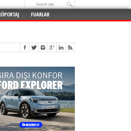
RÖPORTAJ
FUARLAR
Açıldı
!
!