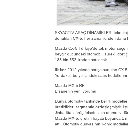
SKYACTIV-ARAÇ DİNAMİKLERİ teknolojiler
donatılan CX-5, her zamankinden daha ko
Mazda CX-5 Türkiye’de tek motor seçeneğ
beygir gücündeki otomobil, sürekli dört 
183 bin 552 liradan satılacak.
İlk kez 2012 yılında satışa sunulan CX-5
Yurdakul, bu yıl içindeki satış hedeflerini
Mazda MX-5 RF
Efsanenin yeni yorumu
Dünya otomotiv tarihinde belirli modelle
üretildikleri segmentle özdeşleşmiştir. 
Jinba Ittai sürüş felsefesinin otomotiv 
Mazda MX-5, üretim hayatı boyunca 1 mil
attı. Otomotiv dünyasının ikonik modelleri