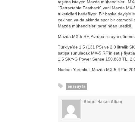
taşıma isteyen Mazda mühendisleri, MX-5
“Retractable Fastback” yani Mazda MX-5
tüketicileri hedefliyor. Bir başka deyiş
çekinen ya da aklında spor bir otomobil ol
Mazda mühendisleri tarafından üretildi.
Mazda MX-5 RF, Avrupa ile aynı dönemd
Türkiye’de 1.5 (131 PS) ve 2.0 litrelik S
satışa sunulacak MX-5 RF’in satış fiyatl
1.5 SKY-G Power Sense 150.868 TL, 2.
Nurkan Yurdakul, Mazda MX-5 RF’in 2017 
anasayfa
About Hakan Alkan