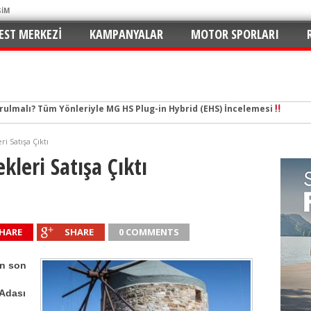
ŞİM
EST MERKEZI
KAMPANYALAR
MOTOR SPORLARI
tal Çağın Cep Roketi
e Merhaba: C5 Aircross 1.2 Mild-Hybrid ile Ne Kadar Verimli?
i Satışa Çıktı
n Yaramaz Çocuğu: 2026 Puma ST-Line Hem Az Yakıyor Hem Şımartıyor
leri Satışa Çıktı
v ve En Yakıt İş Birliği ile Premium Konseptli İlk Hızlı Şarj İstasyonu 
hu ve Maksimum Tasarruf: Toyota C-HR 1.8 Hybrid GR Sport İncelemesi
ektrikli SUV Standartları Yeniden Yazılıyor: Kia EV3 Direksiyonundayız
HARE
SHARE
0 COMMENTS
n de Favorisi: Renault Clio İkinci Kez “Türkiye’de Yılın Otomobili” Seçildi
rruflu: Yeni Peugeot 2008 Hybrid e-DCS6
in son
 İmzalar Atıldı: 81 İlde 249 İstasyon
 Adası
urulmalı? Tüm Yönleriyle MG HS Plug-in Hybrid (EHS) İncelemesi