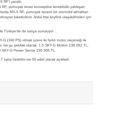
 RF’i yarattı.
 RF, yumuşak tavan konseptine tereddütlü yaklaşan
le Mazda MX-5 RF, yumuşak tavanlı bir otomobil almaktan
mayan tüketicilerin Jinba Ittai keyfine ulaşabilmeleri için
e Türkiye’de de satışa sunuluyor…
KY-G (160 PS) olmak üzere iki farklı motor seçeneği ile
arı ise şu şekilde olacak. 1.5 SKY-G Motion 138.282 TL,
0 SKY-G Power Sense 190.308 TL.
satış hedefini ise 50 adet olarak açıkladı.