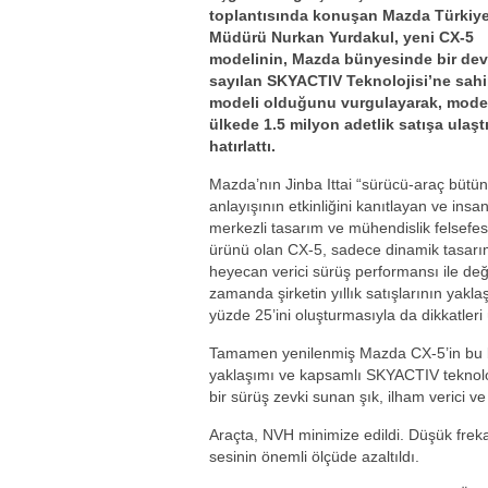
toplantısında konuşan Mazda Türkiy
Müdürü Nurkan Yurdakul, yeni CX-5
modelinin, Mazda bünyesinde bir dev
sayılan SKYACTIV Teknolojisi’ne sahi
modeli olduğunu vurgulayarak, mode
ülkede 1.5 milyon adetlik satışa ulaşt
hatırlattı.
Mazda’nın Jinba Ittai “sürücü-araç bütün
anlayışının etkinliğini kanıtlayan ve insa
merkezli tasarım ve mühendislik felsefes
ürünü olan CX-5, sadece dinamik tasarı
heyecan verici sürüş performansı ile deği
zamanda şirketin yıllık satışlarının yakla
yüzde 25’ini oluşturmasıyla da dikkatleri
Tamamen yenilenmiş Mazda CX-5’in bu ba
yaklaşımı ve kapsamlı SKYACTIV teknoloji
bir sürüş zevki sunan şık, ilham verici ve
Araçta, NVH minimize edildi. Düşük frekan
sesinin önemli ölçüde azaltıldı.