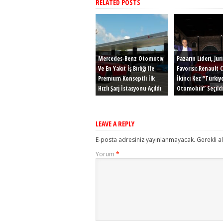
RELATED POSTS
Mercedes-Benz Otomotiv
Pazarın Lideri, Jur
Ve En Yakıt İş Birliği Ile
Favorisi: Renault C
Premium Konseptli İlk
İkinci Kez “Türkiye
Hızlı Şarj İstasyonu Açıldı
Otomobili” Seçildi
LEAVE A REPLY
E-posta adresiniz yayınlanmayacak.
Gerekli a
Yorum
*