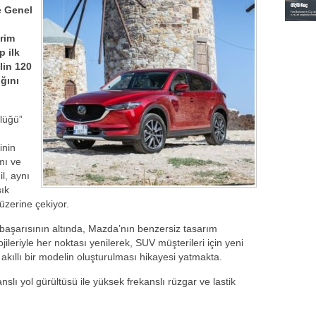
e Genel
rim
p ilk
lin 120
ığını
lüğü”
n
inin
mı ve
l, aynı
şık
 üzerine çekiyor.
şarısının altında, Mazda’nın benzersiz tasarım
leriyle her noktası yenilerek, SUV müşterileri için yeni
 akıllı bir modelin oluşturulması hikayesi yatmakta.
slı yol gürültüsü ile yüksek frekanslı rüzgar ve lastik