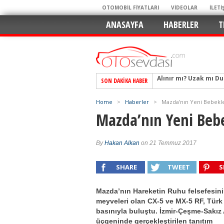
OTOMOBİL FİYATLARI
VİDEOLAR
İLETİ
ANASAYFA
HABERLER
T
SON DAKIKA HABER
Alpine A290 GTS: Diji
EAT8’e Veda, Elektriğ
Home
>
Haberler
>
Mazda’nın Yeni Bebekler
Crossover Dünyasını
Mazda’nın Yeni Bebek
Mercedes-Benz Otomoti
Keskin Hatlar, GR Ru
By
Hakan Alkan
on 21 Temmuz 2017
Geleceğin Kompakt El
SHARE
TWEET
S
Pazarın Lideri, Jurini
Hem Şehirli Hem Tasa
Mazda’nın Hareketin Ruhu felsefesin
TURKA’nın Dev Ağı İçin
meyveleri olan CX-5 ve MX-5 RF, Türk
basınıyla buluştu. İzmir-Çeşme-Sakız
Alınır mı? Uzak mı D
üçgeninde gerçekleştirilen tanıtım