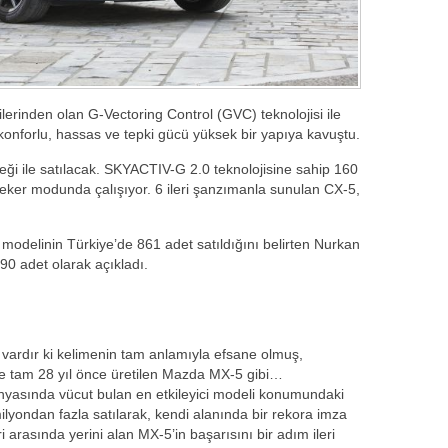
inden olan G-Vectoring Control (GVC) teknolojisi ile
nforlu, hassas ve tepki gücü yüksek bir yapıya kavuştu.
i ile satılacak. SKYACTIV-G 2.0 teknolojisine sahip 160
çeker modunda çalışıyor. 6 ileri şanzımanla sunulan CX-5,
 modelinin Türkiye’de 861 adet satıldığını belirten Nurkan
 90 adet olarak açıkladı.
r vardır ki kelimenin tam anlamıyla efsane olmuş,
İşte tam 28 yıl önce üretilen Mazda MX-5 gibi…
dünyasında vücut bulan en etkileyici modeli konumundaki
yondan fazla satılarak, kendi alanında bir rekora imza
 arasında yerini alan MX-5’in başarısını bir adım ileri