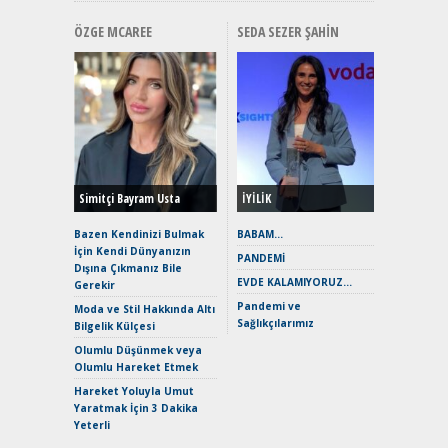
ÖZGE MCAREE
SEDA SEZER ŞAHIN
Alınır M
Durulma
Yönleriy
Hybrid (
Simitçi Bayram Usta
İYİLİK
Alpine A2
Çağın Ce
Bazen Kendinizi Bulmak
BABAM…
İçin Kendi Dünyanızın
EAT8’e V
PANDEMİ
Dışına Çıkmanız Bile
Merhaba:
EVDE KALAMIYORUZ…
Gerekir
Mild-Hyb
Pandemi ve
Verimli?
Moda ve Stil Hakkında Altı
Sağlıkçılarımız
Bilgelik Külçesi
Crossove
Yaramaz
Olumlu Düşünmek veya
Puma ST
Olumlu Hareket Etmek
Yakıyor 
Hareket Yoluyla Umut
Mercede
Yaratmak İçin 3 Dakika
ve En Yakı
Yeterli
Premium 