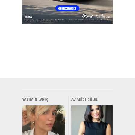
YASEMIN LAKEÇ
AV ABIDE GÜLEL
Alınır M
Durulma
Yönleriy