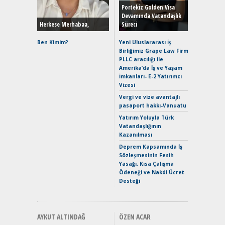
Hybrid (
Portekiz Golden Visa
Devamında Vatandaşlık
Herkese Merhabaa,
Süreci
Alpine A2
Çağın Ce
Ben Kimim?
Yeni Uluslararası İş
Birliğimiz Grape Law Firm
EAT8’e V
PLLC aracılığı ile
Merhaba:
Amerika’da İş ve Yaşam
Mild-Hyb
İmkanları- E-2 Yatırımcı
Verimli?
Vizesi
Crossove
Vergi ve vize avantajlı
Yaramaz
pasaport hakkı-Vanuatu
Puma ST
Yakıyor 
Yatırım Yoluyla Türk
Vatandaşlığının
Mercede
Kazanılması
ve En Yakı
Premium 
Deprem Kapsamında İş
Hızlı Şar
Sözleşmesinin Fesih
Yasağı, Kısa Çalışma
Ödeneği ve Nakdi Ücret
Desteği
AYKUT ALTINDAĞ
ÖZEN ACAR