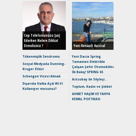
Alınır M
Durulma
Yönleriy
Hybrid (
Cep Telefonunuzu Şarj
Ederken Nelere Dikkat
Etmelisiniz ?
Yeni Renault Austral
Alpine A2
Çağın Ce
Tükenmişlik Sendromu
Yeni Dacia Spring
Tamamen Elektrikle
EAT8’e V
Sosyal Medyada Dunning-
Çalışan Şehir Otomobiline
Merhaba:
Kruger Etkisi
İlk Bakış! SPRING 65
Mild-Hyb
Schengen Vizesi Almak
Verimli?
Astsubay ile Söyleşi…
Dışarıda Halka Açık Wi-Fi
Crossove
Toplum, Kadın ve Şiddet
Kullanıyor musunuz?
Yaramaz
AHMET HAŞİM VE YAHYA
Puma ST
KEMAL POETİKASI
Yakıyor 
Mercede
ve En Yakı
Premium 
Hızlı Şar