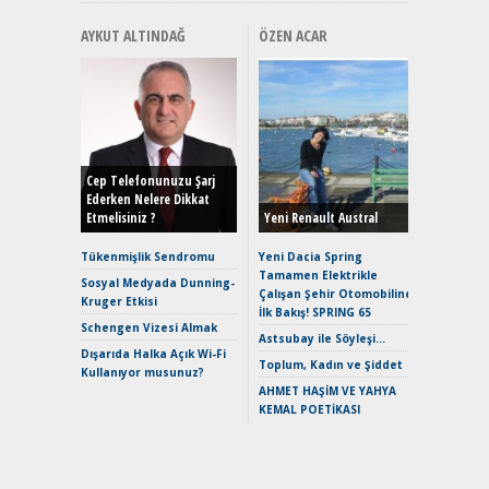
AYKUT ALTINDAĞ
ÖZEN ACAR
Alınır M
Durulma
Yönleriy
Hybrid (
Cep Telefonunuzu Şarj
Ederken Nelere Dikkat
Etmelisiniz ?
Yeni Renault Austral
Alpine A2
Çağın Ce
Tükenmişlik Sendromu
Yeni Dacia Spring
Tamamen Elektrikle
EAT8’e V
Sosyal Medyada Dunning-
Çalışan Şehir Otomobiline
Merhaba:
Kruger Etkisi
İlk Bakış! SPRING 65
Mild-Hyb
Schengen Vizesi Almak
Verimli?
Astsubay ile Söyleşi…
Dışarıda Halka Açık Wi-Fi
Crossove
Toplum, Kadın ve Şiddet
Kullanıyor musunuz?
Yaramaz
AHMET HAŞİM VE YAHYA
Puma ST
KEMAL POETİKASI
Yakıyor 
Mercede
ve En Yakı
Premium 