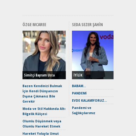
Hızlı Şar
ÖZGE MCAREE
SEDA SEZER ŞAHIN
Alınır M
Durulma
Yönleriy
Hybrid (
Simitçi Bayram Usta
İYİLİK
Alpine A2
Çağın Ce
Bazen Kendinizi Bulmak
BABAM…
İçin Kendi Dünyanızın
EAT8’e V
PANDEMİ
Dışına Çıkmanız Bile
Merhaba:
EVDE KALAMIYORUZ…
Gerekir
Mild-Hyb
Pandemi ve
Verimli?
Moda ve Stil Hakkında Altı
Sağlıkçılarımız
Bilgelik Külçesi
Crossove
Yaramaz
Olumlu Düşünmek veya
Puma ST
Olumlu Hareket Etmek
Yakıyor 
Hareket Yoluyla Umut