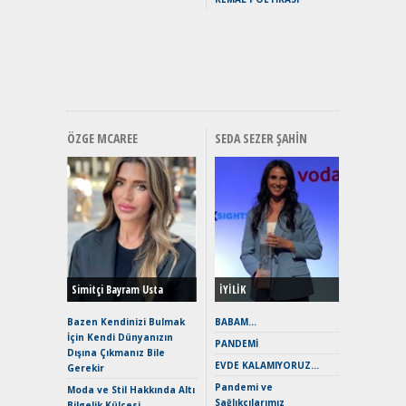
Yakıyor 
Mercede
ve En Yakı
Premium 
Hızlı Şar
ÖZGE MCAREE
SEDA SEZER ŞAHIN
Alınır M
Durulma
Yönleriy
Hybrid (
Simitçi Bayram Usta
İYİLİK
Alpine A2
Çağın Ce
Bazen Kendinizi Bulmak
BABAM…
İçin Kendi Dünyanızın
EAT8’e V
PANDEMİ
Dışına Çıkmanız Bile
Merhaba:
EVDE KALAMIYORUZ…
Gerekir
Mild-Hyb
Pandemi ve
Verimli?
Moda ve Stil Hakkında Altı
Sağlıkçılarımız
Bilgelik Külçesi