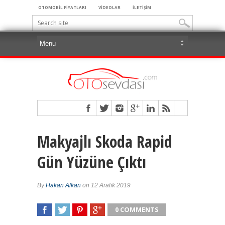
OTOMOBİL FİYATLARI
VİDEOLAR
İLETİŞİM
Makyajlı Skoda Rapid
Gün Yüzüne Çıktı
By
Hakan Alkan
on 12 Aralık 2019
0 COMMENTS
SHARE
TWEET
SHARE
SHARE