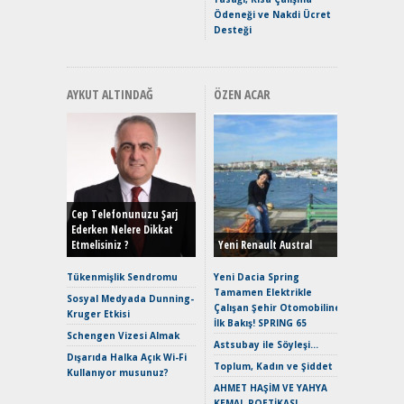
Ödeneği ve Nakdi Ücret
Desteği
AYKUT ALTINDAĞ
ÖZEN ACAR
Alınır M
Durulma
Yönleriy
Hybrid (
Cep Telefonunuzu Şarj
Ederken Nelere Dikkat
Etmelisiniz ?
Yeni Renault Austral
Alpine A2
Çağın Ce
Tükenmişlik Sendromu
Yeni Dacia Spring
Tamamen Elektrikle
EAT8’e V
Sosyal Medyada Dunning-
Çalışan Şehir Otomobiline
Merhaba:
Kruger Etkisi
İlk Bakış! SPRING 65
Mild-Hyb
Schengen Vizesi Almak
Verimli?
Astsubay ile Söyleşi…
Dışarıda Halka Açık Wi-Fi
Crossove
Toplum, Kadın ve Şiddet
Kullanıyor musunuz?
Yaramaz
AHMET HAŞİM VE YAHYA
Puma ST
KEMAL POETİKASI