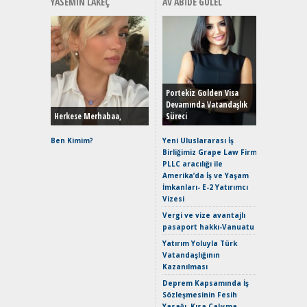
YASEMIN LAKEÇ
AV ABIDE GÜLEL
Alınır M
Durulma
Yönleriy
Hybrid (
Portekiz Golden Visa
Devamında Vatandaşlık
Herkese Merhabaa,
Süreci
Alpine A2
Çağın Ce
Ben Kimim?
Yeni Uluslararası İş
Birliğimiz Grape Law Firm
EAT8’e V
PLLC aracılığı ile
Merhaba:
Amerika’da İş ve Yaşam
Mild-Hyb
İmkanları- E-2 Yatırımcı
Verimli?
Vizesi
Crossove
Vergi ve vize avantajlı
Yaramaz
pasaport hakkı-Vanuatu
Puma ST
Yakıyor 
Yatırım Yoluyla Türk
Vatandaşlığının
Mercede
Kazanılması
ve En Yakı
Premium 
Deprem Kapsamında İş
Hızlı Şar
Sözleşmesinin Fesih
Yasağı, Kısa Çalışma