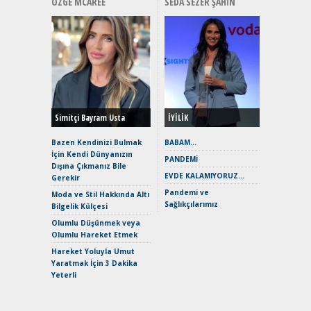
ÖZGE MCAREE
SEDA SEZER ŞAHIN
Alınır M
Durulma
Yönleriy
Hybrid (
Simitçi Bayram Usta
İYİLİK
Alpine A2
Çağın Ce
Bazen Kendinizi Bulmak
BABAM…
İçin Kendi Dünyanızın
EAT8’e V
PANDEMİ
Dışına Çıkmanız Bile
Merhaba:
EVDE KALAMIYORUZ…
Gerekir
Mild-Hyb
Pandemi ve
Verimli?
Moda ve Stil Hakkında Altı
Sağlıkçılarımız
Bilgelik Külçesi
Crossove
Yaramaz
Olumlu Düşünmek veya
Puma ST
Olumlu Hareket Etmek
Yakıyor 
Hareket Yoluyla Umut
Mercede
Yaratmak İçin 3 Dakika
ve En Yakı
Yeterli
Premium 
Hızlı Şar