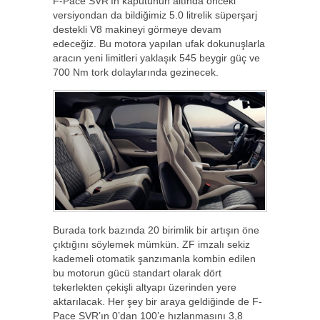
F-Pace SVR’ın kaputunun altında önceki
versiyondan da bildiğimiz 5.0 litrelik süperşarj
destekli V8 makineyi görmeye devam
edeceğiz. Bu motora yapılan ufak dokunuşlarla
aracın yeni limitleri yaklaşık 545 beygir güç ve
700 Nm tork dolaylarında gezinecek.
Burada tork bazında 20 birimlik bir artışın öne
çıktığını söylemek mümkün. ZF imzalı sekiz
kademeli otomatik şanzımanla kombin edilen
bu motorun gücü standart olarak dört
tekerlekten çekişli altyapı üzerinden yere
aktarılacak. Her şey bir araya geldiğinde de F-
Pace SVR’ın 0’dan 100’e hızlanmasını 3,8