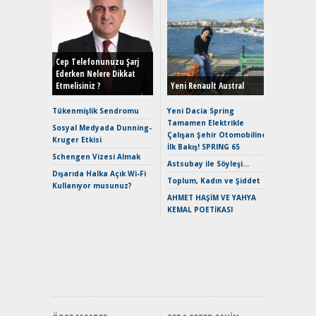
Alınır M
Durulma
Yönleriy
Hybrid (
Cep Telefonunuzu Şarj
Ederken Nelere Dikkat
Etmelisiniz ?
Yeni Renault Austral
Alpine A2
Çağın Ce
Tükenmişlik Sendromu
Yeni Dacia Spring
Tamamen Elektrikle
EAT8’e V
Sosyal Medyada Dunning-
Çalışan Şehir Otomobiline
Merhaba:
Kruger Etkisi
İlk Bakış! SPRING 65
Mild-Hyb
Schengen Vizesi Almak
Verimli?
Astsubay ile Söyleşi…
Dışarıda Halka Açık Wi-Fi
Crossove
Toplum, Kadın ve Şiddet
Kullanıyor musunuz?
Yaramaz
AHMET HAŞİM VE YAHYA
Puma ST
KEMAL POETİKASI
Yakıyor 
Mercede
ve En Yakı
Premium 
Hızlı Şar