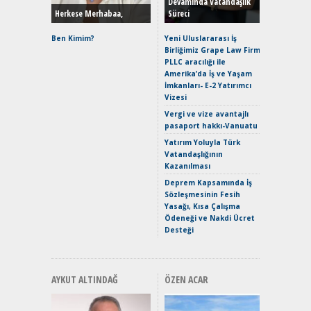
Devamında Vatandaşlık
Herkese Merhabaa,
Süreci
Alpine A2
Çağın Ce
Ben Kimim?
Yeni Uluslararası İş
Birliğimiz Grape Law Firm
EAT8’e V
PLLC aracılığı ile
Merhaba:
Amerika’da İş ve Yaşam
Mild-Hyb
İmkanları- E-2 Yatırımcı
Verimli?
Vizesi
Crossove
Vergi ve vize avantajlı
Yaramaz
pasaport hakkı-Vanuatu
Puma ST
Yakıyor 
Yatırım Yoluyla Türk
Vatandaşlığının
Mercede
Kazanılması
ve En Yakı
Premium 
Deprem Kapsamında İş
Hızlı Şar
Sözleşmesinin Fesih
Yasağı, Kısa Çalışma
Ödeneği ve Nakdi Ücret
Desteği
AYKUT ALTINDAĞ
ÖZEN ACAR