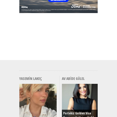
YASEMIN LAKEÇ
AV ABIDE GÜLEL
Alınır M
Durulma
Yönleriy
Hybrid (
Portekiz Golden Visa