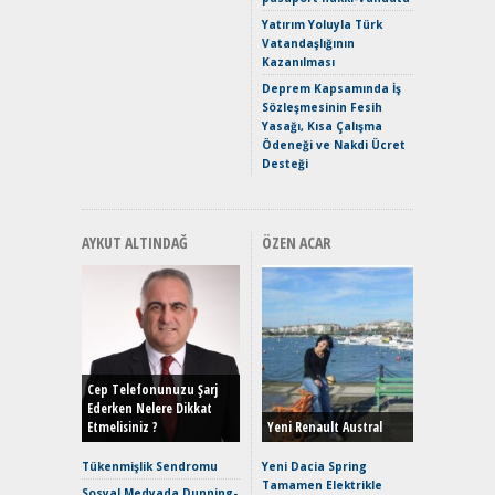
Puma ST
Yakıyor 
Yatırım Yoluyla Türk
Vatandaşlığının
Mercede
Kazanılması
ve En Yakı
Premium 
Deprem Kapsamında İş
Hızlı Şar
Sözleşmesinin Fesih
Yasağı, Kısa Çalışma
Ödeneği ve Nakdi Ücret
Desteği
AYKUT ALTINDAĞ
ÖZEN ACAR
Alınır M
Durulma
Yönleriy
Hybrid (
Cep Telefonunuzu Şarj
Ederken Nelere Dikkat
Etmelisiniz ?
Yeni Renault Austral
Alpine A2
Çağın Ce
Tükenmişlik Sendromu
Yeni Dacia Spring
Tamamen Elektrikle
EAT8’e V
Sosyal Medyada Dunning-