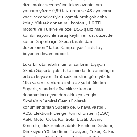
dizel motor seçeneğine takas avantajının
yanısıra yüzde 0,99 faiz oranı ve 48 aya varan
vade seçenekleriyle ulaşmak artık çok daha
kolay. Yüksek donanımı, konforu, 1.6 TDI
motoru ve Türkiye’ye özel DSG şanzıman
kombinasyonu ile sürüş keyfini en üst düzeyde
sunan Superb için Skoda tarafından
düzenlenen “Takas Kampanyası“ Eylül ayı
boyunca devam edecek.
Lüks bir otomobilin tüm unsurlarını taşıyan
Skoda Superb, yakıt tüketiminde de verimliliğini
ortaya koyuyor. Bir önceki nesline göre yüzde
19’a varan oranlarda daha az yakıt tüketen
Superb, standart güvenlik ve konfor
donanımları açısından oldukça zengin.
Skoda’nın “Amiral Gemisi“ olarak
konumlandırılan Superb’de, 6 hava yastığı,
ABS, Elektronik Denge Kontrol Sistemi (ESC),
ASR, Motor Çekiş Kontrolü, Lastik Basınç
Kontrolü, Elektronik Stabilite Frenleme Sistemi,
Direksiyon Yönlendirme Tavsiyesi, Yokuş Kalkış