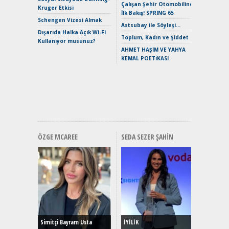
Çalışan Şehir Otomobiline
Merhaba:
Kruger Etkisi
İlk Bakış! SPRING 65
Mild-Hyb
Schengen Vizesi Almak
Verimli?
Astsubay ile Söyleşi…
Dışarıda Halka Açık Wi-Fi
Crossove
Toplum, Kadın ve Şiddet
Kullanıyor musunuz?
Yaramaz
AHMET HAŞİM VE YAHYA
Puma ST
KEMAL POETİKASI
Yakıyor 
Mercede
ve En Yakı
Premium 
Hızlı Şar
ÖZGE MCAREE
SEDA SEZER ŞAHIN
Alınır M
Durulma
Yönleriy
Hybrid (
Simitçi Bayram Usta
İYİLİK