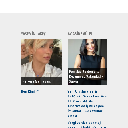
YASEMIN LAKEÇ
AV ABIDE GÜLEL
Alınır M
Durulma
Yönleriy
Hybrid (
Portekiz Golden Visa
Devamında Vatandaşlık
Herkese Merhabaa,
Süreci
Alpine A2
Çağın Ce
Ben Kimim?
Yeni Uluslararası İş
Birliğimiz Grape Law Firm
EAT8’e V
PLLC aracılığı ile
Merhaba:
Amerika’da İş ve Yaşam
Mild-Hyb
İmkanları- E-2 Yatırımcı
Verimli?
Vizesi
Crossove
Vergi ve vize avantajlı
Yaramaz
pasaport hakkı-Vanuatu