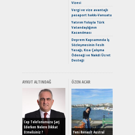
Vizesi
Crossove
Vergi ve vize avantajlı
Yaramaz
pasaport hakkı-Vanuatu
Puma ST
Yakıyor 
Yatırım Yoluyla Türk
Vatandaşlığının
Mercede
Kazanılması
ve En Yakı
Premium 
Deprem Kapsamında İş
Hızlı Şar
Sözleşmesinin Fesih
Yasağı, Kısa Çalışma
Ödeneği ve Nakdi Ücret
Desteği
AYKUT ALTINDAĞ
ÖZEN ACAR
Alınır M
Durulma
Yönleriy
Hybrid (
Cep Telefonunuzu Şarj
Ederken Nelere Dikkat
Etmelisiniz ?
Yeni Renault Austral