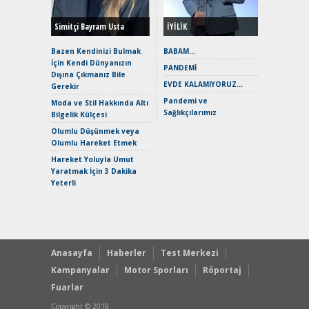
Hybrid (
Simitçi Bayram Usta
İYİLİK
Alpine A2
Çağın Ce
Bazen Kendinizi Bulmak
BABAM…
İçin Kendi Dünyanızın
EAT8’e V
PANDEMİ
Dışına Çıkmanız Bile
Merhaba:
EVDE KALAMIYORUZ…
Gerekir
Mild-Hyb
Pandemi ve
Verimli?
Moda ve Stil Hakkında Altı
Sağlıkçılarımız
Bilgelik Külçesi
Crossove
Yaramaz
Olumlu Düşünmek veya
Puma ST
Olumlu Hareket Etmek
Yakıyor 
Hareket Yoluyla Umut
Mercede
Yaratmak İçin 3 Dakika
ve En Yakı
Yeterli
Premium 
Hızlı Şar
Anasayfa
Haberler
Test Merkezi
Kampanyalar
Motor Sporları
Röportaj
Fuarlar
Copyright © 2018