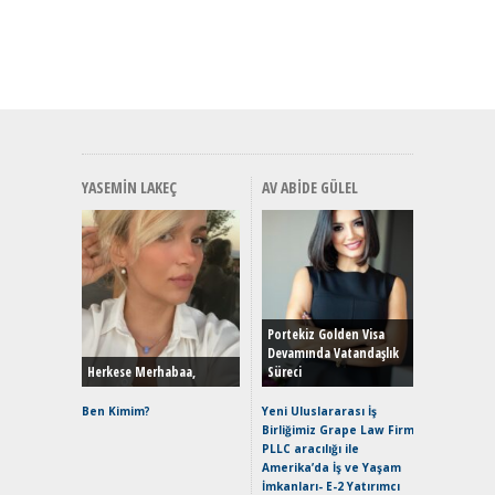
YASEMIN LAKEÇ
AV ABIDE GÜLEL
Alınır M
Durulma
Yönleriy
Hybrid (
Portekiz Golden Visa
Devamında Vatandaşlık
Herkese Merhabaa,
Süreci
Alpine A2
Çağın Ce
Ben Kimim?
Yeni Uluslararası İş
Birliğimiz Grape Law Firm
EAT8’e V
PLLC aracılığı ile
Merhaba:
Amerika’da İş ve Yaşam
Mild-Hyb
İmkanları- E-2 Yatırımcı
Verimli?