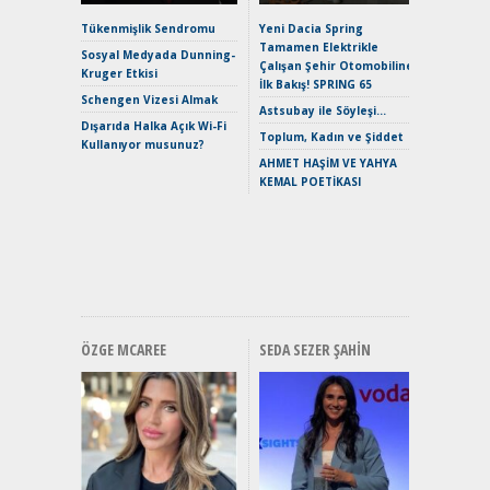
Alpine A2
Çağın Ce
Tükenmişlik Sendromu
Yeni Dacia Spring
Tamamen Elektrikle
EAT8’e V
Sosyal Medyada Dunning-
Çalışan Şehir Otomobiline
Merhaba:
Kruger Etkisi
İlk Bakış! SPRING 65
Mild-Hyb
Schengen Vizesi Almak
Verimli?
Astsubay ile Söyleşi…
Dışarıda Halka Açık Wi-Fi
Crossove
Toplum, Kadın ve Şiddet
Kullanıyor musunuz?
Yaramaz
AHMET HAŞİM VE YAHYA
Puma ST
KEMAL POETİKASI
Yakıyor 
Mercede
ve En Yakı
Premium 
Hızlı Şar
ÖZGE MCAREE
SEDA SEZER ŞAHIN
Alınır M
Durulma
Yönleriy