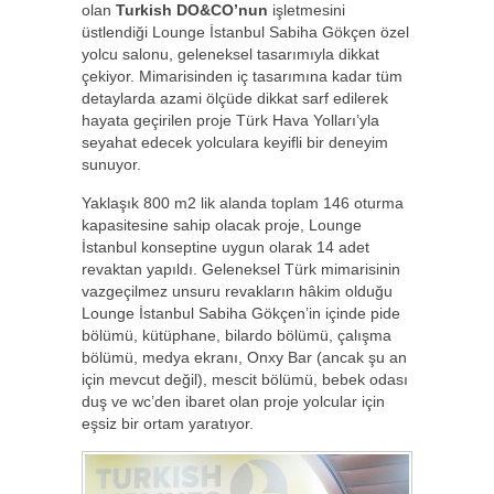
olan
Turkish DO&CO’nun
işletmesini
üstlendiği Lounge İstanbul Sabiha Gökçen özel
yolcu salonu, geleneksel tasarımıyla dikkat
çekiyor. Mimarisinden iç tasarımına kadar tüm
detaylarda azami ölçüde dikkat sarf edilerek
hayata geçirilen proje Türk Hava Yolları’yla
seyahat edecek yolculara keyifli bir deneyim
sunuyor.
Yaklaşık 800 m2 lik alanda toplam 146 oturma
kapasitesine sahip olacak proje, Lounge
İstanbul konseptine uygun olarak 14 adet
revaktan yapıldı. Geleneksel Türk mimarisinin
vazgeçilmez unsuru revakların hâkim olduğu
Lounge İstanbul Sabiha Gökçen’in içinde pide
bölümü, kütüphane, bilardo bölümü, çalışma
bölümü, medya ekranı, Onxy Bar (ancak şu an
için mevcut değil), mescit bölümü, bebek odası
duş ve wc’den ibaret olan proje yolcular için
eşsiz bir ortam yaratıyor.