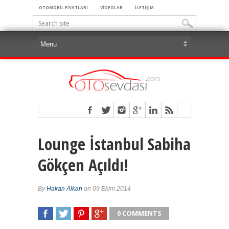
OTOMOBİL FİYATLARI
VİDEOLAR
İLETİŞİM
Lounge İstanbul Sabiha
Gökçen Açıldı!
By
Hakan Alkan
on 09 Ekim 2014
0 COMMENTS
SHARE
TWEET
SHARE
SHARE