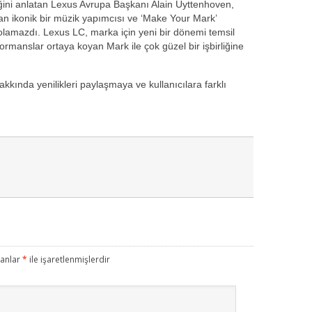
ğini anlatan Lexus Avrupa Başkanı Alain Uyttenhoven,
lan ikonik bir müzik yapımcısı ve ‘Make Your Mark’
olamazdı. Lexus LC, marka için yeni bir dönemi temsil
rmanslar ortaya koyan Mark ile çok güzel bir işbirliğine
akkında yenilikleri paylaşmaya ve kullanıcılara farklı
lanlar
*
ile işaretlenmişlerdir