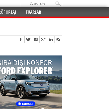
RÖPORTAJ
FUARLAR
Açıldı
!
!