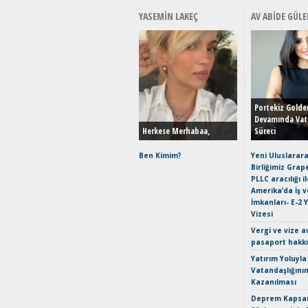
YASEMIN LAKEÇ
AV ABIDE GÜLE
Portekiz Golde
Devamında Vat
Herkese Merhabaa,
Süreci
Ben Kimim?
Yeni Uluslarara
Birliğimiz Grap
PLLC aracılığı i
Amerika’da İş 
İmkanları- E-2 
Vizesi
Vergi ve vize a
pasaport hakk
Yatırım Yoluyla
Vatandaşlığını
Kazanılması
Deprem Kapsam