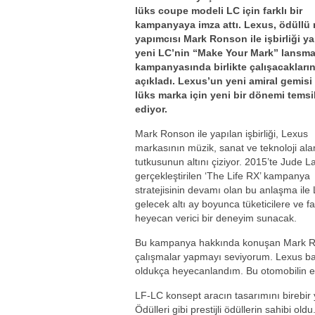
lüks coupe modeli LC için farklı bir
kampanyaya imza attı. Lexus, ödüllü
yapımcısı Mark Ronson ile işbirliği y
yeni LC’nin “Make Your Mark” lansm
kampanyasında birlikte çalışacakların
açıkladı. Lexus’un yeni amiral gemisi
lüks marka için yeni bir dönemi temsi
ediyor.
Mark Ronson ile yapılan işbirliği, Lexus
markasının müzik, sanat ve teknoloji ala
tutkusunun altını çiziyor. 2015’te Jude La
gerçekleştirilen ‘The Life RX’ kampanya
stratejisinin devamı olan bu anlaşma ile
gelecek altı ay boyunca tüketicilere ve f
heyecan verici bir deneyim sunacak.
Bu kampanya hakkında konuşan Mark Ron
çalışmalar yapmayı seviyorum. Lexus ba
oldukça heyecanlandım. Bu otomobilin etr
LF-LC konsept aracın tasarımını birebi
Ödülleri gibi prestijli ödüllerin sahibi 