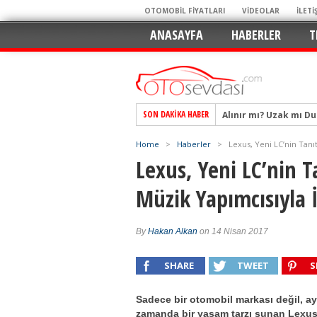
OTOMOBİL FİYATLARI
VİDEOLAR
İLETİ
ANASAYFA
HABERLER
T
Alınır mı? Uzak mı D
SON DAKIKA HABER
Alpine A290 GTS: Diji
EAT8’e Veda, Elektriğ
Home
>
Haberler
>
Lexus, Yeni LC’nin Tanı
Crossover Dünyasını
Lexus, Yeni LC’nin 
Mercedes-Benz Otomoti
Müzik Yapımcısıyla İ
Keskin Hatlar, GR Ru
Geleceğin Kompakt El
By
Hakan Alkan
on 14 Nisan 2017
Pazarın Lideri, Jurini
Hem Şehirli Hem Tasa
SHARE
TWEET
S
TURKA’nın Dev Ağı İçin
Sadece bir otomobil markası değil, ay
zamanda bir yaşam tarzı sunan Lexus