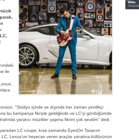
 müzik
aparak,
an
ı
 LC,
l
nındaki
w ile
 Lexus,
anlara
son, “Stüdyo içinde ve dışında her zaman yenilikçi
na bu kampanya fikriyle geldiğinde ve LC’yi gördüğümde
afında yaratıcı müzikler yapma fikrini çok sevdim” dedi.
r yansıtan LC coupe, kısa zamanda EyesOn Tasarım
oldu. LC, Lexus’un heyecan veren araçlar yaratma kültürünün