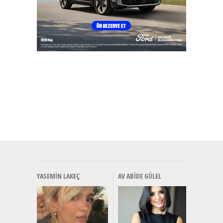
YASEMIN LAKEÇ
AV ABIDE GÜLEL
Alınır M