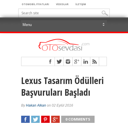
OTOMOBİL FİYATLARI
VİDEOLAR
İLETİŞİM
Lexus Tasarım Ödülleri
Başvuruları Başladı
By
Hakan Alkan
on 02 Eylül 2016
0 COMMENTS
SHARE
TWEET
SHARE
SHARE