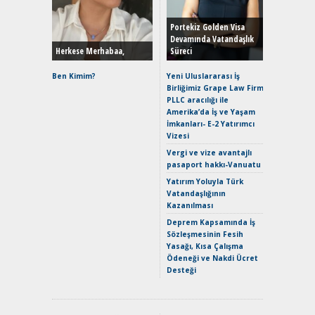
Durulma
Yönleriy
Hybrid (
Portekiz Golden Visa
Devamında Vatandaşlık
Herkese Merhabaa,
Süreci
Alpine A2
Çağın Ce
Ben Kimim?
Yeni Uluslararası İş
Birliğimiz Grape Law Firm
EAT8’e V
PLLC aracılığı ile
Merhaba:
Amerika’da İş ve Yaşam
Mild-Hyb
İmkanları- E-2 Yatırımcı
Verimli?
Vizesi
Crossove
Vergi ve vize avantajlı
Yaramaz
pasaport hakkı-Vanuatu
Puma ST
Yakıyor 
Yatırım Yoluyla Türk
Vatandaşlığının
Mercede
Kazanılması
ve En Yakı
Premium 
Deprem Kapsamında İş
Hızlı Şar
Sözleşmesinin Fesih
Yasağı, Kısa Çalışma
Ödeneği ve Nakdi Ücret
Desteği