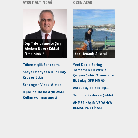
AYKUT ALTINDAĞ
ÖZEN ACAR
Alınır M
Durulma
Yönleriy
Hybrid (
Cep Telefonunuzu Şarj
Ederken Nelere Dikkat
Etmelisiniz ?
Yeni Renault Austral
Alpine A2
Çağın Ce
Tükenmişlik Sendromu
Yeni Dacia Spring
Tamamen Elektrikle
EAT8’e V
Sosyal Medyada Dunning-
Çalışan Şehir Otomobiline
Merhaba:
Kruger Etkisi
İlk Bakış! SPRING 65
Mild-Hyb
Schengen Vizesi Almak
Verimli?
Astsubay ile Söyleşi…
Dışarıda Halka Açık Wi-Fi
Crossove
Toplum, Kadın ve Şiddet
Kullanıyor musunuz?
Yaramaz
AHMET HAŞİM VE YAHYA
Puma ST
KEMAL POETİKASI
Yakıyor 
Mercede
ve En Yakı
Premium 
Hızlı Şar