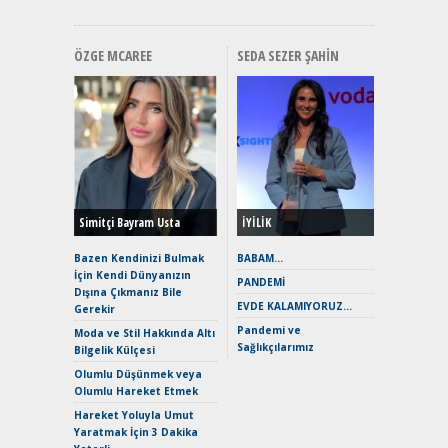
ÖZGE MCAREE
SEDA SEZER ŞAHIN
Alınır M
Durulma
Yönleriy
Hybrid (
Simitçi Bayram Usta
İYİLİK
Alpine A2
Çağın Ce
Bazen Kendinizi Bulmak
BABAM…
İçin Kendi Dünyanızın
EAT8’e V
PANDEMİ
Dışına Çıkmanız Bile
Merhaba:
EVDE KALAMIYORUZ…
Gerekir
Mild-Hyb
Pandemi ve
Verimli?
Moda ve Stil Hakkında Altı
Sağlıkçılarımız
Bilgelik Külçesi
Crossove
Yaramaz
Olumlu Düşünmek veya
Puma ST
Olumlu Hareket Etmek
Yakıyor 
Hareket Yoluyla Umut
Mercede
Yaratmak İçin 3 Dakika
ve En Yakı