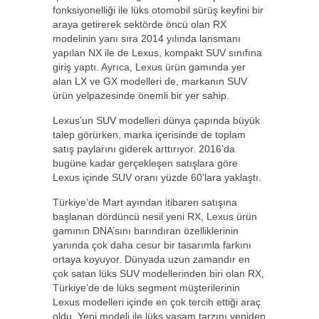
fonksiyonelliği ile lüks otomobil sürüş keyfini bir
araya getirerek sektörde öncü olan RX
modelinin yanı sıra 2014 yılında lansmanı
yapılan NX ile de Lexus, kompakt SUV sınıfına
giriş yaptı. Ayrıca, Lexus ürün gamında yer
alan LX ve GX modelleri de, markanın SUV
ürün yelpazesinde önemli bir yer sahip.
Lexus’un SUV modelleri dünya çapında büyük
talep görürken, marka içerisinde de toplam
satış paylarını giderek arttırıyor. 2016’da
bugüne kadar gerçekleşen satışlara göre
Lexus içinde SUV oranı yüzde 60’lara yaklaştı.
Türkiye’de Mart ayından itibaren satışına
başlanan dördüncü nesil yeni RX, Lexus ürün
gamının DNA’sını barındıran özelliklerinin
yanında çok daha cesur bir tasarımla farkını
ortaya koyuyor. Dünyada uzun zamandır en
çok satan lüks SUV modellerinden biri olan RX,
Türkiye’de de lüks segment müşterilerinin
Lexus modelleri içinde en çok tercih ettiği araç
oldu. Yeni modeli ile lüks yaşam tarzını yeniden