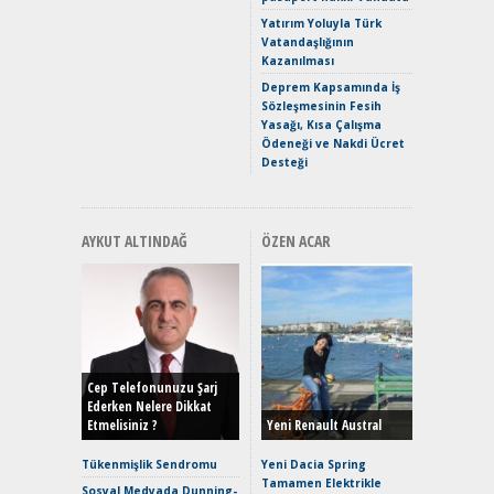
Puma ST
Yakıyor 
Yatırım Yoluyla Türk
Vatandaşlığının
Mercede
Kazanılması
ve En Yakı
Premium 
Deprem Kapsamında İş
Hızlı Şar
Sözleşmesinin Fesih
Yasağı, Kısa Çalışma
Ödeneği ve Nakdi Ücret
Desteği
AYKUT ALTINDAĞ
ÖZEN ACAR
Alınır M
Durulma
Yönleriy
Hybrid (
Cep Telefonunuzu Şarj
Ederken Nelere Dikkat
Etmelisiniz ?
Yeni Renault Austral
Alpine A2
Çağın Ce
Tükenmişlik Sendromu
Yeni Dacia Spring
Tamamen Elektrikle
EAT8’e V
Sosyal Medyada Dunning-