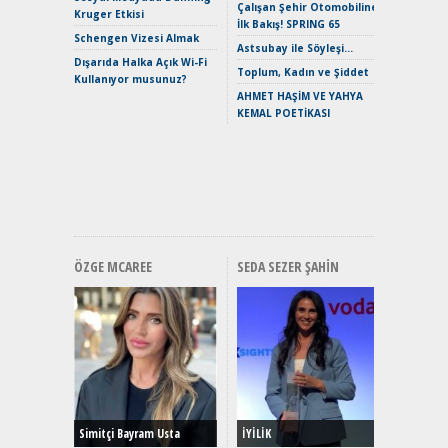
Çalışan Şehir Otomobiline
Merhaba:
Kruger Etkisi
İlk Bakış! SPRING 65
Mild-Hyb
Schengen Vizesi Almak
Verimli?
Astsubay ile Söyleşi…
Dışarıda Halka Açık Wi-Fi
Crossove
Toplum, Kadın ve Şiddet
Kullanıyor musunuz?
Yaramaz
AHMET HAŞİM VE YAHYA
Puma ST
KEMAL POETİKASI
Yakıyor 
Mercede
ve En Yakı
Premium 
Hızlı Şar
ÖZGE MCAREE
SEDA SEZER ŞAHIN
Alınır M
Durulma
Yönleriy
Hybrid (
Simitçi Bayram Usta
İYİLİK