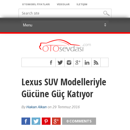
OTOMOBİL FİYATLARI
VİDEOLAR
İLETİŞİM
Lexus SUV Modelleriyle
Gücüne Güç Katıyor
By
Hakan Alkan
on 29 Temmuz 2016
0 COMMENTS
SHARE
TWEET
SHARE
SHARE