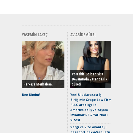
YASEMIN LAKEÇ
AV ABIDE GÜLEL
Alınır M
Durulma
Yönleriy
Hybrid (
Portekiz Golden Visa
Devamında Vatandaşlık
Herkese Merhabaa,
Süreci
Alpine A2
Çağın Ce
Ben Kimim?
Yeni Uluslararası İş
Birliğimiz Grape Law Firm
EAT8’e V
PLLC aracılığı ile
Merhaba:
Amerika’da İş ve Yaşam
Mild-Hyb
İmkanları- E-2 Yatırımcı
Verimli?
Vizesi
Crossove
Vergi ve vize avantajlı
Yaramaz
pasaport hakkı-Vanuatu