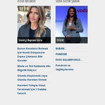
ÖZGE MCAREE
SEDA SEZER ŞAHIN
Alınır M
Durulma
Yönleriy
Hybrid (
Simitçi Bayram Usta
İYİLİK
Alpine A2
Çağın Ce
Bazen Kendinizi Bulmak
BABAM…
İçin Kendi Dünyanızın
EAT8’e V
PANDEMİ
Dışına Çıkmanız Bile
Merhaba:
EVDE KALAMIYORUZ…
Gerekir
Mild-Hyb
Pandemi ve
Verimli?
Moda ve Stil Hakkında Altı
Sağlıkçılarımız
Bilgelik Külçesi
Crossove
Yaramaz
Olumlu Düşünmek veya
Puma ST
Olumlu Hareket Etmek
Yakıyor 
Hareket Yoluyla Umut
Mercede
Yaratmak İçin 3 Dakika
ve En Yakı
Yeterli
Premium 
Hızlı Şar