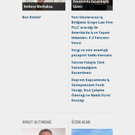
Devamında Vatandaşlık
Herkese Merhabaa,
Süreci
Alpine A2
Çağın Ce
Ben Kimim?
Yeni Uluslararası İş
Birliğimiz Grape Law Firm
EAT8’e V
PLLC aracılığı ile
Merhaba:
Amerika’da İş ve Yaşam
Mild-Hyb
İmkanları- E-2 Yatırımcı
Verimli?
Vizesi
Crossove
Vergi ve vize avantajlı
Yaramaz
pasaport hakkı-Vanuatu
Puma ST
Yakıyor 
Yatırım Yoluyla Türk
Vatandaşlığının
Mercede
Kazanılması
ve En Yakı
Premium 
Deprem Kapsamında İş
Hızlı Şar
Sözleşmesinin Fesih
Yasağı, Kısa Çalışma
Ödeneği ve Nakdi Ücret
Desteği
AYKUT ALTINDAĞ
ÖZEN ACAR