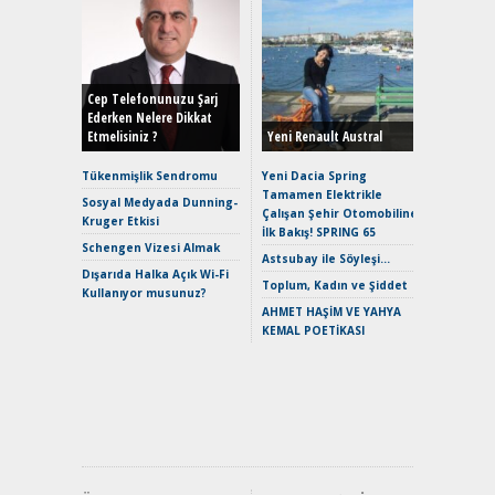
Alınır M
Durulma
Yönleriy
Hybrid (
Cep Telefonunuzu Şarj
Ederken Nelere Dikkat
Etmelisiniz ?
Yeni Renault Austral
Alpine A2
Çağın Ce
Tükenmişlik Sendromu
Yeni Dacia Spring
Tamamen Elektrikle
EAT8’e V
Sosyal Medyada Dunning-
Çalışan Şehir Otomobiline
Merhaba:
Kruger Etkisi
İlk Bakış! SPRING 65
Mild-Hyb
Schengen Vizesi Almak
Verimli?
Astsubay ile Söyleşi…
Dışarıda Halka Açık Wi-Fi
Crossove
Toplum, Kadın ve Şiddet
Kullanıyor musunuz?
Yaramaz
AHMET HAŞİM VE YAHYA
Puma ST
KEMAL POETİKASI
Yakıyor 
Mercede
ve En Yakı
Premium 
Hızlı Şar