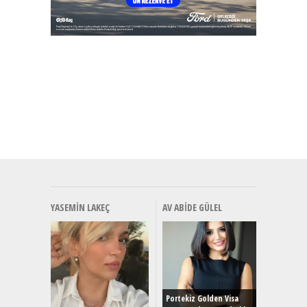
YASEMIN LAKEÇ
AV ABIDE GÜLEL
Alınır M
Durulma
Yönleriy
Hybrid (
Portekiz Golden Visa