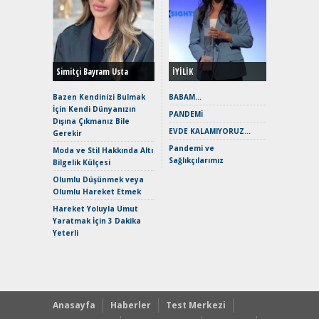
Alınır M
Durulma
Yönleriy
Hybrid (
Simitçi Bayram Usta
İYİLİK
Alpine A2
Çağın Ce
Bazen Kendinizi Bulmak
BABAM…
İçin Kendi Dünyanızın
EAT8’e V
PANDEMİ
Dışına Çıkmanız Bile
Merhaba:
EVDE KALAMIYORUZ…
Gerekir
Mild-Hyb
Pandemi ve
Verimli?
Moda ve Stil Hakkında Altı
Sağlıkçılarımız
Bilgelik Külçesi
Crossove
Yaramaz
Olumlu Düşünmek veya
Puma ST
Olumlu Hareket Etmek
Yakıyor 
Hareket Yoluyla Umut
Mercede
Yaratmak İçin 3 Dakika
ve En Yakı
Yeterli
Premium 
Hızlı Şar
Anasayfa
Haberler
Test Merkezi