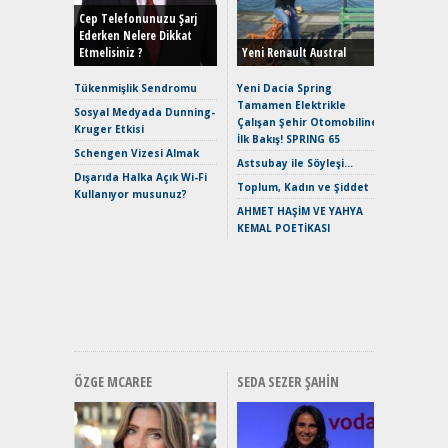
Hybrid (
Cep Telefonunuzu Şarj
Ederken Nelere Dikkat
Etmelisiniz ?
Yeni Renault Austral
Alpine A2
Çağın Ce
Tükenmişlik Sendromu
Yeni Dacia Spring
Tamamen Elektrikle
EAT8’e V
Sosyal Medyada Dunning-
Çalışan Şehir Otomobiline
Merhaba:
Kruger Etkisi
İlk Bakış! SPRING 65
Mild-Hyb
Schengen Vizesi Almak
Verimli?
Astsubay ile Söyleşi…
Dışarıda Halka Açık Wi-Fi
Crossove
Toplum, Kadın ve Şiddet
Kullanıyor musunuz?
Yaramaz
AHMET HAŞİM VE YAHYA
Puma ST
KEMAL POETİKASI
Yakıyor 
Mercede
ve En Yakı
Premium 
Hızlı Şar
ÖZGE MCAREE
SEDA SEZER ŞAHIN