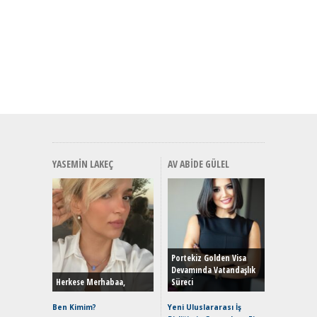
YASEMIN LAKEÇ
AV ABIDE GÜLEL
Alınır M
Durulma
Yönleriy
Hybrid (
Portekiz Golden Visa
Devamında Vatandaşlık
Herkese Merhabaa,
Süreci
Alpine A2
Çağın Ce
Ben Kimim?
Yeni Uluslararası İş