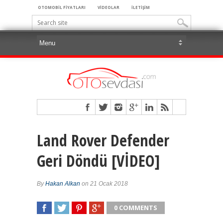
OTOMOBİL FİYATLARI
VİDEOLAR
İLETİŞİM
Land Rover Defender
Geri Döndü [VİDEO]
By
Hakan Alkan
on 21 Ocak 2018
0 COMMENTS
SHARE
TWEET
SHARE
SHARE