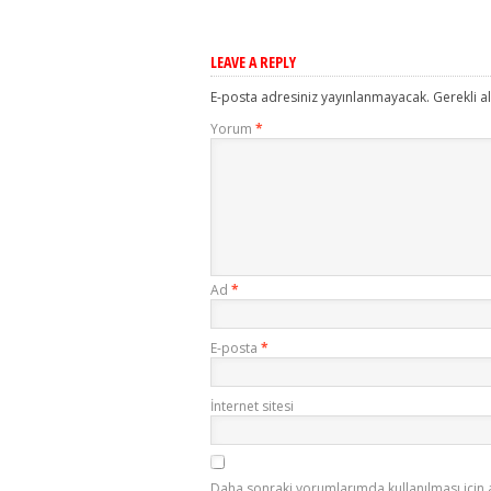
LEAVE A REPLY
E-posta adresiniz yayınlanmayacak.
Gerekli a
Yorum
*
Ad
*
E-posta
*
İnternet sitesi
Daha sonraki yorumlarımda kullanılması için 