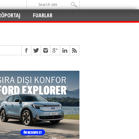
RÖPORTAJ
FUARLAR
Açıldı
!
!