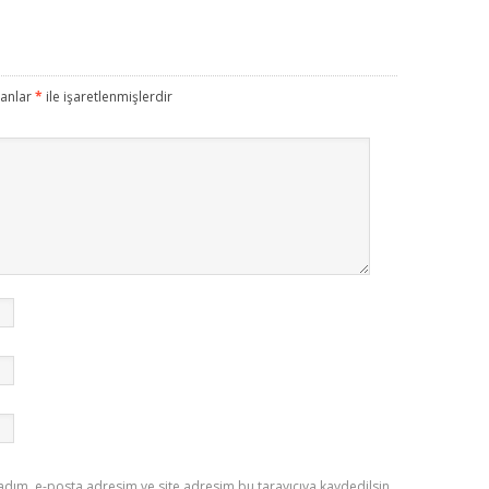
lanlar
*
ile işaretlenmişlerdir
adım, e-posta adresim ve site adresim bu tarayıcıya kaydedilsin.