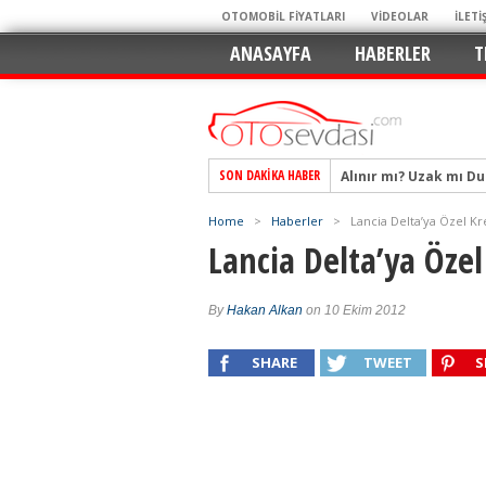
OTOMOBİL FİYATLARI
VİDEOLAR
İLETİ
ANASAYFA
HABERLER
T
Alınır mı? Uzak mı D
SON DAKIKA HABER
Alpine A290 GTS: Diji
EAT8’e Veda, Elektriğ
Home
>
Haberler
>
Lancia Delta’ya Özel Kre
Lancia Delta’ya Özel 
Crossover Dünyasını
Mercedes-Benz Otomoti
By
Hakan Alkan
on 10 Ekim 2012
Keskin Hatlar, GR Ru
Geleceğin Kompakt El
SHARE
TWEET
S
Pazarın Lideri, Jurini
Hem Şehirli Hem Tasa
TURKA’nın Dev Ağı İçin