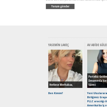
YASEMIN LAKEÇ
AV ABIDE GÜLE
Portekiz Golde
Devamında Vat
Herkese Merhabaa,
Süreci
Ben Kimim?
Yeni Uluslarara
Birliğimiz Grap
PLLC aracılığı i
Amerika’da İş 