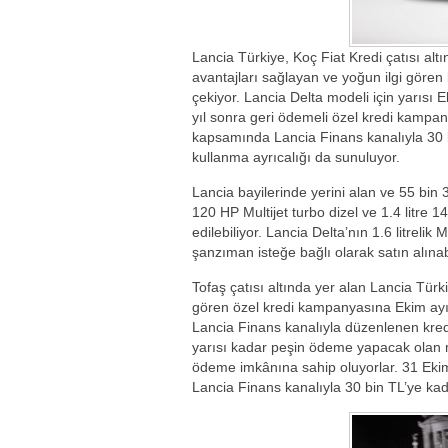
Lancia Türkiye, Koç Fiat Kredi çatısı al
avantajları sağlayan ve yoğun ilgi göre
çekiyor. Lancia Delta modeli için yarısı 
yıl sonra geri ödemeli özel kredi kampa
kapsamında Lancia Finans kanalıyla 30 b
kullanma ayrıcalığı da sunuluyor.
Lancia bayilerinde yerini alan ve 55 bin 3
120 HP Multijet turbo dizel ve 1.4 litre 1
edilebiliyor. Lancia Delta’nın 1.6 litreli
şanzıman isteğe bağlı olarak satın alınabi
Tofaş çatısı altında yer alan Lancia Tür
gören özel kredi kampanyasına Ekim ayın
Lancia Finans kanalıyla düzenlenen kre
yarısı kadar peşin ödeme yapacak olan müş
ödeme imkânına sahip oluyorlar. 31 Ek
Lancia Finans kanalıyla 30 bin TL’ye kad