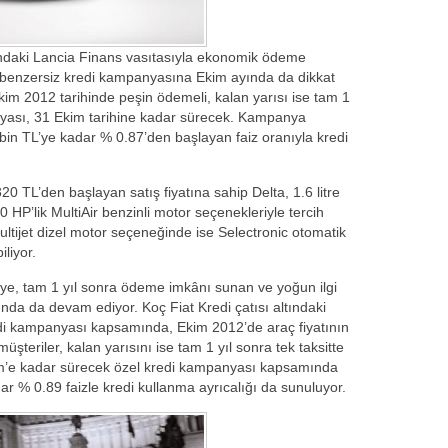
tındaki Lancia Finans vasıtasıyla ekonomik ödeme
n benzersiz kredi kampanyasına Ekim ayında da dikkat
Ekim 2012 tarihinde peşin ödemeli, kalan yarısı ise tam 1
nyası, 31 Ekim tarihine kadar sürecek. Kampanya
in TL’ye kadar % 0.87’den başlayan faiz oranıyla kredi
20 TL’den başlayan satış fiyatına sahip Delta, 1.6 litre
40 HP’lik MultiAir benzinli motor seçenekleriyle tercih
k Multijet dizel motor seçeneğinde ise Selectronic otomatik
liyor.
kiye, tam 1 yıl sonra ödeme imkânı sunan ve yoğun ilgi
da da devam ediyor. Koç Fiat Kredi çatısı altındaki
di kampanyası kapsamında, Ekim 2012’de araç fiyatının
teriler, kalan yarısını ise tam 1 yıl sonra tek taksitte
im’e kadar sürecek özel kredi kampanyası kapsamında
ar % 0.89 faizle kredi kullanma ayrıcalığı da sunuluyor.