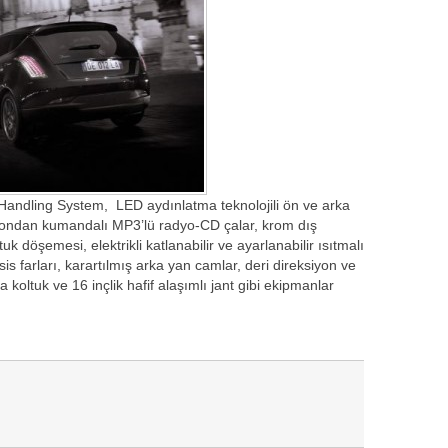
 Handling System, LED aydınlatma teknolojili ön ve arka
ksiyondan kumandalı MP3’lü radyo-CD çalar, krom dış
uk döşemesi, elektrikli katlanabilir ve ayarlanabilir ısıtmalı
 sis farları, karartılmış arka yan camlar, deri direksiyon ve
ka koltuk ve 16 inçlik hafif alaşımlı jant gibi ekipmanlar