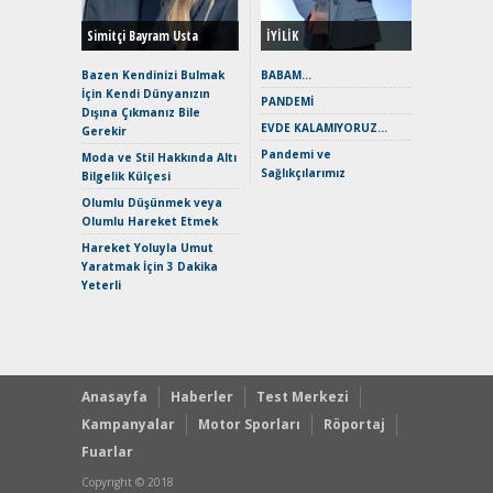
Simitçi Bayram Usta
İYİLİK
Alpine A2
Çağın Ce
Bazen Kendinizi Bulmak
BABAM…
İçin Kendi Dünyanızın
EAT8’e V
PANDEMİ
Dışına Çıkmanız Bile
Merhaba:
EVDE KALAMIYORUZ…
Gerekir
Mild-Hyb
Pandemi ve
Verimli?
Moda ve Stil Hakkında Altı
Sağlıkçılarımız
Bilgelik Külçesi
Crossove
Yaramaz
Olumlu Düşünmek veya
Puma ST
Olumlu Hareket Etmek
Yakıyor 
Hareket Yoluyla Umut
Mercede
Yaratmak İçin 3 Dakika
ve En Yakı
Yeterli
Premium 
Hızlı Şar
Anasayfa
Haberler
Test Merkezi
Kampanyalar
Motor Sporları
Röportaj
Fuarlar
Copyright © 2018