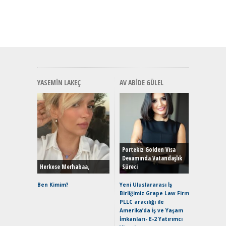
YASEMIN LAKEÇ
AV ABIDE GÜLEL
Alınır M
Durulma
Yönleriy
Hybrid (
Portekiz Golden Visa
Devamında Vatandaşlık
Herkese Merhabaa,
Süreci
Alpine A2
Çağın Ce
Ben Kimim?
Yeni Uluslararası İş
Birliğimiz Grape Law Firm
EAT8’e V
PLLC aracılığı ile
Merhaba:
Amerika’da İş ve Yaşam
Mild-Hyb
İmkanları- E-2 Yatırımcı
Verimli?