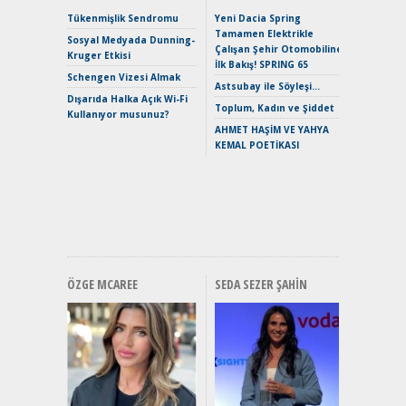
Çağın Ce
Tükenmişlik Sendromu
Yeni Dacia Spring
Tamamen Elektrikle
EAT8’e V
Sosyal Medyada Dunning-
Çalışan Şehir Otomobiline
Merhaba:
Kruger Etkisi
İlk Bakış! SPRING 65
Mild-Hyb
Schengen Vizesi Almak
Verimli?
Astsubay ile Söyleşi…
Dışarıda Halka Açık Wi-Fi
Crossove
Toplum, Kadın ve Şiddet
Kullanıyor musunuz?
Yaramaz
AHMET HAŞİM VE YAHYA
Puma ST
KEMAL POETİKASI
Yakıyor 
Mercede
ve En Yakı
Premium 
Hızlı Şar
ÖZGE MCAREE
SEDA SEZER ŞAHIN
Alınır M
Durulma
Yönleriy
Hybrid (