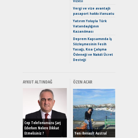
Vizesi
Crossove
Vergi ve vize avantajlı
Yaramaz
pasaport hakkı-Vanuatu
Puma ST
Yakıyor 
Yatırım Yoluyla Türk
Vatandaşlığının
Mercede
Kazanılması
ve En Yakı
Premium 
Deprem Kapsamında İş
Hızlı Şar
Sözleşmesinin Fesih
Yasağı, Kısa Çalışma
Ödeneği ve Nakdi Ücret
Desteği
AYKUT ALTINDAĞ
ÖZEN ACAR
Alınır M
Durulma
Yönleriy
Hybrid (
Cep Telefonunuzu Şarj
Ederken Nelere Dikkat
Etmelisiniz ?
Yeni Renault Austral
Alpine A2