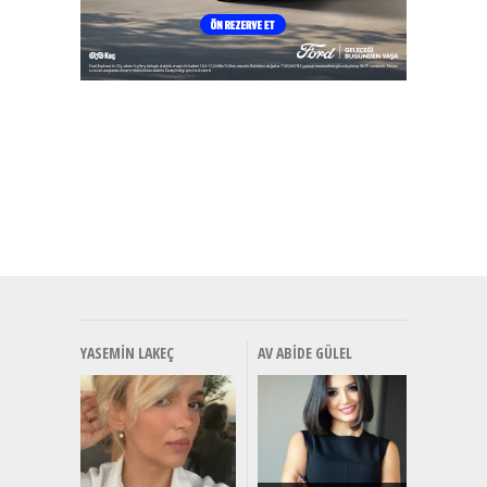
YASEMIN LAKEÇ
AV ABIDE GÜLEL
Alınır M
Durulma
Yönleriy