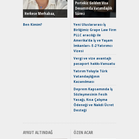
Hybrid (
Portekiz Golden Visa
Devamında Vatandaşlık
Herkese Merhabaa,
Süreci
Alpine A2
Çağın Ce
Ben Kimim?
Yeni Uluslararası İş
Birliğimiz Grape Law Firm
EAT8’e V
PLLC aracılığı ile
Merhaba:
Amerika’da İş ve Yaşam
Mild-Hyb
İmkanları- E-2 Yatırımcı
Verimli?
Vizesi
Crossove
Vergi ve vize avantajlı
Yaramaz
pasaport hakkı-Vanuatu
Puma ST
Yakıyor 
Yatırım Yoluyla Türk
Vatandaşlığının
Mercede
Kazanılması
ve En Yakı
Premium 
Deprem Kapsamında İş
Hızlı Şar
Sözleşmesinin Fesih
Yasağı, Kısa Çalışma
Ödeneği ve Nakdi Ücret
Desteği
AYKUT ALTINDAĞ
ÖZEN ACAR