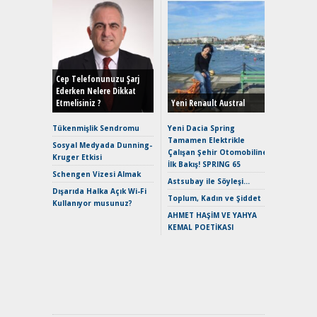
Alınır M
Durulma
Yönleriy
Hybrid (
Cep Telefonunuzu Şarj
Ederken Nelere Dikkat
Etmelisiniz ?
Yeni Renault Austral
Alpine A2
Çağın Ce
Tükenmişlik Sendromu
Yeni Dacia Spring
Tamamen Elektrikle
EAT8’e V
Sosyal Medyada Dunning-
Çalışan Şehir Otomobiline
Merhaba:
Kruger Etkisi
İlk Bakış! SPRING 65
Mild-Hyb
Schengen Vizesi Almak
Verimli?
Astsubay ile Söyleşi…
Dışarıda Halka Açık Wi-Fi
Crossove
Toplum, Kadın ve Şiddet
Kullanıyor musunuz?
Yaramaz
AHMET HAŞİM VE YAHYA
Puma ST
KEMAL POETİKASI
Yakıyor 
Mercede
ve En Yakı
Premium 
Hızlı Şar