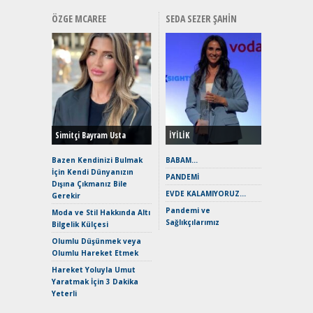
ÖZGE MCAREE
SEDA SEZER ŞAHIN
Alınır M
Durulma
Yönleriy
Hybrid (
Simitçi Bayram Usta
İYİLİK
Alpine A2
Çağın Ce
Bazen Kendinizi Bulmak
BABAM…
İçin Kendi Dünyanızın
EAT8’e V
PANDEMİ
Dışına Çıkmanız Bile
Merhaba:
EVDE KALAMIYORUZ…
Gerekir
Mild-Hyb
Pandemi ve
Verimli?
Moda ve Stil Hakkında Altı
Sağlıkçılarımız
Bilgelik Külçesi
Crossove
Yaramaz
Olumlu Düşünmek veya
Puma ST
Olumlu Hareket Etmek
Yakıyor 
Hareket Yoluyla Umut
Mercede
Yaratmak İçin 3 Dakika
ve En Yakı
Yeterli
Premium 