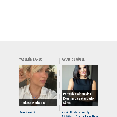
YASEMIN LAKEÇ
AV ABIDE GÜLEL
Alınır M
Durulma
Yönleriy
Hybrid (
Portekiz Golden Visa
Devamında Vatandaşlık
Herkese Merhabaa,
Süreci
Alpine A2
Çağın Ce
Ben Kimim?
Yeni Uluslararası İş
Birliğimiz Grape Law Firm