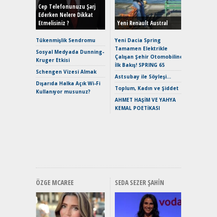
Hybrid (
Cep Telefonunuzu Şarj
Ederken Nelere Dikkat
Etmelisiniz ?
Yeni Renault Austral
Alpine A2
Çağın Ce
Tükenmişlik Sendromu
Yeni Dacia Spring
Tamamen Elektrikle
EAT8’e V
Sosyal Medyada Dunning-
Çalışan Şehir Otomobiline
Merhaba:
Kruger Etkisi
İlk Bakış! SPRING 65
Mild-Hyb
Schengen Vizesi Almak
Verimli?
Astsubay ile Söyleşi…
Dışarıda Halka Açık Wi-Fi
Crossove
Toplum, Kadın ve Şiddet
Kullanıyor musunuz?
Yaramaz
AHMET HAŞİM VE YAHYA
Puma ST
KEMAL POETİKASI
Yakıyor 
Mercede
ve En Yakı
Premium 
Hızlı Şar
ÖZGE MCAREE
SEDA SEZER ŞAHIN