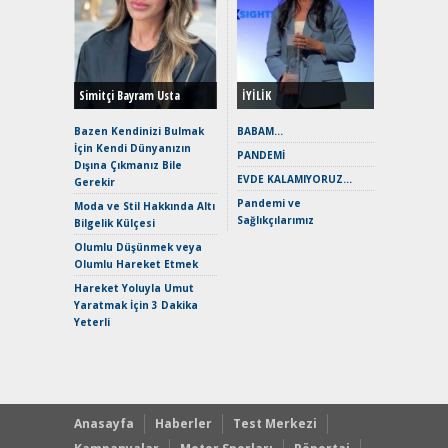
Alınır M
Durulma
Yönleriy
Hybrid (
Simitçi Bayram Usta
İYİLİK
Alpine A2
Çağın Ce
Bazen Kendinizi Bulmak
BABAM…
İçin Kendi Dünyanızın
EAT8’e V
PANDEMİ
Dışına Çıkmanız Bile
Merhaba:
EVDE KALAMIYORUZ…
Gerekir
Mild-Hyb
Pandemi ve
Verimli?
Moda ve Stil Hakkında Altı
Sağlıkçılarımız
Bilgelik Külçesi
Crossove
Yaramaz
Olumlu Düşünmek veya
Puma ST
Olumlu Hareket Etmek
Yakıyor 
Hareket Yoluyla Umut
Mercede
Yaratmak İçin 3 Dakika
ve En Yakı
Yeterli
Premium 
Hızlı Şar
Anasayfa
Haberler
Test Merkezi