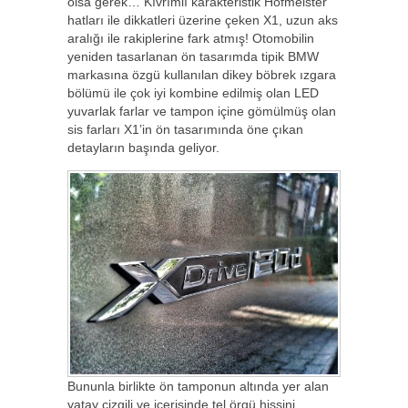
olsa gerek… Kıvrımlı karakteristik Hofmeister
hatları ile dikkatleri üzerine çeken X1, uzun aks
aralığı ile rakiplerine fark atmış! Otomobilin
yeniden tasarlanan ön tasarımda tipik BMW
markasına özgü kullanılan dikey böbrek ızgara
bölümü ile çok iyi kombine edilmiş olan LED
yuvarlak farlar ve tampon içine gömülmüş olan
sis farları X1’in ön tasarımında öne çıkan
detayların başında geliyor.
Bununla birlikte ön tamponun altında yer alan
yatay çizgili ve içerisinde tel örgü hissini