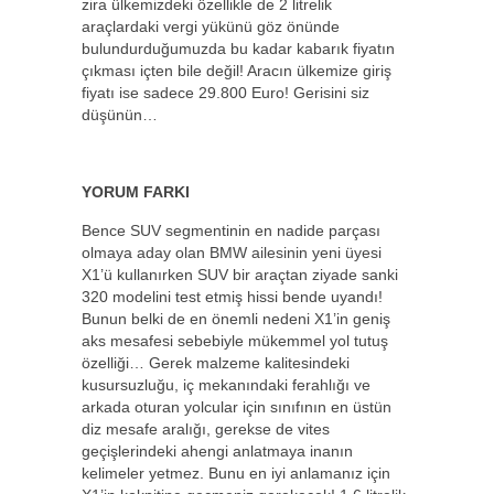
zira ülkemizdeki özellikle de 2 litrelik
araçlardaki vergi yükünü göz önünde
bulundurduğumuzda bu kadar kabarık fiyatın
çıkması içten bile değil! Aracın ülkemize giriş
fiyatı ise sadece 29.800 Euro! Gerisini siz
düşünün…
YORUM FARKI
Bence SUV segmentinin en nadide parçası
olmaya aday olan BMW ailesinin yeni üyesi
X1’ü kullanırken SUV bir araçtan ziyade sanki
320 modelini test etmiş hissi bende uyandı!
Bunun belki de en önemli nedeni X1’in geniş
aks mesafesi sebebiyle mükemmel yol tutuş
özelliği… Gerek malzeme kalitesindeki
kusursuzluğu, iç mekanındaki ferahlığı ve
arkada oturan yolcular için sınıfının en üstün
diz mesafe aralığı, gerekse de vites
geçişlerindeki ahengi anlatmaya inanın
kelimeler yetmez. Bunu en iyi anlamanız için