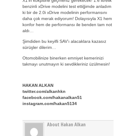
X1’in kokpitine geçmeniz gerekecek! 1.6 litrelik
benzinli xDrive modelini test ettiğimde anladım
ki bir de 2.0i xDrive modelinin performansını
daha çok merak ediyorum! Dolayısıyla X1 hem
konfor hem de performansı ile benden tam not
aldı…
Şimdiden bu keyifli SAV’ı alacaklara kazasız
sürüşler dilerim…
Otomobilinize binerken emniyet kemerinizi
takmayı unutmayın ki sevdikleriniz üzülmesin!
HAKAN ALKAN
twitter.com/alkanhkn
facebook.com/hakanalkan51
instagram.com/hakan5134
About Hakan Alkan