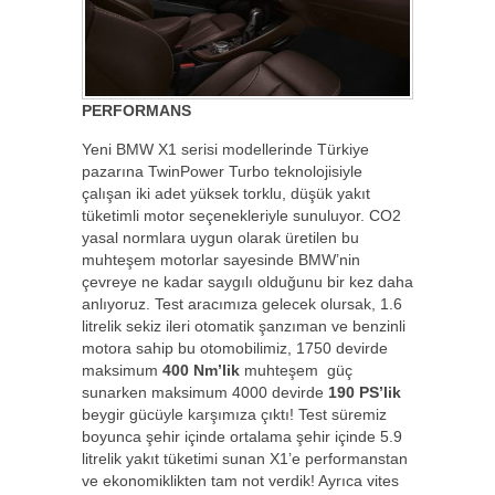
PERFORMANS
Yeni BMW X1 serisi modellerinde Türkiye
pazarına TwinPower Turbo teknolojisiyle
çalışan iki adet yüksek torklu, düşük yakıt
tüketimli motor seçenekleriyle sunuluyor. CO2
yasal normlara uygun olarak üretilen bu
muhteşem motorlar sayesinde BMW’nin
çevreye ne kadar saygılı olduğunu bir kez daha
anlıyoruz. Test aracımıza gelecek olursak, 1.6
litrelik sekiz ileri otomatik şanzıman ve benzinli
motora sahip bu otomobilimiz, 1750 devirde
maksimum
400 Nm’lik
muhteşem güç
sunarken maksimum 4000 devirde
190 PS’lik
beygir gücüyle karşımıza çıktı! Test süremiz
boyunca şehir içinde ortalama şehir içinde 5.9
litrelik yakıt tüketimi sunan X1’e performanstan
ve ekonomiklikten tam not verdik! Ayrıca vites