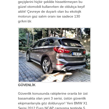
geçişlerini hiçbir şekilde hissettirmeyen bu
güzel otomobili kullanırken de oldukça keyif
aldık! Çevreye de duyarlı olan bu ekolojik
motorun gaz salım oranı ise sadece 130
gr/km’dir.
GÜVENLİK
Güvenlik konusunda rakiplerine oranla bir üst
basamakta olan yeni 3 serisi, üstün güvenlik
ekipmanlarıyla göz dolduruyor! Yeni BMW X1
Serisi 2012 Euro NCAP çarpışma testinde 5