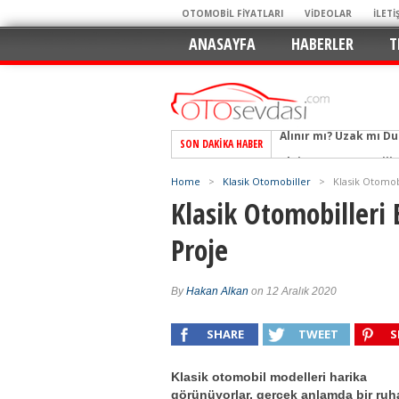
OTOMOBİL FİYATLARI
VİDEOLAR
İLETİ
ANASAYFA
HABERLER
T
SON DAKIKA HABER
Alpine A290 GTS: Diji
EAT8’e Veda, Elektriğ
Home
>
Klasik Otomobiller
>
Klasik Otomob
Crossover Dünyasını
Klasik Otomobilleri 
Mercedes-Benz Otomoti
Proje
Keskin Hatlar, GR Ru
Geleceğin Kompakt El
By
Hakan Alkan
on 12 Aralık 2020
Pazarın Lideri, Jurini
Hem Şehirli Hem Tasa
SHARE
TWEET
S
TURKA’nın Dev Ağı İçin
Klasik otomobil modelleri harika
Alınır mı? Uzak mı D
görünüyorlar, gerçek anlamda bir ruh