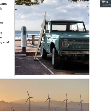
 Bunu
ı
en
ış
er
ayacak.