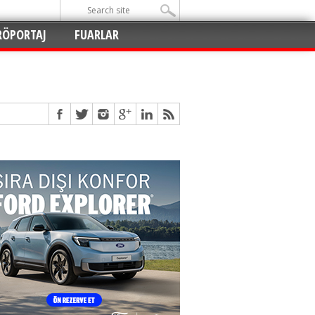
RÖPORTAJ
FUARLAR
Açıldı
!
!