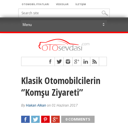
OTOMOBİL FİYATLARI
VİDEOLAR
İLETİŞİM
Klasik Otomobilcilerin
‘’Komşu Ziyareti’’
By
Hakan Alkan
on 01 Haziran 2017
0 COMMENTS
SHARE
TWEET
SHARE
SHARE