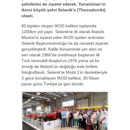
şehirlerini de ziyaret ederek, Yunanistan’ın
ikinci büyük şehri Selanik’e (Thessaloniki)
ulaştı.
80 kişiden oluşan İKOD kafilesi toplamda
1200km yol yaptı. Selanik’te ilk olarak Atatürk
Müzesi’ni ziyaret eden İKOD üyeleri ardından
Selanik Başkonsolosluğu’na da nezaket ziyareti
gerçekleştirdi. Kafile bünyesinde yer alan ve
seri olarak 1966’da üretilmeye başlanan ilk
Türk otomobili Anadol’un,1976 yılına ait bir
örneği de Atatürk’ün doğduğu evle birlikte
fotoğraflandı. Selanik’te Mobil 1’in destekleriyle
3 gece konaklayan İKOD kafilesi, 30 Nisan
pazar günü Türkiye’ye geri döndü.