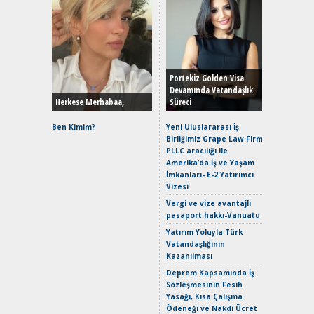
Alınır M
Durulma
Yönleriy
Hybrid (
Portekiz Golden Visa
Devamında Vatandaşlık
Herkese Merhabaa,
Süreci
Alpine A2
Çağın Ce
Ben Kimim?
Yeni Uluslararası İş
Birliğimiz Grape Law Firm
EAT8’e V
PLLC aracılığı ile
Merhaba:
Amerika’da İş ve Yaşam
Mild-Hyb
İmkanları- E-2 Yatırımcı
Verimli?
Vizesi
Crossove
Vergi ve vize avantajlı
Yaramaz
pasaport hakkı-Vanuatu
Puma ST
Yakıyor 
Yatırım Yoluyla Türk
Vatandaşlığının
Mercede
Kazanılması
ve En Yakı
Premium 
Deprem Kapsamında İş
Hızlı Şar
Sözleşmesinin Fesih
Yasağı, Kısa Çalışma
Ödeneği ve Nakdi Ücret