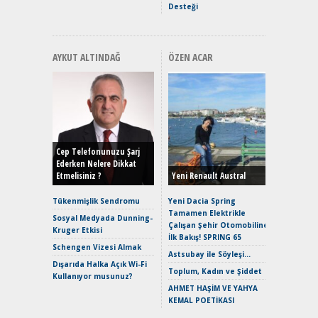
Desteği
AYKUT ALTINDAĞ
ÖZEN ACAR
Alınır M
Durulma
Yönleriy
Hybrid (
Cep Telefonunuzu Şarj
Ederken Nelere Dikkat
Etmelisiniz ?
Yeni Renault Austral
Alpine A2
Çağın Ce
Tükenmişlik Sendromu
Yeni Dacia Spring
Tamamen Elektrikle
EAT8’e V
Sosyal Medyada Dunning-
Çalışan Şehir Otomobiline
Merhaba:
Kruger Etkisi
İlk Bakış! SPRING 65
Mild-Hyb
Schengen Vizesi Almak
Verimli?
Astsubay ile Söyleşi…
Dışarıda Halka Açık Wi-Fi
Crossove
Toplum, Kadın ve Şiddet
Kullanıyor musunuz?
Yaramaz
AHMET HAŞİM VE YAHYA
Puma ST
KEMAL POETİKASI
Yakıyor 