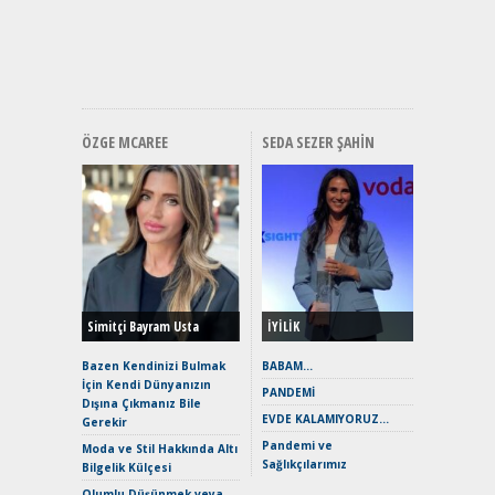
Mercede
ve En Yakı
Premium 
Hızlı Şar
ÖZGE MCAREE
SEDA SEZER ŞAHIN
Alınır M
Durulma
Yönleriy
Hybrid (
Simitçi Bayram Usta
İYİLİK
Alpine A2
Çağın Ce
Bazen Kendinizi Bulmak
BABAM…
İçin Kendi Dünyanızın
EAT8’e V
PANDEMİ
Dışına Çıkmanız Bile
Merhaba:
EVDE KALAMIYORUZ…
Gerekir
Mild-Hyb
Pandemi ve
Verimli?
Moda ve Stil Hakkında Altı
Sağlıkçılarımız
Bilgelik Külçesi
Crossove
Yaramaz
Olumlu Düşünmek veya