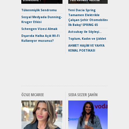
Alpine A2
Çağın Ce
Tükenmişlik Sendromu
Yeni Dacia Spring
Tamamen Elektrikle
EAT8’e V
Sosyal Medyada Dunning-
Çalışan Şehir Otomobiline
Merhaba:
Kruger Etkisi
İlk Bakış! SPRING 65
Mild-Hyb
Schengen Vizesi Almak
Verimli?
Astsubay ile Söyleşi…
Dışarıda Halka Açık Wi-Fi
Crossove
Toplum, Kadın ve Şiddet
Kullanıyor musunuz?
Yaramaz
AHMET HAŞİM VE YAHYA
Puma ST
KEMAL POETİKASI
Yakıyor 
Mercede
ve En Yakı
Premium 
Hızlı Şar
ÖZGE MCAREE
SEDA SEZER ŞAHIN
Alınır M
Durulma
Yönleriy