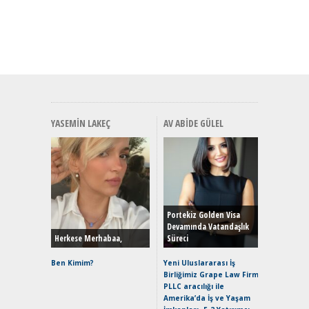
YASEMIN LAKEÇ
AV ABIDE GÜLEL
Alınır M
Durulma
Yönleriy
Hybrid (
Portekiz Golden Visa
Devamında Vatandaşlık
Herkese Merhabaa,
Süreci
Alpine A2
Çağın Ce
Ben Kimim?
Yeni Uluslararası İş
Birliğimiz Grape Law Firm
EAT8’e V
PLLC aracılığı ile
Merhaba:
Amerika’da İş ve Yaşam
Mild-Hyb