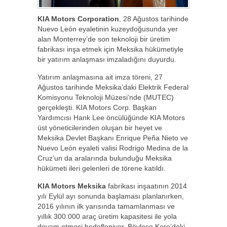
KIA Motors Corporation
, 28 Ağustos tarihinde
Nuevo León eyaletinin kuzeydoğusunda yer
alan Monterrey’de son teknoloji bir üretim
fabrikası inşa etmek için Meksika hükümetiyle
bir yatırım anlaşması imzaladığını duyurdu.
Yatırım anlaşmasına ait imza töreni, 27
Ağustos tarihinde Meksika’daki Elektrik Federal
Komisyonu Teknoloji Müzesi’nde (MUTEC)
gerçekleşti. KIA Motors Corp. Başkan
Yardımcısı Hank Lee öncülüğünde KIA Motors
üst yöneticilerinden oluşan bir heyet ve
Meksika Devlet Başkanı Enrique Peña Nieto ve
Nuevo León eyaleti valisi Rodrigo Medina de la
Cruz’un da aralarında bulunduğu Meksika
hükümeti ileri gelenleri de törene katıldı.
KIA Motors Meksika
fabrikası inşaatının 2014
yılı Eylül ayı sonunda başlaması planlanırken,
2016 yılının ilk yarısında tamamlanması ve
yıllık 300.000 araç üretim kapasitesi ile yola
devam etmesi hedefleniyor. Böylece Kore’deki