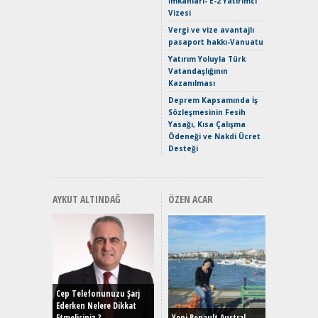
İmkanları- E-2 Yatırımcı
Verimli?
Vizesi
Crossove
Vergi ve vize avantajlı
Yaramaz
pasaport hakkı-Vanuatu
Puma ST
Yakıyor 
Yatırım Yoluyla Türk
Vatandaşlığının
Mercede
Kazanılması
ve En Yakı
Premium 
Deprem Kapsamında İş
Hızlı Şar
Sözleşmesinin Fesih
Yasağı, Kısa Çalışma
Ödeneği ve Nakdi Ücret
Desteği
AYKUT ALTINDAĞ
ÖZEN ACAR
Alınır M
Durulma
Yönleriy
Hybrid (
Cep Telefonunuzu Şarj
Ederken Nelere Dikkat
Etmelisiniz ?
Yeni Renault Austral