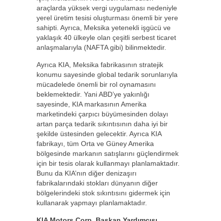
araçlarda yüksek vergi uygulaması nedeniyle
yerel üretim tesisi oluşturması önemli bir yere
sahipti. Ayrıca, Meksika yetenekli işgücü ve
yaklaşık 40 ülkeyle olan çeşitli serbest ticaret
anlaşmalarıyla (NAFTA gibi) bilinmektedir.
Ayrıca KIA, Meksika fabrikasının stratejik
konumu sayesinde global tedarik sorunlarıyla
mücadelede önemli bir rol oynamasını
beklemektedir. Yani ABD’ye yakınlığı
sayesinde, KIA markasının Amerika
marketindeki çarpıcı büyümesinden dolayı
artan parça tedarik sıkıntısının daha iyi bir
şekilde üstesinden gelecektir. Ayrıca KIA
fabrikayı, tüm Orta ve Güney Amerika
bölgesinde markanın satışlarını güçlendirmek
için bir tesis olarak kullanmayı planlamaktadır.
Bunu da KIA’nın diğer denizaşırı
fabrikalarındaki stokları dünyanın diğer
bölgelerindeki stok sıkıntısını gidermek için
kullanarak yapmayı planlamaktadır.
KIA Motors Corp. Başkan Yardımcısı