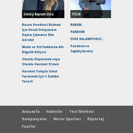
Hybrid (
Simitçi Bayram Usta
İYİLİK
Alpine A2
Çağın Ce
Bazen Kendinizi Bulmak
BABAM…
İçin Kendi Dünyanızın
EAT8’e V
PANDEMİ
Dışına Çıkmanız Bile
Merhaba:
EVDE KALAMIYORUZ…
Gerekir
Mild-Hyb
Pandemi ve
Verimli?
Moda ve Stil Hakkında Altı
Sağlıkçılarımız
Bilgelik Külçesi
Crossove
Yaramaz
Olumlu Düşünmek veya
Puma ST
Olumlu Hareket Etmek
Yakıyor 
Hareket Yoluyla Umut
Mercede
Yaratmak İçin 3 Dakika
ve En Yakı
Yeterli
Premium 
Hızlı Şar
Anasayfa
Haberler
Test Merkezi
Kampanyalar
Motor Sporları
Röportaj
Fuarlar