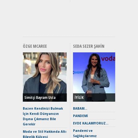
Yakıyor 
Mercede
ve En Yakı
Premium 
Hızlı Şar
ÖZGE MCAREE
SEDA SEZER ŞAHIN
Alınır M
Durulma
Yönleriy
Hybrid (
Simitçi Bayram Usta
İYİLİK
Alpine A2
Çağın Ce
Bazen Kendinizi Bulmak
BABAM…
İçin Kendi Dünyanızın
EAT8’e V
PANDEMİ
Dışına Çıkmanız Bile
Merhaba:
EVDE KALAMIYORUZ…
Gerekir
Mild-Hyb
Pandemi ve
Verimli?
Moda ve Stil Hakkında Altı
Sağlıkçılarımız
Bilgelik Külçesi
Crossove