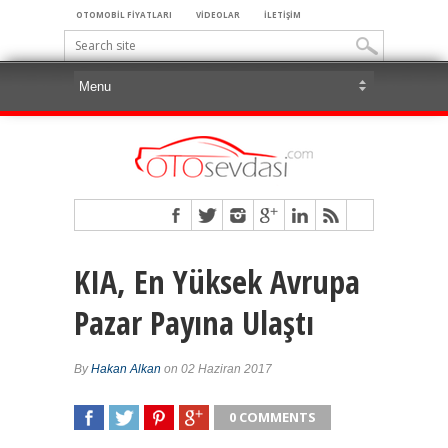
OTOMOBİL FİYATLARI
VİDEOLAR
İLETİŞİM
KIA, En Yüksek Avrupa
Pazar Payına Ulaştı
By
Hakan Alkan
on 02 Haziran 2017
0 COMMENTS
SHARE
TWEET
SHARE
SHARE