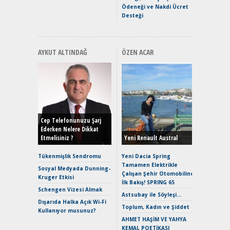
Ödeneği ve Nakdi Ücret
Desteği
AYKUT ALTINDAĞ
ÖZEN ACAR
Alınır M
Durulma
Yönleriy
Hybrid (
Cep Telefonunuzu Şarj
Ederken Nelere Dikkat
Etmelisiniz ?
Yeni Renault Austral
Alpine A2
Çağın Ce
Tükenmişlik Sendromu
Yeni Dacia Spring
Tamamen Elektrikle
EAT8’e V
Sosyal Medyada Dunning-
Çalışan Şehir Otomobiline
Merhaba:
Kruger Etkisi
İlk Bakış! SPRING 65
Mild-Hyb
Schengen Vizesi Almak
Verimli?
Astsubay ile Söyleşi…
Dışarıda Halka Açık Wi-Fi
Crossove
Toplum, Kadın ve Şiddet
Kullanıyor musunuz?
Yaramaz
AHMET HAŞİM VE YAHYA
Puma ST
KEMAL POETİKASI