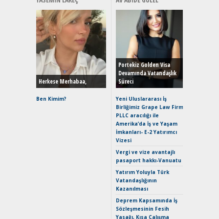
Alınır M
Durulma
Yönleriy
Hybrid (
Portekiz Golden Visa
Devamında Vatandaşlık
Herkese Merhabaa,
Süreci
Alpine A2
Çağın Ce
Ben Kimim?
Yeni Uluslararası İş
Birliğimiz Grape Law Firm
EAT8’e V
PLLC aracılığı ile
Merhaba:
Amerika’da İş ve Yaşam
Mild-Hyb
İmkanları- E-2 Yatırımcı
Verimli?
Vizesi
Crossove
Vergi ve vize avantajlı
Yaramaz
pasaport hakkı-Vanuatu
Puma ST
Yakıyor 
Yatırım Yoluyla Türk
Vatandaşlığının
Mercede
Kazanılması
ve En Yakı
Premium 
Deprem Kapsamında İş
Hızlı Şar
Sözleşmesinin Fesih
Yasağı, Kısa Çalışma