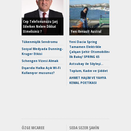
Alınır M
Durulma
Yönleriy
Hybrid (
Cep Telefonunuzu Şarj
Ederken Nelere Dikkat
Etmelisiniz ?
Yeni Renault Austral
Alpine A2
Çağın Ce
Tükenmişlik Sendromu
Yeni Dacia Spring
Tamamen Elektrikle
EAT8’e V
Sosyal Medyada Dunning-
Çalışan Şehir Otomobiline
Merhaba:
Kruger Etkisi
İlk Bakış! SPRING 65
Mild-Hyb
Schengen Vizesi Almak
Verimli?
Astsubay ile Söyleşi…
Dışarıda Halka Açık Wi-Fi
Crossove
Toplum, Kadın ve Şiddet
Kullanıyor musunuz?
Yaramaz
AHMET HAŞİM VE YAHYA
Puma ST
KEMAL POETİKASI
Yakıyor 
Mercede
ve En Yakı
Premium 
Hızlı Şar
ÖZGE MCAREE
SEDA SEZER ŞAHIN