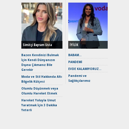
Alınır M
Durulma
Yönleriy
Hybrid (
Simitçi Bayram Usta
İYİLİK
Alpine A2
Çağın Ce
Bazen Kendinizi Bulmak
BABAM…
İçin Kendi Dünyanızın
EAT8’e V
PANDEMİ
Dışına Çıkmanız Bile
Merhaba:
EVDE KALAMIYORUZ…
Gerekir
Mild-Hyb
Pandemi ve
Verimli?
Moda ve Stil Hakkında Altı
Sağlıkçılarımız
Bilgelik Külçesi
Crossove
Yaramaz
Olumlu Düşünmek veya
Puma ST
Olumlu Hareket Etmek
Yakıyor 
Hareket Yoluyla Umut
Mercede
Yaratmak İçin 3 Dakika
ve En Yakı
Yeterli
Premium 
Hızlı Şar