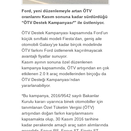
Ford, yeni düzenlemeyle artan ÖTV
oranlarını Kasım sonuna kadar sürdürdüğü
“ÖTV Destek Kampanyası*” ile üstleniyor.
ÖTV Destek Kampanyası kapsamında Ford’un
küçük sınıftaki modeli Fiesta’dan, geniş aile
otomobili Galaxy’ye kadar birçok modelinde
ÖTV farkını Ford üstlenerek kaçırılmayacak
avantajlı fiyatlar sunuyor.
Kasım ayının sonuna özel düzenlenen
kampanya kapsamında, ÖTV artışından en çok
etkilenen 2.0 lt araç modellerinden birçoğu da
ÖTV Desteği Kampanyası’ndan
yararlanabiliyor.
*Bu kampanya, 2016/9542 sayılı Bakanlar
Kurulu kararı uyarınca binek otomobiller için
tanımlanan Özel Tüketim Vergisi (ÖTV)
artışından doğan farkın karşılanmasını
kapsamakta olup, 30 Kasım 2016 tarihine
kadar perakende amaçlı araç satın alımlarında
geçerlidir. Focus RS, Focus ST, Fiesta ST,