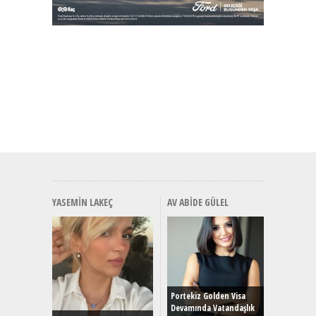
YASEMIN LAKEÇ
AV ABIDE GÜLEL
Alınır M
Durulma
Yönleriy
Hybrid (
Portekiz Golden Visa
Devamında Vatandaşlık