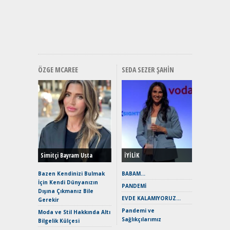
Mercede
ve En Yakı
Premium 
Hızlı Şar
ÖZGE MCAREE
SEDA SEZER ŞAHIN
Alınır M
Durulma
Yönleriy
Hybrid (
Simitçi Bayram Usta
İYİLİK
Alpine A2
Çağın Ce
Bazen Kendinizi Bulmak
BABAM…
İçin Kendi Dünyanızın
EAT8’e V
PANDEMİ
Dışına Çıkmanız Bile
Merhaba:
EVDE KALAMIYORUZ…
Gerekir
Mild-Hyb
Pandemi ve
Verimli?
Moda ve Stil Hakkında Altı
Sağlıkçılarımız
Bilgelik Külçesi
Crossove