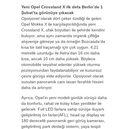
Yeni Opel Crossland X ilk defa Berlin’de 1
Şubat’ta görücüye çıkacak
Opsiyonel olarak dört çeker özelliği ile gelen
Opel Mokka X ile karşılaştırıldığında yeni
Crossland X, ufak boyutları ile şehirde kendini
buluyor, ama aynı zamanda organik çiftliğe
alışverişe gitmeye ya da örneğin Bozcaada’da
kısa bir tatil kaçamağı için çok uygun. 4,21
metrelik uzunluğu ile Astra’dan 16 cm daha
kısa, ancak 10 cm daha yüksek. Böylece
otomobilde seyahat edenler yüksek oturma
pozisyonundan faydalanabiliyor ve kusursuz
çevre görüşü elde ediyorlar. Opsiyonel olarak
sunulan panoramik cam tavan ferahlık hissini
daha da artırıyor.
Ayrıca, Opel’in yeni modeli günlük sürüşü daha
da konforlu, rahat ve kolay kılan yenilikler ile
gelecek. Full LED farlara sahip sürüşe duyarlı
geliştirilmiş ön farlar(AFL), head up display ve
180 derecelik panoramik geri görüş kamerası,
geliştirilmiş park desteği sistemi, yaya tespit