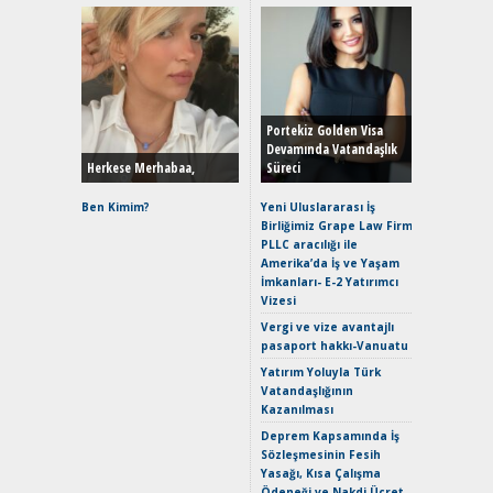
Alınır M
Durulma
Yönleriy
Hybrid (
Portekiz Golden Visa
Devamında Vatandaşlık
Herkese Merhabaa,
Süreci
Alpine A2
Çağın Ce
Ben Kimim?
Yeni Uluslararası İş
Birliğimiz Grape Law Firm
EAT8’e V
PLLC aracılığı ile
Merhaba:
Amerika’da İş ve Yaşam
Mild-Hyb
İmkanları- E-2 Yatırımcı
Verimli?
Vizesi
Crossove
Vergi ve vize avantajlı
Yaramaz
pasaport hakkı-Vanuatu
Puma ST
Yakıyor 
Yatırım Yoluyla Türk
Vatandaşlığının
Mercede
Kazanılması
ve En Yakı
Premium 
Deprem Kapsamında İş
Hızlı Şar
Sözleşmesinin Fesih
Yasağı, Kısa Çalışma
Ödeneği ve Nakdi Ücret