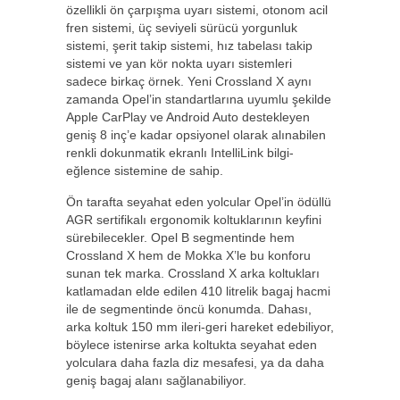
özellikli ön çarpışma uyarı sistemi, otonom acil
fren sistemi, üç seviyeli sürücü yorgunluk
sistemi, şerit takip sistemi, hız tabelası takip
sistemi ve yan kör nokta uyarı sistemleri
sadece birkaç örnek. Yeni Crossland X aynı
zamanda Opel’in standartlarına uyumlu şekilde
Apple CarPlay ve Android Auto destekleyen
geniş 8 inç’e kadar opsiyonel olarak alınabilen
renkli dokunmatik ekranlı IntelliLink bilgi-
eğlence sistemine de sahip.
Ön tarafta seyahat eden yolcular Opel’in ödüllü
AGR sertifikalı ergonomik koltuklarının keyfini
sürebilecekler. Opel B segmentinde hem
Crossland X hem de Mokka X’le bu konforu
sunan tek marka. Crossland X arka koltukları
katlamadan elde edilen 410 litrelik bagaj hacmi
ile de segmentinde öncü konumda. Dahası,
arka koltuk 150 mm ileri-geri hareket edebiliyor,
böylece istenirse arka koltukta seyahat eden
yolculara daha fazla diz mesafesi, ya da daha
geniş bagaj alanı sağlanabiliyor.