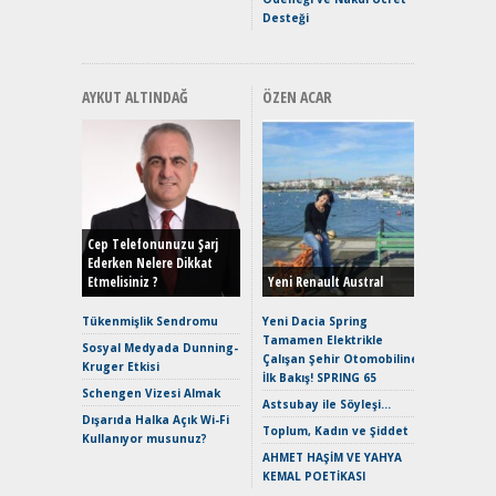
Desteği
AYKUT ALTINDAĞ
ÖZEN ACAR
Alınır M
Durulma
Yönleriy
Hybrid (
Cep Telefonunuzu Şarj
Ederken Nelere Dikkat
Etmelisiniz ?
Yeni Renault Austral
Alpine A2
Çağın Ce
Tükenmişlik Sendromu
Yeni Dacia Spring
Tamamen Elektrikle
EAT8’e V
Sosyal Medyada Dunning-
Çalışan Şehir Otomobiline
Merhaba:
Kruger Etkisi
İlk Bakış! SPRING 65
Mild-Hyb
Schengen Vizesi Almak
Verimli?
Astsubay ile Söyleşi…
Dışarıda Halka Açık Wi-Fi
Crossove
Toplum, Kadın ve Şiddet
Kullanıyor musunuz?
Yaramaz
AHMET HAŞİM VE YAHYA
Puma ST
KEMAL POETİKASI
Yakıyor 