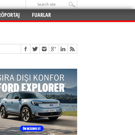
RÖPORTAJ
FUARLAR
Açıldı
!
!