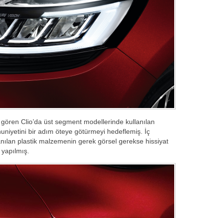
i gören Clio’da üst segment modellerinde kullanılan
niyetini bir adım öteye götürmeyi hedeflemiş. İç
nılan plastik malzemenin gerek görsel gerekse hissiyat
 yapılmış.