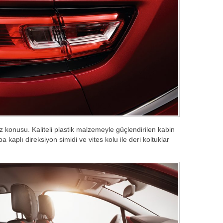
öz konusu. Kaliteli plastik malzemeyle güçlendirilen kabin
kaplı direksiyon simidi ve vites kolu ile deri koltuklar