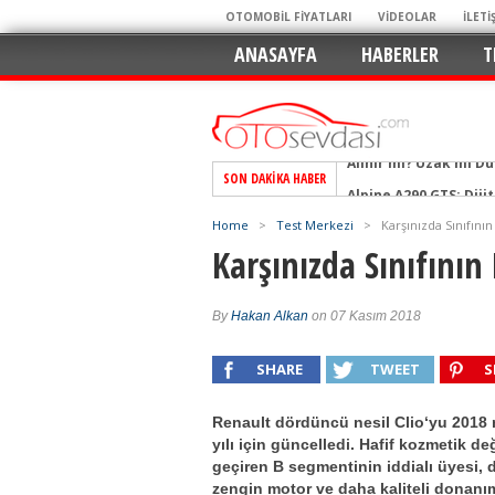
OTOMOBİL FİYATLARI
VİDEOLAR
İLETİ
ANASAYFA
HABERLER
T
SON DAKIKA HABER
Alpine A290 GTS: Diji
EAT8’e Veda, Elektriğ
Home
>
Test Merkezi
>
Karşınızda Sınıfının
Crossover Dünyasını
Karşınızda Sınıfının 
Mercedes-Benz Otomoti
Keskin Hatlar, GR Ru
By
Hakan Alkan
on 07 Kasım 2018
Geleceğin Kompakt El
SHARE
TWEET
S
Pazarın Lideri, Jurini
Hem Şehirli Hem Tasa
Renault dördüncü nesil Clio‘yu 2018
TURKA’nın Dev Ağı İçin
yılı için güncelledi. Hafif kozmetik değ
geçiren B segmentinin iddialı üyesi, 
Alınır mı? Uzak mı D
zengin motor ve daha kaliteli donanı