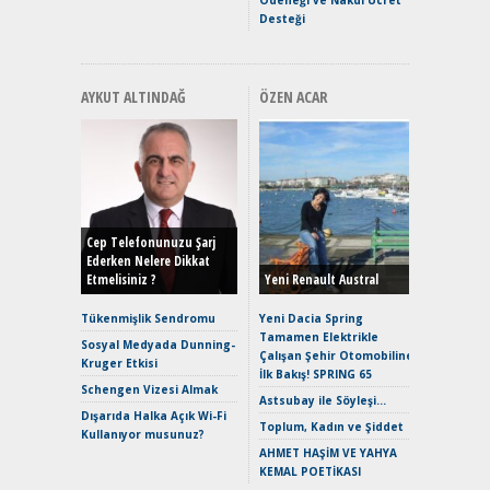
Desteği
AYKUT ALTINDAĞ
ÖZEN ACAR
Alınır M
Durulma
Yönleriy
Hybrid (
Cep Telefonunuzu Şarj
Ederken Nelere Dikkat
Etmelisiniz ?
Yeni Renault Austral
Alpine A2
Çağın Ce
Tükenmişlik Sendromu
Yeni Dacia Spring
Tamamen Elektrikle
EAT8’e V
Sosyal Medyada Dunning-
Çalışan Şehir Otomobiline
Merhaba:
Kruger Etkisi
İlk Bakış! SPRING 65
Mild-Hyb
Schengen Vizesi Almak
Verimli?
Astsubay ile Söyleşi…
Dışarıda Halka Açık Wi-Fi
Crossove
Toplum, Kadın ve Şiddet
Kullanıyor musunuz?
Yaramaz
AHMET HAŞİM VE YAHYA
Puma ST
KEMAL POETİKASI
Yakıyor 