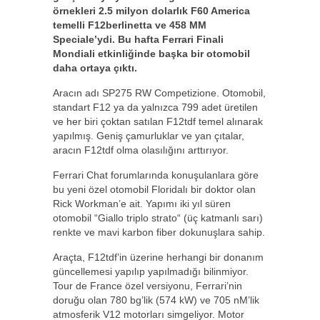
örnekleri 2.5 milyon dolarlık F60 America
temelli F12berlinetta ve 458 MM
Speciale’ydi. Bu hafta Ferrari Finali
Mondiali etkinliğinde başka bir otomobil
daha ortaya çıktı.
Aracın adı SP275 RW Competizione. Otomobil,
standart F12 ya da yalnızca 799 adet üretilen
ve her biri çoktan satılan F12tdf temel alınarak
yapılmış. Geniş çamurluklar ve yan çıtalar,
aracın F12tdf olma olasılığını arttırıyor.
Ferrari Chat forumlarında konuşulanlara göre
bu yeni özel otomobil Floridalı bir doktor olan
Rick Workman’e ait. Yapımı iki yıl süren
otomobil “Giallo triplo strato“ (üç katmanlı sarı)
renkte ve mavi karbon fiber dokunuşlara sahip.
Araçta, F12tdf’in üzerine herhangi bir donanım
güncellemesi yapılıp yapılmadığı bilinmiyor.
Tour de France özel versiyonu, Ferrari’nin
doruğu olan 780 bg’lik (574 kW) ve 705 nM’lik
atmosferik V12 motorları simgeliyor. Motor