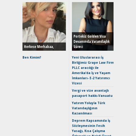
Alınır M
Durulma
Yönleriy
Hybrid (
Portekiz Golden Visa
Devamında Vatandaşlık
Herkese Merhabaa,
Süreci
Alpine A2
Çağın Ce
Ben Kimim?
Yeni Uluslararası İş
Birliğimiz Grape Law Firm
EAT8’e V
PLLC aracılığı ile
Merhaba:
Amerika’da İş ve Yaşam
Mild-Hyb
İmkanları- E-2 Yatırımcı
Verimli?
Vizesi
Crossove
Vergi ve vize avantajlı
Yaramaz
pasaport hakkı-Vanuatu
Puma ST
Yakıyor 
Yatırım Yoluyla Türk
Vatandaşlığının
Mercede
Kazanılması
ve En Yakı
Premium 
Deprem Kapsamında İş
Hızlı Şar
Sözleşmesinin Fesih
Yasağı, Kısa Çalışma
Ödeneği ve Nakdi Ücret