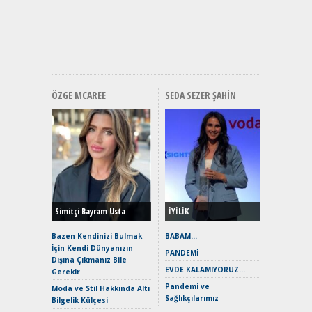
Mercede
ve En Yakı
Premium 
Hızlı Şar
ÖZGE MCAREE
SEDA SEZER ŞAHIN
Alınır M
Durulma
Yönleriy
Hybrid (
Simitçi Bayram Usta
İYİLİK
Alpine A2
Çağın Ce
Bazen Kendinizi Bulmak
BABAM…
İçin Kendi Dünyanızın
EAT8’e V
PANDEMİ
Dışına Çıkmanız Bile
Merhaba:
EVDE KALAMIYORUZ…
Gerekir
Mild-Hyb
Pandemi ve
Verimli?
Moda ve Stil Hakkında Altı
Sağlıkçılarımız
Bilgelik Külçesi
Crossove