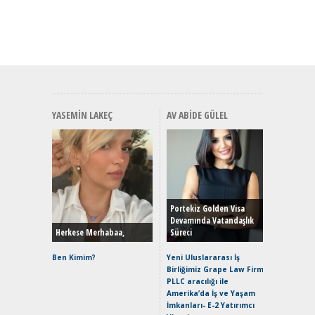
YASEMIN LAKEÇ
AV ABIDE GÜLEL
Alınır M
Durulma
Yönleriy
Hybrid (
Portekiz Golden Visa
Devamında Vatandaşlık
Herkese Merhabaa,
Süreci
Alpine A2
Çağın Ce
Ben Kimim?
Yeni Uluslararası İş
Birliğimiz Grape Law Firm
EAT8’e V
PLLC aracılığı ile
Merhaba:
Amerika’da İş ve Yaşam
Mild-Hyb
İmkanları- E-2 Yatırımcı
Verimli?