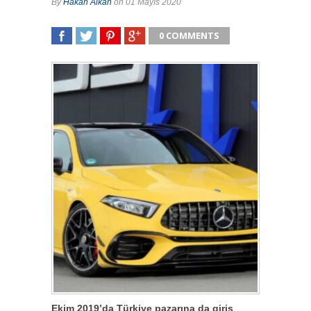
By
Hakan Alkan
on 01 Mayıs 2020
0 COMMENTS
SHARE
TWEET
SHARE
SHARE
Ekim 2019’da Türkiye pazarına da giriş