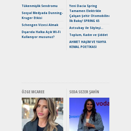
Çağın Ce
Tükenmişlik Sendromu
Yeni Dacia Spring
Tamamen Elektrikle
EAT8’e V
Sosyal Medyada Dunning-
Çalışan Şehir Otomobiline
Merhaba:
Kruger Etkisi
İlk Bakış! SPRING 65
Mild-Hyb
Schengen Vizesi Almak
Verimli?
Astsubay ile Söyleşi…
Dışarıda Halka Açık Wi-Fi
Crossove
Toplum, Kadın ve Şiddet
Kullanıyor musunuz?
Yaramaz
AHMET HAŞİM VE YAHYA
Puma ST
KEMAL POETİKASI
Yakıyor 
Mercede
ve En Yakı
Premium 
Hızlı Şar
ÖZGE MCAREE
SEDA SEZER ŞAHIN
Alınır M
Durulma
Yönleriy
Hybrid (