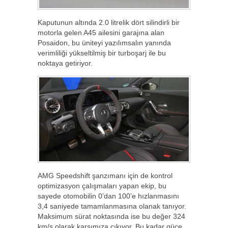
Kaputunun altında 2.0 litrelik dört silindirli bir
motorla gelen A45 ailesini garajına alan
Posaidon, bu üniteyi yazılımsalın yanında
verimliliği yükseltilmiş bir turboşarj ile bu
noktaya getiriyor.
AMG Speedshift şanzımanı için de kontrol
optimizasyon çalışmaları yapan ekip, bu
sayede otomobilin 0’dan 100’e hızlanmasını
3,4 saniyede tamamlanmasına olanak tanıyor.
Maksimum sürat noktasında ise bu değer 324
km/s olarak karşımıza çıkıyor. Bu kadar güce