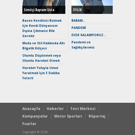
Simitçi Bayram Usta
İYİLİK
Alpine A2
Çağın Ce
Bazen Kendinizi Bulmak
BABAM…
İçin Kendi Dünyanızın
EAT8’e V
PANDEMİ
Dışına Çıkmanız Bile
Merhaba:
EVDE KALAMIYORUZ…
Gerekir
Mild-Hyb
Pandemi ve
Verimli?
Moda ve Stil Hakkında Altı
Sağlıkçılarımız
Bilgelik Külçesi
Crossove
Yaramaz
Olumlu Düşünmek veya
Puma ST
Olumlu Hareket Etmek
Yakıyor 
Hareket Yoluyla Umut
Mercede
Yaratmak İçin 3 Dakika
ve En Yakı
Yeterli
Premium 
Hızlı Şar
Anasayfa
Haberler
Test Merkezi
Kampanyalar
Motor Sporları
Röportaj
Fuarlar
Copyright © 2018