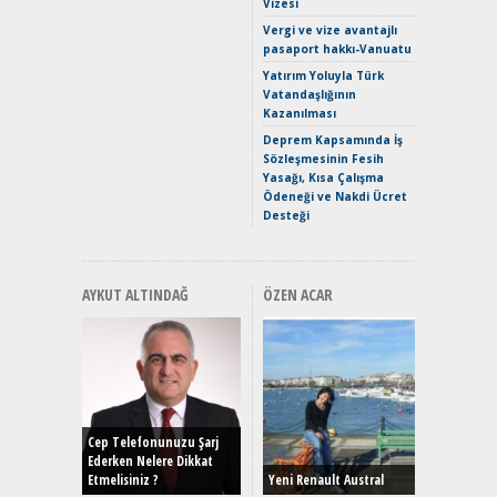
Vizesi
Crossove
Vergi ve vize avantajlı
Yaramaz
pasaport hakkı-Vanuatu
Puma ST
Yakıyor 
Yatırım Yoluyla Türk
Vatandaşlığının
Mercede
Kazanılması
ve En Yakı
Premium 
Deprem Kapsamında İş
Hızlı Şar
Sözleşmesinin Fesih
Yasağı, Kısa Çalışma
Ödeneği ve Nakdi Ücret
Desteği
AYKUT ALTINDAĞ
ÖZEN ACAR
Alınır M
Durulma
Yönleriy
Hybrid (
Cep Telefonunuzu Şarj
Ederken Nelere Dikkat
Etmelisiniz ?
Yeni Renault Austral
Alpine A2