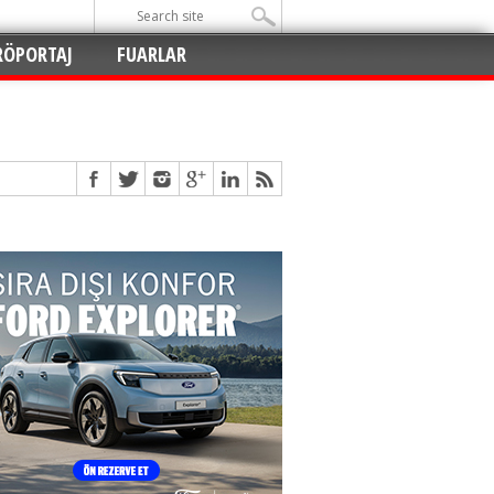
RÖPORTAJ
FUARLAR
Açıldı
!
!