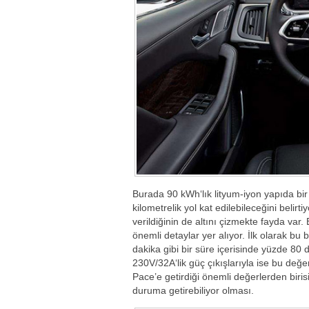
Burada 90 kWh‘lık lityum-iyon yapıda bi
kilometrelik yol kat edilebileceğini belirti
verildiğinin de altını çizmekte fayda va
önemli detaylar yer alıyor. İlk olarak b
dakika gibi bir süre içerisinde yüzde 80 d
230V/32A‘lik güç çıkışlarıyla ise bu değeri
Pace’e getirdiği önemli değerlerden biris
duruma getirebiliyor olması.