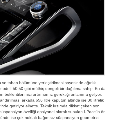
s ve taban bölümüne yerleştirilmesi sayesinde ağırlık
odel, 50:50 gibi müthiş dengeli bir dağılıma sahip. Bu da
n beklentilerimizi artırmamız gerektiği anlamına geliyor.
dırılması arkada 656 litre kaputun altında ise 30 litrelik
rinde getiriyor elbette. Teknik kısımda dikkat çeken son
üspansiyon özelliği opsiyonel olarak sunulan I-Pace’in ön
nde ise çok noktalı bağımsız süspansiyon geometrisi