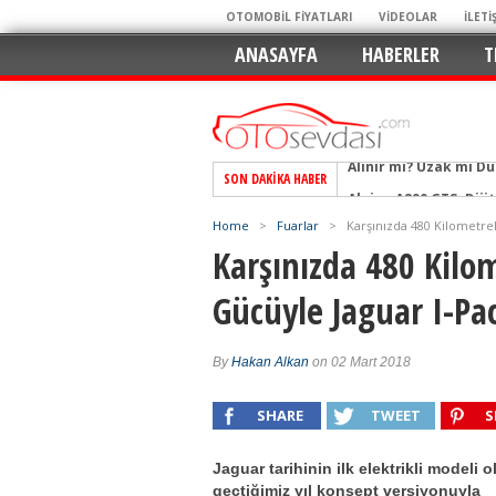
OTOMOBİL FİYATLARI
VİDEOLAR
İLETİ
ANASAYFA
HABERLER
T
SON DAKIKA HABER
Alpine A290 GTS: Diji
EAT8’e Veda, Elektriğ
Home
>
Fuarlar
>
Karşınızda 480 Kilometrel
Crossover Dünyasını
Karşınızda 480 Kilom
Mercedes-Benz Otomoti
Gücüyle Jaguar I-Pac
Keskin Hatlar, GR Ru
Geleceğin Kompakt El
By
Hakan Alkan
on 02 Mart 2018
Pazarın Lideri, Jurini
Hem Şehirli Hem Tasa
SHARE
TWEET
S
TURKA’nın Dev Ağı İçin
Jaguar tarihinin ilk elektrikli modeli o
Alınır mı? Uzak mı D
geçtiğimiz yıl konsept versiyonuyla