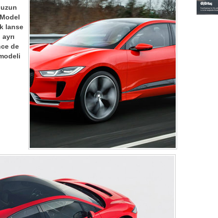
e uzun
 Model
ak lanse
 ayrı
önce de
 modeli