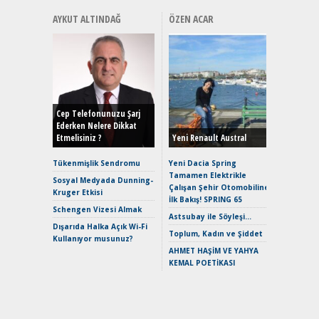
AYKUT ALTINDAĞ
ÖZEN ACAR
Alınır M
Durulma
Yönleriy
Hybrid (
Cep Telefonunuzu Şarj
Ederken Nelere Dikkat
Etmelisiniz ?
Yeni Renault Austral
Alpine A2
Çağın Ce
Tükenmişlik Sendromu
Yeni Dacia Spring
Tamamen Elektrikle
EAT8’e V
Sosyal Medyada Dunning-
Çalışan Şehir Otomobiline
Merhaba:
Kruger Etkisi
İlk Bakış! SPRING 65
Mild-Hyb
Schengen Vizesi Almak
Verimli?
Astsubay ile Söyleşi…
Dışarıda Halka Açık Wi-Fi
Crossove
Toplum, Kadın ve Şiddet
Kullanıyor musunuz?
Yaramaz
AHMET HAŞİM VE YAHYA
Puma ST
KEMAL POETİKASI
Yakıyor 
Mercede
ve En Yakı
Premium 