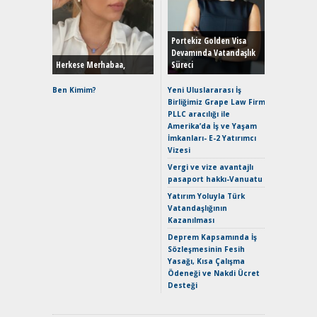
Alınır M
Durulma
Yönleriy
Hybrid (
Portekiz Golden Visa
Devamında Vatandaşlık
Herkese Merhabaa,
Süreci
Alpine A2
Çağın Ce
Ben Kimim?
Yeni Uluslararası İş
Birliğimiz Grape Law Firm
EAT8’e V
PLLC aracılığı ile
Merhaba:
Amerika’da İş ve Yaşam
Mild-Hyb
İmkanları- E-2 Yatırımcı
Verimli?
Vizesi
Crossove
Vergi ve vize avantajlı
Yaramaz
pasaport hakkı-Vanuatu
Puma ST
Yakıyor 
Yatırım Yoluyla Türk
Vatandaşlığının
Mercede
Kazanılması
ve En Yakı
Premium 
Deprem Kapsamında İş
Hızlı Şar
Sözleşmesinin Fesih
Yasağı, Kısa Çalışma
Ödeneği ve Nakdi Ücret
Desteği