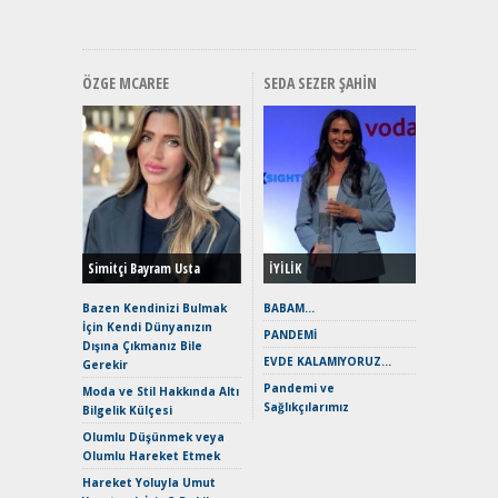
Hızlı Şar
ÖZGE MCAREE
SEDA SEZER ŞAHIN
Alınır M
Durulma
Yönleriy
Hybrid (
Simitçi Bayram Usta
İYİLİK
Alpine A2
Çağın Ce
Bazen Kendinizi Bulmak
BABAM…
İçin Kendi Dünyanızın
EAT8’e V
PANDEMİ
Dışına Çıkmanız Bile
Merhaba:
EVDE KALAMIYORUZ…
Gerekir
Mild-Hyb
Pandemi ve
Verimli?
Moda ve Stil Hakkında Altı
Sağlıkçılarımız
Bilgelik Külçesi
Crossove
Yaramaz
Olumlu Düşünmek veya
Puma ST
Olumlu Hareket Etmek
Yakıyor 
Hareket Yoluyla Umut