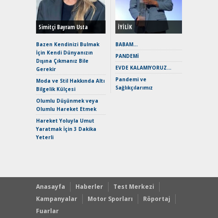
Yönleriy
Hybrid (
Simitçi Bayram Usta
İYİLİK
Alpine A2
Çağın Ce
Bazen Kendinizi Bulmak
BABAM…
İçin Kendi Dünyanızın
EAT8’e V
PANDEMİ
Dışına Çıkmanız Bile
Merhaba:
EVDE KALAMIYORUZ…
Gerekir
Mild-Hyb
Pandemi ve
Verimli?
Moda ve Stil Hakkında Altı
Sağlıkçılarımız
Bilgelik Külçesi
Crossove
Yaramaz
Olumlu Düşünmek veya
Puma ST
Olumlu Hareket Etmek
Yakıyor 
Hareket Yoluyla Umut
Mercede
Yaratmak İçin 3 Dakika
ve En Yakı
Yeterli
Premium 
Hızlı Şar
Anasayfa
Haberler
Test Merkezi
Kampanyalar
Motor Sporları
Röportaj
Fuarlar