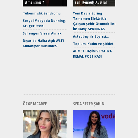
Etmelisiniz ?
Yeni Renault Austral
Alpine A2
Çağın Ce
Tükenmişlik Sendromu
Yeni Dacia Spring
Tamamen Elektrikle
EAT8’e V
Sosyal Medyada Dunning-
Çalışan Şehir Otomobiline
Merhaba:
Kruger Etkisi
İlk Bakış! SPRING 65
Mild-Hyb
Schengen Vizesi Almak
Verimli?
Astsubay ile Söyleşi…
Dışarıda Halka Açık Wi-Fi
Crossove
Toplum, Kadın ve Şiddet
Kullanıyor musunuz?
Yaramaz
AHMET HAŞİM VE YAHYA
Puma ST
KEMAL POETİKASI
Yakıyor 
Mercede
ve En Yakı
Premium 
Hızlı Şar
ÖZGE MCAREE
SEDA SEZER ŞAHIN
Alınır M
Durulma