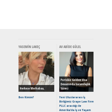
YASEMIN LAKEÇ
AV ABIDE GÜLEL
Alınır M
Durulma
Yönleriy
Hybrid (
Portekiz Golden Visa
Devamında Vatandaşlık
Herkese Merhabaa,
Süreci
Alpine A2
Çağın Ce
Ben Kimim?
Yeni Uluslararası İş
Birliğimiz Grape Law Firm
EAT8’e V
PLLC aracılığı ile
Merhaba:
Amerika’da İş ve Yaşam
Mild-Hyb