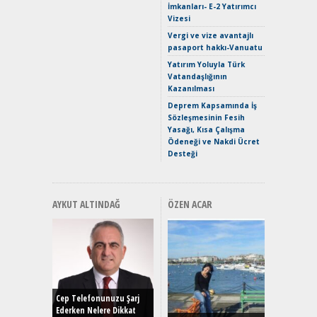
İmkanları- E-2 Yatırımcı
Verimli?
Vizesi
Crossove
Vergi ve vize avantajlı
Yaramaz
pasaport hakkı-Vanuatu
Puma ST
Yakıyor 
Yatırım Yoluyla Türk
Vatandaşlığının
Mercede
Kazanılması
ve En Yakı
Premium 
Deprem Kapsamında İş
Hızlı Şar
Sözleşmesinin Fesih
Yasağı, Kısa Çalışma
Ödeneği ve Nakdi Ücret
Desteği
AYKUT ALTINDAĞ
ÖZEN ACAR
Alınır M
Durulma
Yönleriy
Hybrid (
Cep Telefonunuzu Şarj
Ederken Nelere Dikkat