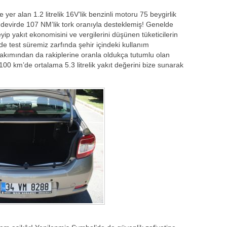
yer alan 1.2 litrelik 16V’lik benzinli motoru 75 beygirlik
evirde 107 NM’lik tork oranıyla desteklemiş! Genelde
p yakıt ekonomisini ve vergilerini düşünen tüketicilerin
mde test süremiz zarfında şehir içindeki kullanım
i bakımından da rakiplerine oranla oldukça tutumlu olan
100 km’de ortalama 5.3 litrelik yakıt değerini bize sunarak