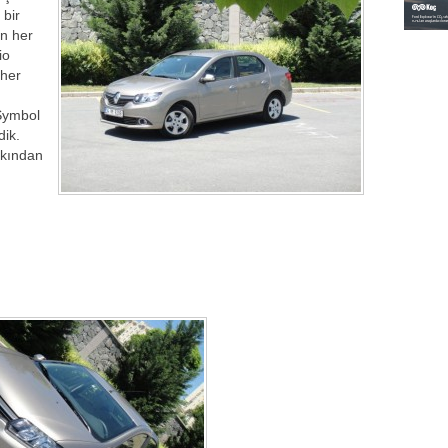
 bir
in her
io
 her
 Symbol
dik.
akından