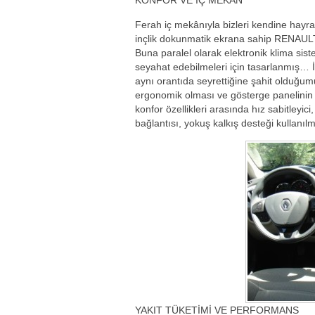
KONFOR VE İÇ MEKÂN
Ferah iç mekânıyla bizleri kendine hay
inçlik dokunmatik ekrana sahip RENAULT
Buna paralel olarak elektronik klima sis
seyahat edebilmeleri için tasarlanmış… İç
aynı orantıda seyrettiğine şahit olduğu
ergonomik olması ve gösterge panelinin 
konfor özellikleri arasında hız sabitleyi
bağlantısı, yokuş kalkış desteği kullanı
YAKIT TÜKETİMİ VE PERFORMANS