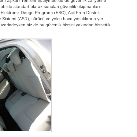
em aşikâr! Yenilenmiş Symbol’de de güvenlik zafiyetine
bilde standart olarak sunulan güvenlik ekipmanları
, Elektronik Denge Programı (ESC), Acil Fren Destek
 Sistemi (ASR), sürücü ve yolcu hava yastıklarına yer
üzerindeyken biz de bu güvenlik hissini yakından hissettik