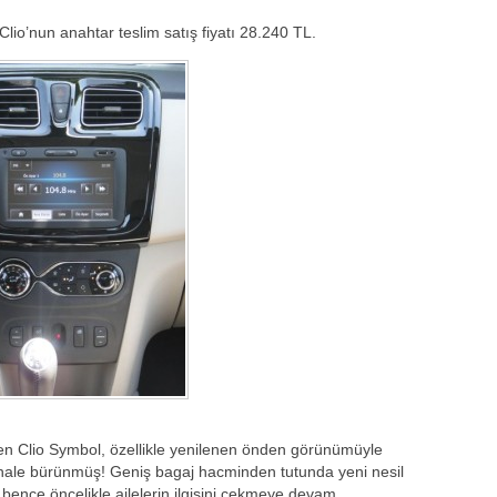
lio’nun anahtar teslim satış fiyatı 28.240 TL.
n Clio Symbol, özellikle yenilenen önden görünümüyle
ir hale bürünmüş! Geniş bagaj hacminden tutunda yeni nesil
ence öncelikle ailelerin ilgisini çekmeye devam