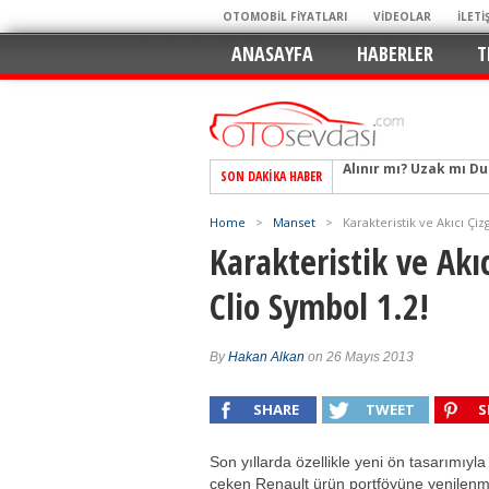
OTOMOBİL FİYATLARI
VİDEOLAR
İLETİ
ANASAYFA
HABERLER
T
SON DAKIKA HABER
Alpine A290 GTS: Diji
EAT8’e Veda, Elektriğ
Home
>
Manset
>
Karakteristik ve Akıcı Çiz
Crossover Dünyasını
Karakteristik ve Akıc
Mercedes-Benz Otomoti
Clio Symbol 1.2!
Keskin Hatlar, GR Ru
Geleceğin Kompakt El
By
Hakan Alkan
on 26 Mayıs 2013
Pazarın Lideri, Jurini
Hem Şehirli Hem Tasa
SHARE
TWEET
S
TURKA’nın Dev Ağı İçin
Son yıllarda özellikle yeni ön tasarımıyla
Alınır mı? Uzak mı D
çeken Renault ürün portföyüne yenilenmi