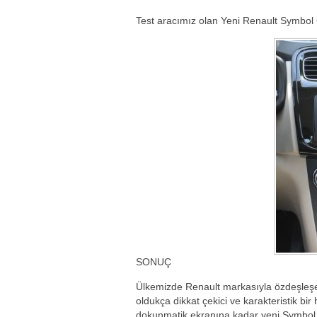
Test aracımız olan Yeni Renault Symbol C
SONUÇ
Ülkemizde Renault markasıyla özdeşleşe
oldukça dikkat çekici ve karakteristik b
dokunmatik ekranına kadar yeni Symbol b