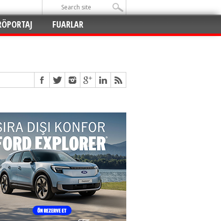
RÖPORTAJ
FUARLAR
Açıldı
!
!