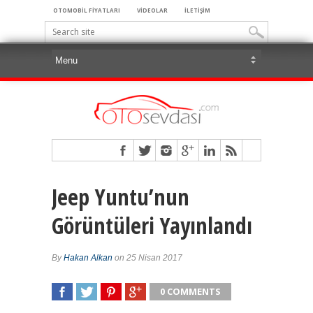
OTOMOBİL FİYATLARI
VİDEOLAR
İLETİŞİM
Jeep Yuntu’nun
Görüntüleri Yayınlandı
By
Hakan Alkan
on 25 Nisan 2017
0 COMMENTS
SHARE
TWEET
SHARE
SHARE