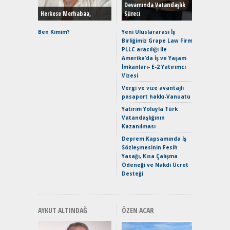
Devamında Vatandaşlık
Herkese Merhabaa,
Süreci
Alpine A2
Çağın Ce
Ben Kimim?
Yeni Uluslararası İş
Birliğimiz Grape Law Firm
EAT8’e V
PLLC aracılığı ile
Merhaba:
Amerika’da İş ve Yaşam
Mild-Hyb
İmkanları- E-2 Yatırımcı
Verimli?
Vizesi
Crossove
Vergi ve vize avantajlı
Yaramaz
pasaport hakkı-Vanuatu
Puma ST
Yakıyor 
Yatırım Yoluyla Türk
Vatandaşlığının
Mercede
Kazanılması
ve En Yakı
Premium 
Deprem Kapsamında İş
Hızlı Şar
Sözleşmesinin Fesih
Yasağı, Kısa Çalışma
Ödeneği ve Nakdi Ücret
Desteği
AYKUT ALTINDAĞ
ÖZEN ACAR