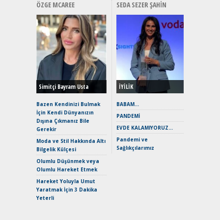
ÖZGE MCAREE
SEDA SEZER ŞAHIN
Alınır M
Durulma
Yönleriy
Hybrid (
Simitçi Bayram Usta
İYİLİK
Alpine A2
Çağın Ce
Bazen Kendinizi Bulmak
BABAM…
İçin Kendi Dünyanızın
EAT8’e V
PANDEMİ
Dışına Çıkmanız Bile
Merhaba:
EVDE KALAMIYORUZ…
Gerekir
Mild-Hyb
Pandemi ve
Verimli?
Moda ve Stil Hakkında Altı
Sağlıkçılarımız
Bilgelik Külçesi
Crossove
Yaramaz
Olumlu Düşünmek veya
Puma ST
Olumlu Hareket Etmek
Yakıyor 
Hareket Yoluyla Umut
Mercede
Yaratmak İçin 3 Dakika
ve En Yakı
Yeterli
Premium 
Hızlı Şar