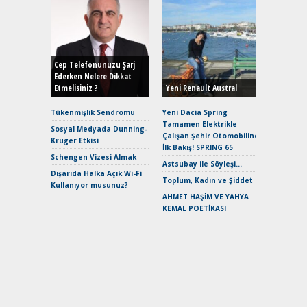
Alınır M
Durulma
Yönleriy
Hybrid (
Cep Telefonunuzu Şarj
Ederken Nelere Dikkat
Etmelisiniz ?
Yeni Renault Austral
Alpine A2
Çağın Ce
Tükenmişlik Sendromu
Yeni Dacia Spring
Tamamen Elektrikle
EAT8’e V
Sosyal Medyada Dunning-
Çalışan Şehir Otomobiline
Merhaba:
Kruger Etkisi
İlk Bakış! SPRING 65
Mild-Hyb
Schengen Vizesi Almak
Verimli?
Astsubay ile Söyleşi…
Dışarıda Halka Açık Wi-Fi
Crossove
Toplum, Kadın ve Şiddet
Kullanıyor musunuz?
Yaramaz
AHMET HAŞİM VE YAHYA
Puma ST
KEMAL POETİKASI
Yakıyor 
Mercede
ve En Yakı
Premium 
Hızlı Şar