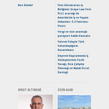
Alpine A2
Çağın Ce
Ben Kimim?
Yeni Uluslararası İş
Birliğimiz Grape Law Firm
EAT8’e V
PLLC aracılığı ile
Merhaba:
Amerika’da İş ve Yaşam
Mild-Hyb
İmkanları- E-2 Yatırımcı
Verimli?
Vizesi
Crossove
Vergi ve vize avantajlı
Yaramaz
pasaport hakkı-Vanuatu
Puma ST
Yakıyor 
Yatırım Yoluyla Türk
Vatandaşlığının
Mercede
Kazanılması
ve En Yakı
Premium 
Deprem Kapsamında İş
Hızlı Şar
Sözleşmesinin Fesih
Yasağı, Kısa Çalışma
Ödeneği ve Nakdi Ücret
Desteği
AYKUT ALTINDAĞ
ÖZEN ACAR
Alınır M