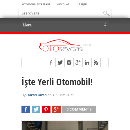
OTOMOBİL FİYATLARI
VİDEOLAR
İLETİŞİM
İşte Yerli Otomobil!
By
Hakan Alkan
on 13 Ekim 2015
0 COMMENTS
SHARE
TWEET
SHARE
SHARE