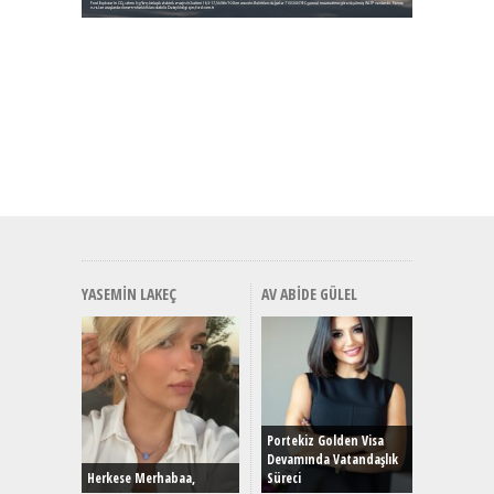
YASEMIN LAKEÇ
AV ABIDE GÜLEL
Alınır M
Durulma
Yönleriy
Hybrid (
Portekiz Golden Visa
Devamında Vatandaşlık
Herkese Merhabaa,
Süreci