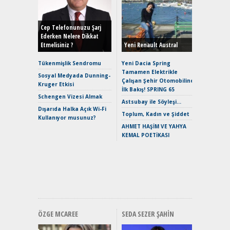
Durulma
Yönleriy
Hybrid (
Cep Telefonunuzu Şarj
Ederken Nelere Dikkat
Etmelisiniz ?
Yeni Renault Austral
Alpine A2
Çağın Ce
Tükenmişlik Sendromu
Yeni Dacia Spring
Tamamen Elektrikle
EAT8’e V
Sosyal Medyada Dunning-
Çalışan Şehir Otomobiline
Merhaba:
Kruger Etkisi
İlk Bakış! SPRING 65
Mild-Hyb
Schengen Vizesi Almak
Verimli?
Astsubay ile Söyleşi…
Dışarıda Halka Açık Wi-Fi
Crossove
Toplum, Kadın ve Şiddet
Kullanıyor musunuz?
Yaramaz
AHMET HAŞİM VE YAHYA
Puma ST
KEMAL POETİKASI
Yakıyor 
Mercede
ve En Yakı
Premium 
Hızlı Şar
ÖZGE MCAREE
SEDA SEZER ŞAHIN