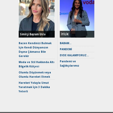
Alınır M
Durulma
Yönleriy
Hybrid (
Simitçi Bayram Usta
İYİLİK
Alpine A2
Çağın Ce
Bazen Kendinizi Bulmak
BABAM…
İçin Kendi Dünyanızın
EAT8’e V
PANDEMİ
Dışına Çıkmanız Bile
Merhaba:
EVDE KALAMIYORUZ…
Gerekir
Mild-Hyb
Pandemi ve
Verimli?
Moda ve Stil Hakkında Altı
Sağlıkçılarımız
Bilgelik Külçesi
Crossove
Yaramaz
Olumlu Düşünmek veya
Puma ST
Olumlu Hareket Etmek
Yakıyor 
Hareket Yoluyla Umut
Mercede
Yaratmak İçin 3 Dakika
ve En Yakı
Yeterli
Premium 
Hızlı Şar