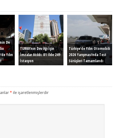
inin De
lio
TURKA’nın Dev Ağı İçin
Türkiye’de Yılın Otomobili
’de Yılın
İmzalar Atıldı: 81 İlde 249
2026 Yarışması’nda Test
!
İstasyon
Sürüşleri Tamamlandı
lanlar
*
ile işaretlenmişlerdir