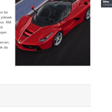
en bir
n yüksek
yor. RM
fı
leşen
errari,
ak da