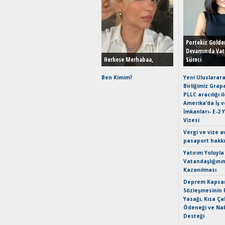
Portekiz Golde
Devamında Vat
Herkese Merhabaa,
Süreci
Ben Kimim?
Yeni Uluslarara
Birliğimiz Grap
PLLC aracılığı i
Amerika’da İş 
İmkanları- E-2 
Vizesi
Vergi ve vize a
pasaport hakk
Yatırım Yoluyla
Vatandaşlığını
Kazanılması
Deprem Kapsam
Sözleşmesinin 
Yasağı, Kısa Ça
Ödeneği ve Nak
Desteği