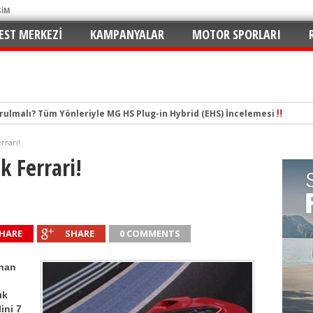
ŞİM
EST MERKEZI
KAMPANYALAR
MOTOR SPORLARI
urulmalı? Tüm Yönleriyle MG HS Plug-in Hybrid (EHS) İncelemesi
tal Çağın Cep Roketi
e Merhaba: C5 Aircross 1.2 Mild-Hybrid ile Ne Kadar Verimli?
rrari!
n Yaramaz Çocuğu: 2026 Puma ST-Line Hem Az Yakıyor Hem Şımartıyor
k Ferrari!
v ve En Yakıt İş Birliği ile Premium Konseptli İlk Hızlı Şarj İstasyonu 
hu ve Maksimum Tasarruf: Toyota C-HR 1.8 Hybrid GR Sport İncelemesi
ektrikli SUV Standartları Yeniden Yazılıyor: Kia EV3 Direksiyonundayız
HARE
SHARE
0 COMMENTS
n de Favorisi: Renault Clio İkinci Kez “Türkiye’de Yılın Otomobili” Seçildi
rruflu: Yeni Peugeot 2008 Hybrid e-DCS6
anan
 İmzalar Atıldı: 81 İlde 249 İstasyon
ık
ini 7