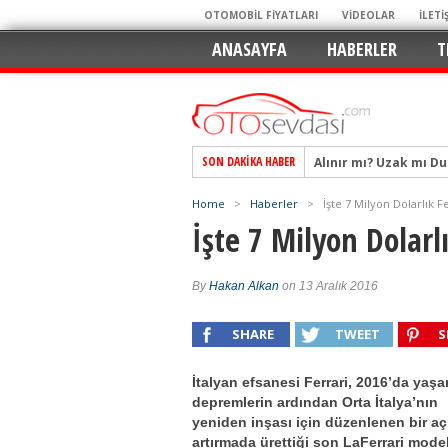
OTOMOBİL FİYATLARI
VİDEOLAR
İLETİ
ANASAYFA
HABERLER
T
Alınır mı? Uzak mı D
SON DAKIKA HABER
Alpine A290 GTS: Diji
EAT8’e Veda, Elektriğ
Home
>
Haberler
>
İşte 7 Milyon Dolarlık Fe
Crossover Dünyasını
İşte 7 Milyon Dolarlı
Mercedes-Benz Otomoti
Keskin Hatlar, GR Ru
By
Hakan Alkan
on 13 Aralık 2016
Geleceğin Kompakt El
SHARE
TWEET
S
Pazarın Lideri, Jurini
Hem Şehirli Hem Tasa
İtalyan efsanesi Ferrari, 2016’da yaş
depremlerin ardından Orta İtalya’nın
TURKA’nın Dev Ağı İçin
yeniden inşası için düzenlenen bir aç
artırmada ürettiği son LaFerrari model