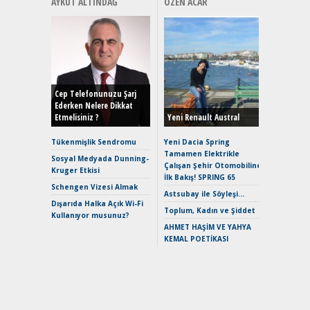
AYKUT ALTINDAĞ
ÖZEN ACAR
Alınır M
Durulma
Yönleriy
Hybrid (
Cep Telefonunuzu Şarj
Ederken Nelere Dikkat
Etmelisiniz ?
Yeni Renault Austral
Alpine A2
Çağın Ce
Tükenmişlik Sendromu
Yeni Dacia Spring
Tamamen Elektrikle
EAT8’e V
Sosyal Medyada Dunning-
Çalışan Şehir Otomobiline
Merhaba:
Kruger Etkisi
İlk Bakış! SPRING 65
Mild-Hyb
Schengen Vizesi Almak
Verimli?
Astsubay ile Söyleşi…
Dışarıda Halka Açık Wi-Fi
Crossove
Toplum, Kadın ve Şiddet
Kullanıyor musunuz?
Yaramaz
AHMET HAŞİM VE YAHYA
Puma ST
KEMAL POETİKASI
Yakıyor 
Mercede
ve En Yakı
Premium 
Hızlı Şar