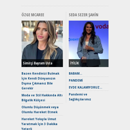
ÖZGE MCAREE
SEDA SEZER ŞAHIN
Alınır M
Durulma
Yönleriy
Hybrid (
Simitçi Bayram Usta
İYİLİK
Alpine A2
Çağın Ce
Bazen Kendinizi Bulmak
BABAM…
İçin Kendi Dünyanızın
EAT8’e V
PANDEMİ
Dışına Çıkmanız Bile
Merhaba:
EVDE KALAMIYORUZ…
Gerekir
Mild-Hyb
Pandemi ve
Verimli?
Moda ve Stil Hakkında Altı
Sağlıkçılarımız
Bilgelik Külçesi
Crossove
Yaramaz
Olumlu Düşünmek veya
Puma ST
Olumlu Hareket Etmek
Yakıyor 
Hareket Yoluyla Umut
Mercede
Yaratmak İçin 3 Dakika
ve En Yakı
Yeterli