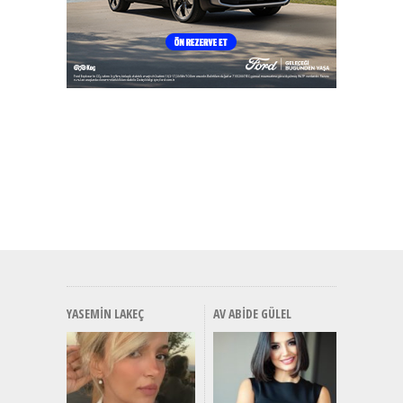
YASEMIN LAKEÇ
AV ABIDE GÜLEL
Alınır M
Durulma