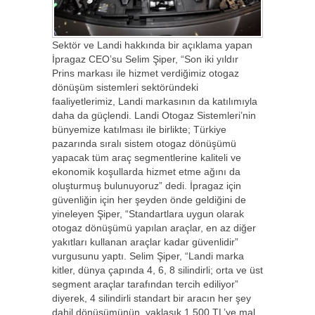
Sektör ve Landi hakkında bir açıklama yapan
İpragaz CEO’su Selim Şiper, “Son iki yıldır
Prins markası ile hizmet verdiğimiz otogaz
dönüşüm sistemleri sektöründeki
faaliyetlerimiz, Landi markasının da katılımıyla
daha da güçlendi. Landi Otogaz Sistemleri’nin
bünyemize katılması ile birlikte; Türkiye
pazarında sıralı sistem otogaz dönüşümü
yapacak tüm araç segmentlerine kaliteli ve
ekonomik koşullarda hizmet etme ağını da
oluşturmuş bulunuyoruz” dedi. İpragaz için
güvenliğin için her şeyden önde geldiğini de
yineleyen Şiper, “Standartlara uygun olarak
otogaz dönüşümü yapılan araçlar, en az diğer
yakıtları kullanan araçlar kadar güvenlidir”
vurgusunu yaptı. Selim Şiper, “Landi marka
kitler, dünya çapında 4, 6, 8 silindirli; orta ve üst
segment araçlar tarafından tercih ediliyor”
diyerek, 4 silindirli standart bir aracın her şey
dahil dönüşümünün, yaklaşık 1.500 TL’ye mal