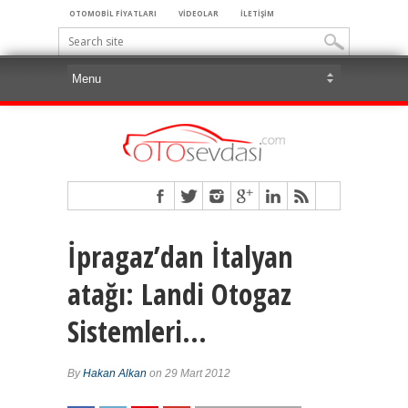
OTOMOBİL FİYATLARI
VİDEOLAR
İLETİŞİM
İpragaz’dan İtalyan
atağı: Landi Otogaz
Sistemleri…
By
Hakan Alkan
on 29 Mart 2012