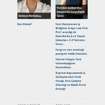
Yönleriy
Hybrid (
Portekiz Golden Visa
Devamında Vatandaşlık
Herkese Merhabaa,
Süreci
Alpine A2
Çağın Ce
Ben Kimim?
Yeni Uluslararası İş
Birliğimiz Grape Law Firm
EAT8’e V
PLLC aracılığı ile
Merhaba:
Amerika’da İş ve Yaşam
Mild-Hyb
İmkanları- E-2 Yatırımcı
Verimli?
Vizesi
Crossove
Vergi ve vize avantajlı
Yaramaz
pasaport hakkı-Vanuatu
Puma ST
Yakıyor 
Yatırım Yoluyla Türk
Vatandaşlığının
Mercede
Kazanılması
ve En Yakı
Premium 
Deprem Kapsamında İş
Hızlı Şar
Sözleşmesinin Fesih
Yasağı, Kısa Çalışma
Ödeneği ve Nakdi Ücret
Desteği