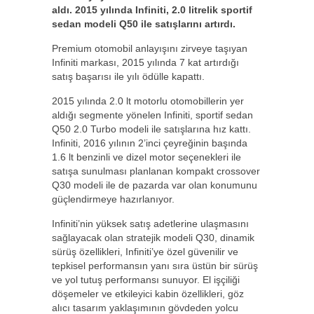
aldı. 2015 yılında Infiniti, 2.0 litrelik sportif
sedan modeli Q50 ile satışlarını artırdı.
Premium otomobil anlayışını zirveye taşıyan
Infiniti markası, 2015 yılında 7 kat artırdığı
satış başarısı ile yılı ödülle kapattı.
2015 yılında 2.0 lt motorlu otomobillerin yer
aldığı segmente yönelen Infiniti, sportif sedan
Q50 2.0 Turbo modeli ile satışlarına hız kattı.
Infiniti, 2016 yılının 2’inci çeyreğinin başında
1.6 lt benzinli ve dizel motor seçenekleri ile
satışa sunulması planlanan kompakt crossover
Q30 modeli ile de pazarda var olan konumunu
güçlendirmeye hazırlanıyor.
Infiniti’nin yüksek satış adetlerine ulaşmasını
sağlayacak olan stratejik modeli Q30, dinamik
sürüş özellikleri, Infiniti’ye özel güvenilir ve
tepkisel performansın yanı sıra üstün bir sürüş
ve yol tutuş performansı sunuyor. El işçiliği
döşemeler ve etkileyici kabin özellikleri, göz
alıcı tasarım yaklaşımının gövdeden yolcu