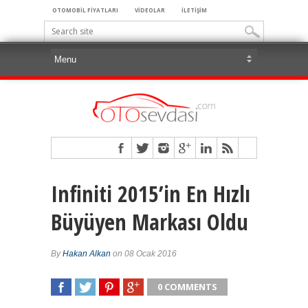
OTOMOBİL FİYATLARI
VİDEOLAR
İLETİŞİM
Infiniti 2015’in En Hızlı
Büyüyen Markası Oldu
By
Hakan Alkan
on 08 Ocak 2016
0 COMMENTS
SHARE
TWEET
SHARE
SHARE