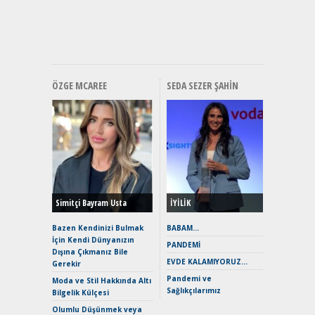
ve En Yakı
Premium 
Hızlı Şar
ÖZGE MCAREE
SEDA SEZER ŞAHIN
Alınır M
Durulma
Yönleriy
Hybrid (
Simitçi Bayram Usta
İYİLİK
Alpine A2
Çağın Ce
Bazen Kendinizi Bulmak
BABAM…
İçin Kendi Dünyanızın
EAT8’e V
PANDEMİ
Dışına Çıkmanız Bile
Merhaba:
EVDE KALAMIYORUZ…
Gerekir
Mild-Hyb
Pandemi ve
Verimli?
Moda ve Stil Hakkında Altı
Sağlıkçılarımız
Bilgelik Külçesi
Crossove
Yaramaz
Olumlu Düşünmek veya