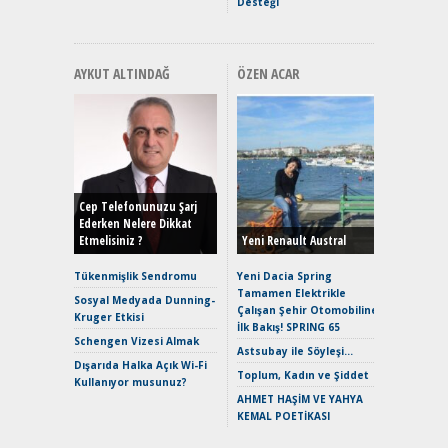
Desteği
AYKUT ALTINDAĞ
ÖZEN ACAR
Alınır M
Durulma
Yönleriy
Hybrid (
Cep Telefonunuzu Şarj
Ederken Nelere Dikkat
Etmelisiniz ?
Yeni Renault Austral
Alpine A2
Çağın Ce
Tükenmişlik Sendromu
Yeni Dacia Spring
Tamamen Elektrikle
EAT8’e V
Sosyal Medyada Dunning-
Çalışan Şehir Otomobiline
Merhaba:
Kruger Etkisi
İlk Bakış! SPRING 65
Mild-Hyb
Schengen Vizesi Almak
Verimli?
Astsubay ile Söyleşi…
Dışarıda Halka Açık Wi-Fi
Crossove
Toplum, Kadın ve Şiddet
Kullanıyor musunuz?
Yaramaz
AHMET HAŞİM VE YAHYA
Puma ST
KEMAL POETİKASI
Yakıyor 
Mercede