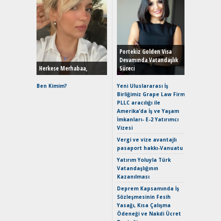
Alınır M
Durulma
Yönleriy
Hybrid (
Portekiz Golden Visa
Devamında Vatandaşlık
Herkese Merhabaa,
Süreci
Alpine A2
Çağın Ce
Ben Kimim?
Yeni Uluslararası İş
Birliğimiz Grape Law Firm
EAT8’e V
PLLC aracılığı ile
Merhaba:
Amerika’da İş ve Yaşam
Mild-Hyb
İmkanları- E-2 Yatırımcı
Verimli?
Vizesi
Crossove
Vergi ve vize avantajlı
Yaramaz
pasaport hakkı-Vanuatu
Puma ST
Yakıyor 
Yatırım Yoluyla Türk
Vatandaşlığının
Mercede
Kazanılması
ve En Yakı
Premium 
Deprem Kapsamında İş
Hızlı Şar
Sözleşmesinin Fesih
Yasağı, Kısa Çalışma
Ödeneği ve Nakdi Ücret