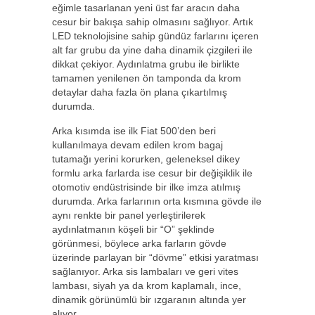
eğimle tasarlanan yeni üst far aracın daha
cesur bir bakışa sahip olmasını sağlıyor. Artık
LED teknolojisine sahip gündüz farlarını içeren
alt far grubu da yine daha dinamik çizgileri ile
dikkat çekiyor. Aydınlatma grubu ile birlikte
tamamen yenilenen ön tamponda da krom
detaylar daha fazla ön plana çıkartılmış
durumda.
Arka kısımda ise ilk Fiat 500’den beri
kullanılmaya devam edilen krom bagaj
tutamağı yerini korurken, geleneksel dikey
formlu arka farlarda ise cesur bir değişiklik ile
otomotiv endüstrisinde bir ilke imza atılmış
durumda. Arka farlarının orta kısmına gövde ile
aynı renkte bir panel yerleştirilerek
aydınlatmanın köşeli bir “O” şeklinde
görünmesi, böylece arka farların gövde
üzerinde parlayan bir “dövme” etkisi yaratması
sağlanıyor. Arka sis lambaları ve geri vites
lambası, siyah ya da krom kaplamalı, ince,
dinamik görünümlü bir ızgaranın altında yer
alıyor.