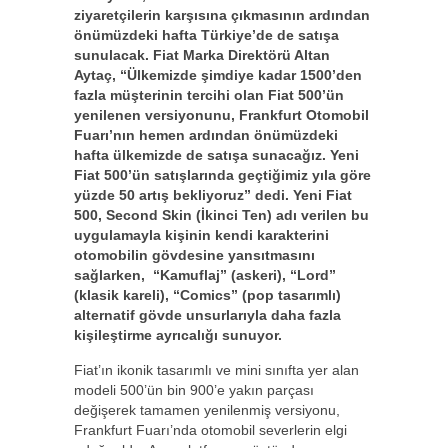
ziyaretçilerin karşısına çıkmasının ardından
önümüzdeki hafta Türkiye’de de satışa
sunulacak. Fiat Marka Direktörü Altan
Aytaç, “Ülkemizde şimdiye kadar 1500’den
fazla müşterinin tercihi olan Fiat 500’ün
yenilenen versiyonunu, Frankfurt Otomobil
Fuarı’nın hemen ardından önümüzdeki
hafta ülkemizde de satışa sunacağız. Yeni
Fiat 500’ün satışlarında geçtiğimiz yıla göre
yüzde 50 artış bekliyoruz” dedi. Yeni Fiat
500, Second Skin (İkinci Ten) adı verilen bu
uygulamayla kişinin kendi karakterini
otomobilin gövdesine yansıtmasını
sağlarken, “Kamuflaj” (askeri), “Lord”
(klasik kareli), “Comics” (pop tasarımlı)
alternatif gövde unsurlarıyla daha fazla
kişileştirme ayrıcalığı sunuyor.
Fiat’ın ikonik tasarımlı ve mini sınıfta yer alan
modeli 500’ün bin 900’e yakın parçası
değişerek tamamen yenilenmiş versiyonu,
Frankfurt Fuarı’nda otomobil severlerin elgi