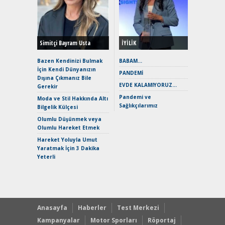
Durulma
Yönleriy
Hybrid (
Simitçi Bayram Usta
İYİLİK
Alpine A2
Çağın Ce
Bazen Kendinizi Bulmak
BABAM…
İçin Kendi Dünyanızın
EAT8’e V
PANDEMİ
Dışına Çıkmanız Bile
Merhaba:
EVDE KALAMIYORUZ…
Gerekir
Mild-Hyb
Pandemi ve
Verimli?
Moda ve Stil Hakkında Altı
Sağlıkçılarımız
Bilgelik Külçesi
Crossove
Yaramaz
Olumlu Düşünmek veya
Puma ST
Olumlu Hareket Etmek
Yakıyor 
Hareket Yoluyla Umut
Mercede
Yaratmak İçin 3 Dakika
ve En Yakı
Yeterli
Premium 
Hızlı Şar
Anasayfa
Haberler
Test Merkezi
Kampanyalar
Motor Sporları
Röportaj