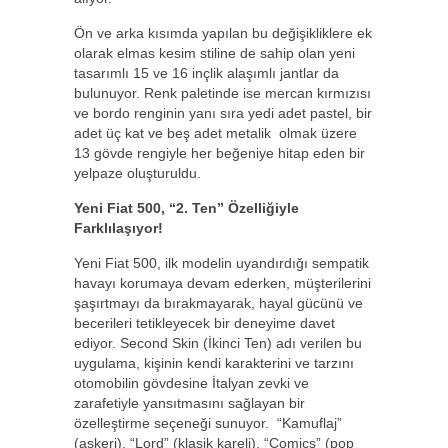
Ön ve arka kısımda yapılan bu değişikliklere ek
olarak elmas kesim stiline de sahip olan yeni
tasarımlı 15 ve 16 inçlik alaşımlı jantlar da
bulunuyor. Renk paletinde ise mercan kırmızısı
ve bordo renginin yanı sıra yedi adet pastel, bir
adet üç kat ve beş adet metalik olmak üzere
13 gövde rengiyle her beğeniye hitap eden bir
yelpaze oluşturuldu.
Yeni Fiat 500, “2. Ten” Özelliğiyle
Farklılaşıyor!
Yeni Fiat 500, ilk modelin uyandırdığı sempatik
havayı korumaya devam ederken, müşterilerini
şaşırtmayı da bırakmayarak, hayal gücünü ve
becerileri tetikleyecek bir deneyime davet
ediyor. Second Skin (İkinci Ten) adı verilen bu
uygulama, kişinin kendi karakterini ve tarzını
otomobilin gövdesine İtalyan zevki ve
zarafetiyle yansıtmasını sağlayan bir
özelleştirme seçeneği sunuyor. “Kamuflaj”
(askeri), “Lord” (klasik kareli), “Comics” (pop