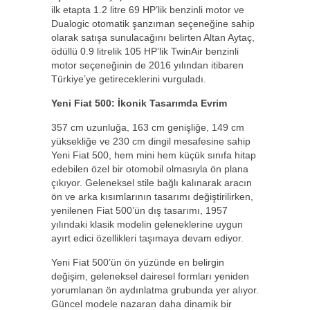
ilk etapta 1.2 litre 69 HP’lik benzinli motor ve
Dualogic otomatik şanzıman seçeneğine sahip
olarak satışa sunulacağını belirten Altan Aytaç,
ödüllü 0.9 litrelik 105 HP’lik TwinAir benzinli
motor seçeneğinin de 2016 yılından itibaren
Türkiye’ye getireceklerini vurguladı.
Yeni Fiat 500: İkonik Tasarımda Evrim
357 cm uzunluğa, 163 cm genişliğe, 149 cm
yüksekliğe ve 230 cm dingil mesafesine sahip
Yeni Fiat 500, hem mini hem küçük sınıfa hitap
edebilen özel bir otomobil olmasıyla ön plana
çıkıyor. Geleneksel stile bağlı kalınarak aracın
ön ve arka kısımlarının tasarımı değiştirilirken,
yenilenen Fiat 500’ün dış tasarımı, 1957
yılındaki klasik modelin geleneklerine uygun
ayırt edici özellikleri taşımaya devam ediyor.
Yeni Fiat 500’ün ön yüzünde en belirgin
değişim, geleneksel dairesel formları yeniden
yorumlanan ön aydınlatma grubunda yer alıyor.
Güncel modele nazaran daha dinamik bir