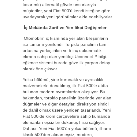
tasarımlı) alternatif gövde unsurlarıyla
müşteriler, yeni Fiat 500’ü kendi isteğine göre
uyarlayarak yeni görünümler elde edebiliyorlar.
İç Mekânda Zarif ve Yenilikçi Değişimler
Otomobilin iç kısmında yer alan bileşenlerin
ise tamamı yenilendi. Torpido panelinin tam
ortasına yerleştirilen ve 5 inç dokunmatik
ekrana sahip olan yenilikçi Uconnect™ bilgi-
eğlence sistemi burada göze ilk çarpan detay
olarak öne çıkıyor.
Yolcu bölümü, yine korunaklı ve ayrıcalıklı
malzemelerle donatılmış, ilk Fiat 500’e atıfta
bulunan modern ayrıntılardan oluşuyor. Bu
bakımdan, torpido panelinin üzerinde yer alan
düğmeler ve diğer detaylar, direksiyon simidi
de dahil olmak üzere yeniden tasarlandı. Yeni
Fiat 500’de krom çerçevelere sahip kumanda
elemanları eşsiz bir dokunuş hissi sağlıyor.
Dahası, Yeni Fiat 500’ün yolcu bölümü, ilhamı
klasik 500’den alınan eşsiz, modern,