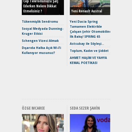
Hybrid (
Cep Telefonunuzu Şarj
Ederken Nelere Dikkat
Etmelisiniz ?
Yeni Renault Austral
Alpine A2
Çağın Ce
Tükenmişlik Sendromu
Yeni Dacia Spring
Tamamen Elektrikle
EAT8’e V
Sosyal Medyada Dunning-
Çalışan Şehir Otomobiline
Merhaba:
Kruger Etkisi
İlk Bakış! SPRING 65
Mild-Hyb
Schengen Vizesi Almak
Verimli?
Astsubay ile Söyleşi…
Dışarıda Halka Açık Wi-Fi
Crossove
Toplum, Kadın ve Şiddet
Kullanıyor musunuz?
Yaramaz
AHMET HAŞİM VE YAHYA
Puma ST
KEMAL POETİKASI
Yakıyor 
Mercede
ve En Yakı
Premium 
Hızlı Şar
ÖZGE MCAREE
SEDA SEZER ŞAHIN
Alınır M