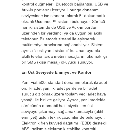
kontrol düğmeleri, Bluetooth bağlantısı, USB ve
Aux-in portlarını içeriyor. Lounge donanım
seviyesinde ise standart olarak 5’’ dokunmatik
ekranlı Uconnect™ sistemi bulunuyor. Sürücü
her iki sistemde de USB ve Aux-in portları
üzerinden bir yardımcı ya da uygun bir akıllı
telefonun Bluetooth sistemi ile eşleşerek
multimedya araçlarına bağlanabiliyor. Sistem
ayrıca “sesli yanıt sistemi” kullanan uyumlu
akıllı telefonlarda metin mesajlarını okumak için
bir SMS (kısa mesaj) okuyucu sunuyor.
En Üst Seviyede Emniyet ve Konfor
Yeni Fiat 500, standart donanım olarak iki adet
ön, iki adet yan, iki adet perde ve bir adet
sürücü diz olmak üzere toplam yedi adet hava
yastığı ile birlikte geliyor. Ayrıca, yeni modelde
sürücünün otomobil hakimiyetini en üst
seviyeye çıkarmayı sağlamak amacıyla (aktif
emniyet) üstün teknik çözümler de bulunuyor.
Elektronik fren kuvveti dağıtımı (EBD) destekli
ABS, gelişmiş elektronik stabilite kontrolü