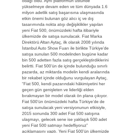
odağı oldu. Aynı platformun üstünde
yükselmeye devam eden ve tüm dünyada 1.6
milyon adetlik satış başarısına ulaşmasında
etkin önemi bulunan göz alıcı iç ve dış
tasarımında nokta atışı değişiklikler yapılan
yeni Fiat 500, önümüzdeki hafta itibariyle
ülkemizde de satışa sunulacak. Fiat Marka
Direktörü Altan Aytaç, ilk olarak 2008 yılında
İstanbul Auto Show Fuarı ile birlikte Türkiye’de
satışa sunulan 500 modelinden bugüne kadar
bin 500 adetten fazla satış gerçekleştirdiklerini
belirtti. Fiat 500’ün de içinde bulunduğu sınırlı
pazarda, az miktarda modelin kendi aralarında
bir rekabet içinde olduğunu vurgulayan Aytaç,
“Fiat 500, kendi pazarındaki hâkimiyetini her
geçen gün genişleten ve liderliği elden
bırakmayan bir model olarak ön plana çıkıyor.
Fiat 500’ün önümüzdeki hafta Türkiye’de de
satışa sunulacak yeni versiyonunun etkisiyle,
2015 sonunda 300 adet Fiat 500 satışına
ulaşmayı, gelecek sene ise yaklaşık 500 adet
yeni Fiat 500 satmayı hedefliyoruz”
açıklamasını yaptı. Yeni Fiat 500’ün ülkemizde