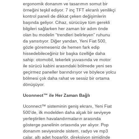
ergonomik donanım ve tasarımın somut bir
örneğini teşkil ediyor. 7 inç TFT ekranlı yenilikçi
kontrol paneli de dikkat çeken değişimlerin
başında geliyor. Cihaz, sürücüye tüm gerekli
bilgileri sağlarken her zaman bir adım önde
olan bu modelin “trendleri belirleyen” ruhunu
da yansıtıyor. Diğer yandan, Yeni Fiat 500,
gözle göremeseniz de hemen fark edip
hissedebileceğiniz bir başka özelliğe daha
sahip: otomobil, tekerlek yuvasında ve motor
ile sürücü kabini arasındaki bölmede yeni ses
geçirmez paneller barındırıyor ve böylece yolcu
bölmesi çok daha rahat ve sessiz bir ortama
dönüşüyor.
Uconnect™ ile Her Zaman Bağlı
Uconnect™ sisteminin geniş ekranı, Yeni Fiat
500’de, ilk modelden daha alçak bir seviyeye
yerleştirilen havalandırmaların arasında
gösterge panelinin ortasında yer alıyor. Pop
donanım seviyesinde sistem, radyo ve mp3
çalar, altı adet hoparlör, direksiyon simidinde