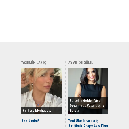
YASEMIN LAKEÇ
AV ABIDE GÜLEL
Alınır M
Durulma
Yönleriy
Hybrid (
Portekiz Golden Visa
Devamında Vatandaşlık
Herkese Merhabaa,
Süreci
Alpine A2
Çağın Ce
Ben Kimim?
Yeni Uluslararası İş
Birliğimiz Grape Law Firm
EAT8’e V