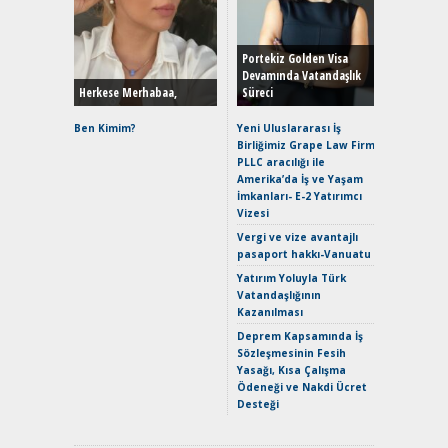
Alınır M
Durulma
Yönleriy
Hybrid (
Portekiz Golden Visa
Devamında Vatandaşlık
Herkese Merhabaa,
Süreci
Alpine A2
Çağın Ce
Ben Kimim?
Yeni Uluslararası İş
Birliğimiz Grape Law Firm
EAT8’e V
PLLC aracılığı ile
Merhaba:
Amerika’da İş ve Yaşam
Mild-Hyb
İmkanları- E-2 Yatırımcı
Verimli?
Vizesi
Crossove
Vergi ve vize avantajlı
Yaramaz
pasaport hakkı-Vanuatu
Puma ST
Yakıyor 
Yatırım Yoluyla Türk
Vatandaşlığının
Mercede
Kazanılması
ve En Yakı
Premium 
Deprem Kapsamında İş
Hızlı Şar
Sözleşmesinin Fesih
Yasağı, Kısa Çalışma
Ödeneği ve Nakdi Ücret
Desteği