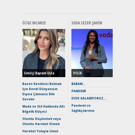
Hızlı Şar
ÖZGE MCAREE
SEDA SEZER ŞAHIN
Alınır M
Durulma
Yönleriy
Hybrid (
Simitçi Bayram Usta
İYİLİK
Alpine A2
Çağın Ce
Bazen Kendinizi Bulmak
BABAM…
İçin Kendi Dünyanızın
EAT8’e V
PANDEMİ
Dışına Çıkmanız Bile
Merhaba:
EVDE KALAMIYORUZ…
Gerekir
Mild-Hyb
Pandemi ve
Verimli?
Moda ve Stil Hakkında Altı
Sağlıkçılarımız
Bilgelik Külçesi
Crossove
Yaramaz
Olumlu Düşünmek veya
Puma ST
Olumlu Hareket Etmek
Yakıyor 
Hareket Yoluyla Umut