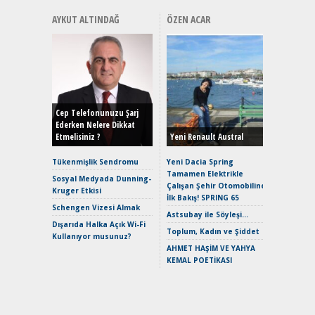
AYKUT ALTINDAĞ
ÖZEN ACAR
Alınır M
Durulma
Yönleriy
Hybrid (
Cep Telefonunuzu Şarj
Ederken Nelere Dikkat
Etmelisiniz ?
Yeni Renault Austral
Alpine A2
Çağın Ce
Tükenmişlik Sendromu
Yeni Dacia Spring
Tamamen Elektrikle
EAT8’e V
Sosyal Medyada Dunning-
Çalışan Şehir Otomobiline
Merhaba:
Kruger Etkisi
İlk Bakış! SPRING 65
Mild-Hyb
Schengen Vizesi Almak
Verimli?
Astsubay ile Söyleşi…
Dışarıda Halka Açık Wi-Fi
Crossove
Toplum, Kadın ve Şiddet
Kullanıyor musunuz?
Yaramaz
AHMET HAŞİM VE YAHYA
Puma ST
KEMAL POETİKASI
Yakıyor 
Mercede
ve En Yakı
Premium 