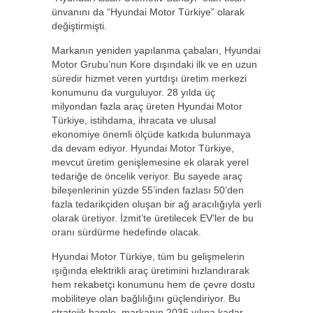
ünvanını da “Hyundai Motor Türkiye” olarak
değiştirmişti.
Markanın yeniden yapılanma çabaları, Hyundai
Motor Grubu’nun Kore dışındaki ilk ve en uzun
süredir hizmet veren yurtdışı üretim merkezi
konumunu da vurguluyor. 28 yılda üç
milyondan fazla araç üreten Hyundai Motor
Türkiye, istihdama, ihracata ve ulusal
ekonomiye önemli ölçüde katkıda bulunmaya
da devam ediyor. Hyundai Motor Türkiye,
mevcut üretim genişlemesine ek olarak yerel
tedariğe de öncelik veriyor. Bu sayede araç
bileşenlerinin yüzde 55’inden fazlası 50’den
fazla tedarikçiden oluşan bir ağ aracılığıyla yerli
olarak üretiyor. İzmit’te üretilecek EV’ler de bu
oranı sürdürme hedefinde olacak.
Hyundai Motor Türkiye, tüm bu gelişmelerin
ışığında elektrikli araç üretimini hızlandırarak
hem rekabetçi konumunu hem de çevre dostu
mobiliteye olan bağlılığını güçlendiriyor. Bu
stratejik hamle, markanın 2035 yılına kadar