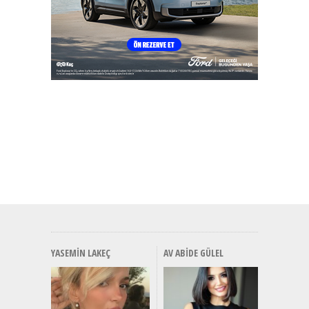
YASEMIN LAKEÇ
AV ABIDE GÜLEL
Alınır M