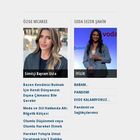
ÖZGE MCAREE
SEDA SEZER ŞAHIN
Alınır M
Durulma
Yönleriy
Hybrid (
Simitçi Bayram Usta
İYİLİK
Alpine A2
Çağın Ce
Bazen Kendinizi Bulmak
BABAM…
İçin Kendi Dünyanızın
EAT8’e V
PANDEMİ
Dışına Çıkmanız Bile
Merhaba:
EVDE KALAMIYORUZ…
Gerekir
Mild-Hyb
Pandemi ve
Verimli?
Moda ve Stil Hakkında Altı
Sağlıkçılarımız
Bilgelik Külçesi
Crossove
Yaramaz
Olumlu Düşünmek veya
Puma ST
Olumlu Hareket Etmek
Yakıyor 
Hareket Yoluyla Umut
Mercede
Yaratmak İçin 3 Dakika