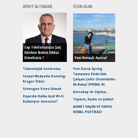
AYKUT ALTINDAĞ
ÖZEN ACAR
Alınır M
Durulma
Yönleriy
Hybrid (
Cep Telefonunuzu Şarj
Ederken Nelere Dikkat
Etmelisiniz ?
Yeni Renault Austral
Alpine A2
Çağın Ce
Tükenmişlik Sendromu
Yeni Dacia Spring
Tamamen Elektrikle
EAT8’e V
Sosyal Medyada Dunning-
Çalışan Şehir Otomobiline
Merhaba:
Kruger Etkisi
İlk Bakış! SPRING 65
Mild-Hyb
Schengen Vizesi Almak
Verimli?
Astsubay ile Söyleşi…
Dışarıda Halka Açık Wi-Fi
Crossove
Toplum, Kadın ve Şiddet
Kullanıyor musunuz?
Yaramaz
AHMET HAŞİM VE YAHYA
Puma ST
KEMAL POETİKASI
Yakıyor 
Mercede
ve En Yakı
Premium 
Hızlı Şar