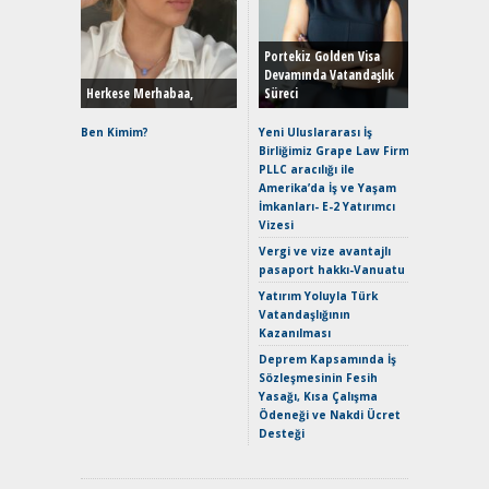
Durulma
Yönleriy
Hybrid (
Portekiz Golden Visa
Devamında Vatandaşlık
Herkese Merhabaa,
Süreci
Alpine A2
Çağın Ce
Ben Kimim?
Yeni Uluslararası İş
Birliğimiz Grape Law Firm
EAT8’e V
PLLC aracılığı ile
Merhaba:
Amerika’da İş ve Yaşam
Mild-Hyb
İmkanları- E-2 Yatırımcı
Verimli?
Vizesi
Crossove
Vergi ve vize avantajlı
Yaramaz
pasaport hakkı-Vanuatu
Puma ST
Yakıyor 
Yatırım Yoluyla Türk
Vatandaşlığının
Mercede
Kazanılması
ve En Yakı
Premium 
Deprem Kapsamında İş
Hızlı Şar
Sözleşmesinin Fesih
Yasağı, Kısa Çalışma
Ödeneği ve Nakdi Ücret
Desteği