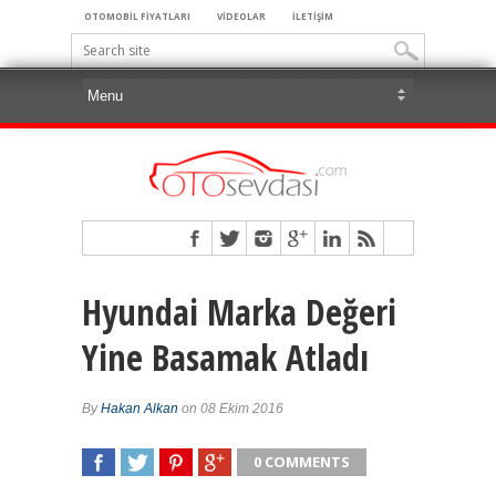
OTOMOBİL FİYATLARI
VİDEOLAR
İLETİŞİM
Hyundai Marka Değeri
Yine Basamak Atladı
By
Hakan Alkan
on 08 Ekim 2016
0 COMMENTS
SHARE
TWEET
SHARE
SHARE