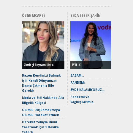
ÖZGE MCAREE
SEDA SEZER ŞAHIN
Alınır M
Durulma
Yönleriy
Hybrid (
Simitçi Bayram Usta
İYİLİK
Alpine A2
Çağın Ce
Bazen Kendinizi Bulmak
BABAM…
İçin Kendi Dünyanızın
EAT8’e V
PANDEMİ
Dışına Çıkmanız Bile
Merhaba:
EVDE KALAMIYORUZ…
Gerekir
Mild-Hyb
Pandemi ve
Verimli?
Moda ve Stil Hakkında Altı
Sağlıkçılarımız
Bilgelik Külçesi
Crossove
Yaramaz
Olumlu Düşünmek veya
Puma ST
Olumlu Hareket Etmek
Yakıyor 
Hareket Yoluyla Umut
Mercede
Yaratmak İçin 3 Dakika
ve En Yakı
Yeterli