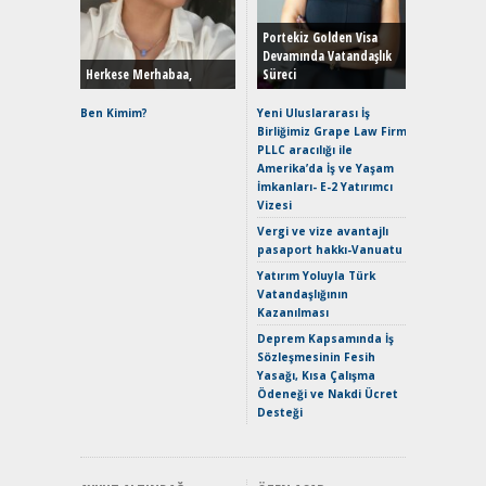
Yönleriy
Hybrid (
Portekiz Golden Visa
Devamında Vatandaşlık
Herkese Merhabaa,
Süreci
Alpine A2
Çağın Ce
Ben Kimim?
Yeni Uluslararası İş
Birliğimiz Grape Law Firm
EAT8’e V
PLLC aracılığı ile
Merhaba:
Amerika’da İş ve Yaşam
Mild-Hyb
İmkanları- E-2 Yatırımcı
Verimli?
Vizesi
Crossove
Vergi ve vize avantajlı
Yaramaz
pasaport hakkı-Vanuatu
Puma ST
Yakıyor 
Yatırım Yoluyla Türk
Vatandaşlığının
Mercede
Kazanılması
ve En Yakı
Premium 
Deprem Kapsamında İş
Hızlı Şar
Sözleşmesinin Fesih
Yasağı, Kısa Çalışma
Ödeneği ve Nakdi Ücret
Desteği