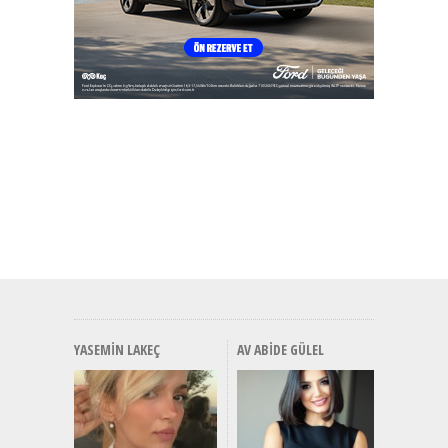
YASEMIN LAKEÇ
AV ABIDE GÜLEL
Alınır M
Durulma