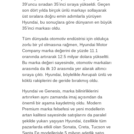
39’uncu sıradan 35’inci sıraya yükseldi. Geçen
son dört yılda birçok ünlü markayı sollayarak
üst sıralara doğru emin adımlarla yürüyen
Hyundai, bu sonuçlara göre dünyanın en büyük
35’inci markası oldu.
Tüm dünyada otomotiv endüstrisi için oldukça
zorlu bir yıl olmasına rağmen, Hyundai Motor
Company marka değerini de yüzde 11.1
oranında artırarak 12.5 milyar dolara yükseltti.
Bu marka değeri sayesinde, otomotiv markaları
arasında da ilk 10 arasında yer alarak altıncı
sıraya çıktı. Hyundai, böylelikle Avrupalı ünlü ve
köklü rakiplerini de geride bırakmış oldu.
Hyundai ve Genesis, marka bilinirliklerini
artırırken aynı zamanda imaj açısından da
önemli bir aşama kaydetmiş oldu. Modern
Premium marka felsefesi ve yeni modellerin
artan kalitesi sayesinde satışlarını da paralel
şekilde yukarı yaşıyan Hyundai, özellikle tüm
pazarlarda etkili olan Sonata, Creta, Tucson ve
Santa Fe modelleriyle 5 milyon adetlik satış