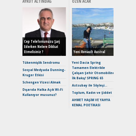
AYKUT ALTINDAĞ
ÖZEN ACAR
Alınır M
Durulma
Yönleriy
Hybrid (
Cep Telefonunuzu Şarj
Ederken Nelere Dikkat
Etmelisiniz ?
Yeni Renault Austral
Alpine A2
Çağın Ce
Tükenmişlik Sendromu
Yeni Dacia Spring
Tamamen Elektrikle
EAT8’e V
Sosyal Medyada Dunning-
Çalışan Şehir Otomobiline
Merhaba:
Kruger Etkisi
İlk Bakış! SPRING 65
Mild-Hyb
Schengen Vizesi Almak
Verimli?
Astsubay ile Söyleşi…
Dışarıda Halka Açık Wi-Fi
Crossove
Toplum, Kadın ve Şiddet
Kullanıyor musunuz?
Yaramaz
AHMET HAŞİM VE YAHYA
Puma ST
KEMAL POETİKASI
Yakıyor 
Mercede
ve En Yakı
Premium 
Hızlı Şar