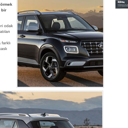
 görmek
 bir
ri odak
atılan
farklı
kaslı