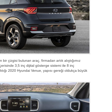
bir çizgisi bulunan araç, firmadan artık alıştığımız
çerisinde 3,5 inç dijital gösterge sistemi ile 8 inç
ktığı 2020 Hyundai Venue, yapısı gereği oldukça büyük