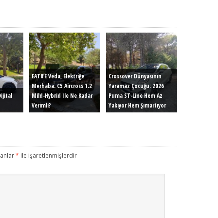
EAT8’e Veda, Elektriğe
Crossover Dünyasının
Merhaba: C5 Aircross 1.2
Yaramaz Çocuğu: 2026
ijital
Mild-Hybrid Ile Ne Kadar
Puma ST-Line Hem Az
Verimli?
Yakıyor Hem Şımartıyor
lanlar
*
ile işaretlenmişlerdir