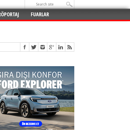
RÖPORTAJ
FUARLAR
Açıldı
!
!