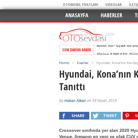
OTOMOBİL FİYATLARI
VİDEOLAR
İLETİ
ANASAYFA
HABERLER
T
SON DAKIKA HABER
Alpine A290 GTS: Diji
EAT8’e Veda, Elektriğ
Home
>
Fuarlar
>
Hyundai, Kona’nın Kardeş
Crossover Dünyasını
Hyundai, Kona’nın 
Mercedes-Benz Otomoti
Tanıttı
Keskin Hatlar, GR Ru
Geleceğin Kompakt El
By
Hakan Alkan
on 18 Nisan 2019
Pazarın Lideri, Jurini
Hem Şehirli Hem Tasa
SHARE
TWEET
S
TURKA’nın Dev Ağı İçin
Crossover sınıfında yer alan 2020 Hy
Alınır mı? Uzak mı D
Venue, firmanın en yeni ve ufak CUV 