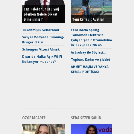
Yönleriy
Hybrid (
Cep Telefonunuzu Şarj
Ederken Nelere Dikkat
Etmelisiniz ?
Yeni Renault Austral
Alpine A2
Çağın Ce
Tükenmişlik Sendromu
Yeni Dacia Spring
Tamamen Elektrikle
EAT8’e V
Sosyal Medyada Dunning-
Çalışan Şehir Otomobiline
Merhaba:
Kruger Etkisi
İlk Bakış! SPRING 65
Mild-Hyb
Schengen Vizesi Almak
Verimli?
Astsubay ile Söyleşi…
Dışarıda Halka Açık Wi-Fi
Crossove
Toplum, Kadın ve Şiddet
Kullanıyor musunuz?
Yaramaz
AHMET HAŞİM VE YAHYA
Puma ST
KEMAL POETİKASI
Yakıyor 
Mercede
ve En Yakı
Premium 
Hızlı Şar
ÖZGE MCAREE
SEDA SEZER ŞAHIN