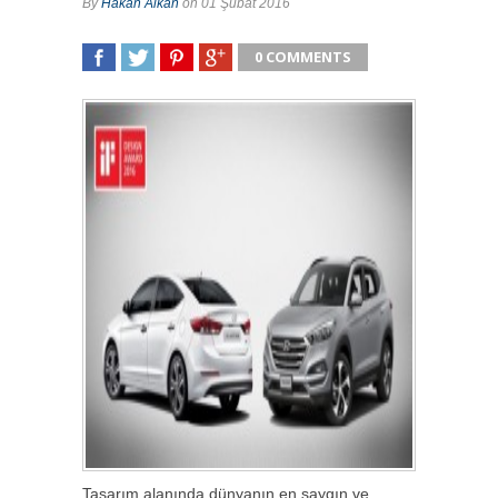
By
Hakan Alkan
on 01 Şubat 2016
0 COMMENTS
SHARE
TWEET
SHARE
SHARE
Tasarım alanında dünyanın en saygın ve