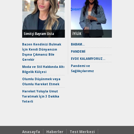
Alınır M
Durulma
Yönleriy
Hybrid (
Simitçi Bayram Usta
İYİLİK
Alpine A2
Çağın Ce
Bazen Kendinizi Bulmak
BABAM…
İçin Kendi Dünyanızın
EAT8’e V
PANDEMİ
Dışına Çıkmanız Bile
Merhaba:
EVDE KALAMIYORUZ…
Gerekir
Mild-Hyb
Pandemi ve
Verimli?
Moda ve Stil Hakkında Altı
Sağlıkçılarımız
Bilgelik Külçesi
Crossove
Yaramaz
Olumlu Düşünmek veya
Puma ST
Olumlu Hareket Etmek
Yakıyor 
Hareket Yoluyla Umut
Mercede
Yaratmak İçin 3 Dakika
ve En Yakı
Yeterli
Premium 
Hızlı Şar
Anasayfa
Haberler
Test Merkezi