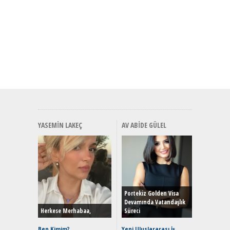
YASEMIN LAKEÇ
AV ABIDE GÜLEL
Alınır M
Durulma
Yönleriy
Hybrid (
Portekiz Golden Visa
Devamında Vatandaşlık
Herkese Merhabaa,
Süreci
Alpine A2
Çağın Ce
Ben Kimim?
Yeni Uluslararası İş