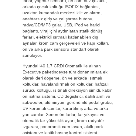
farlar, yağmur sensörü, ön cam buz çözücü,
arkada çocuk koltuğu ISOFIX bağlantısı,
uzaktan kumandalı merkezi kilit ve alarm,
anahtarsız giriş ve çalıştırma butonu,
radyo/CD/MP3 çalar, USB, iPod ve harici
bağlantı, viraj içini aydınlatan statik dönüş
farları, elektrikli ısıtmalı katlanabilen dış
aynalar, krom cam çerçeveleri ve kapı kolları,
ön ve arka park sensörü standart olarak
sunuluyor.
Hyundai i40 1.7 CRDi Otomatik ile alınan
Executive paketindeyse tüm donanımlara ek
olarak deri döşeme, ön ve arkada ısıtmalı
koltuklar, havalandırmalı ön koltuklar, hafızalı
sürücü koltuğu, ısıtmalı direksiyon simidi, kabin
ön ısıtma sistemi, CD değiştirici, dahili amfi ve
subwoofer, alüminyum görünümlü pedal grubu,
UV korumalı camlar, karartılmış arka ve arka
yan camlar, Xenon ön farlar, far yıkayıcı ve
otomatik far yükseklik ayarı, krom radyatör
ızgarası, panoramik cam tavan, akıllı park
asistanı ve lastik basınç kontrol sistemi