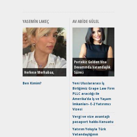
YASEMIN LAKEÇ
AV ABIDE GÜLEL
Alınır M
Durulma
Yönleriy
Hybrid (
Portekiz Golden Visa
Devamında Vatandaşlık
Herkese Merhabaa,
Süreci
Alpine A2
Çağın Ce
Ben Kimim?
Yeni Uluslararası İş
Birliğimiz Grape Law Firm
EAT8’e V
PLLC aracılığı ile
Merhaba:
Amerika’da İş ve Yaşam
Mild-Hyb
İmkanları- E-2 Yatırımcı
Verimli?
Vizesi
Crossove
Vergi ve vize avantajlı
Yaramaz
pasaport hakkı-Vanuatu
Puma ST
Yakıyor 
Yatırım Yoluyla Türk
Vatandaşlığının
Mercede