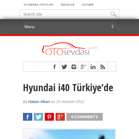
OTOMOBİL FİYATLARI
VİDEOLAR
İLETİŞİM
Hyundai i40 Türkiye’de
By
Hakan Alkan
on 15 Haziran 2012
0 COMMENTS
SHARE
TWEET
SHARE
SHARE