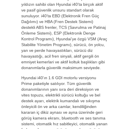
yıldızın sahibi olan Hyundai i40’ta birçok aktif
ve pasif güvenlik unsuru standart olarak
sunuluyor. i40’ta EBD (Elektronik Fren Güç
Dağılımı) ve HBA (Fren Destek Sistemi)
destekli ABS frenler, TCS (Savrulma ve Patinaj
Önleme Sistemi), ESP (Elektronik Denge
Kontrol Programı), Hyundai’ye özgü VSM (Araç
Stabilite Yönetim Programı), sürücü, ön yolcu,
yan ve perde havayastıkları, sürücü diz
havayastığı, acil fren sinyali, aktif gergili ön
emniyet kemerlari ve aktif koltuk başlıkları gibi
donanımlarla güvenlik maksimum seviyede.
Hyundai i40’ın 1.6 GDI motorlu versiyonu
Prime paketiyle satılıyor. Tüm güvenlik
donanımlarının yanı sıra deri direksiyon ve
vites topuzu, elektrikli sürücü koltuğu ve bel
destek ayarı, elektrik kumandalı ve sıkışma
önleyicili ön ve arka camlar, kendiliğinden
kararan iç dikiz aynası ve ayna üzerinde geri
görüş kamera ekranı, bluetooth ve ses tanıma
sistemi, otomatik hız sabitleyici, otomatik yanan