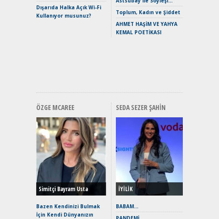
Astsubay ile Söyleşi…
Dışarıda Halka Açık Wi-Fi
Crossove
Toplum, Kadın ve Şiddet
Kullanıyor musunuz?
Yaramaz
AHMET HAŞİM VE YAHYA
Puma ST
KEMAL POETİKASI
Yakıyor 
Mercede
ve En Yakı
Premium 
Hızlı Şar
ÖZGE MCAREE
SEDA SEZER ŞAHIN
Alınır M
Durulma
Yönleriy
Hybrid (
Simitçi Bayram Usta
İYİLİK
Alpine A2
Çağın Ce
Bazen Kendinizi Bulmak
BABAM…
İçin Kendi Dünyanızın
EAT8’e V
PANDEMİ