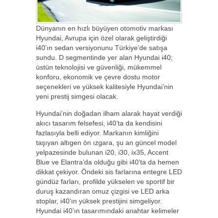
Dünyanın en hızlı büyüyen otomotiv markası
Hyundai, Avrupa için özel olarak geliştirdiği
i40’ın sedan versiyonunu Türkiye’de satışa
sundu. D segmentinde yer alan Hyundai i40;
üstün teknolojisi ve güvenliği, mükemmel
konforu, ekonomik ve çevre dostu motor
seçenekleri ve yüksek kalitesiyle Hyundai’nin
yeni prestij simgesi olacak.
Hyundai’nin doğadan ilham alarak hayat verdiği
akıcı tasarım felsefesi, i40’ta da kendisini
fazlasıyla belli ediyor. Markanın kimliğini
taşıyan altıgen ön ızgara, şu an güncel model
yelpazesinde bulunan i20, i30, ix35, Accent
Blue ve Elantra’da olduğu gibi i40’ta da hemen
dikkat çekiyor. Öndeki sis farlarına entegre LED
gündüz farları, profilde yükselen ve sportif bir
duruş kazandıran omuz çizgisi ve LED arka
stoplar, i40’ın yüksek prestijini simgeliyor.
Hyundai i40’ın tasarımındaki anahtar kelimeler