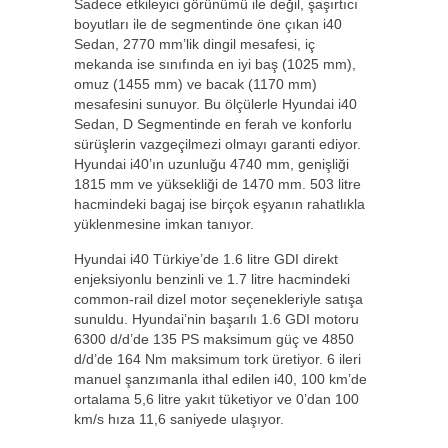
Sadece etkileyici görünümü ile değil, şaşırtıcı
boyutları ile de segmentinde öne çıkan i40
Sedan, 2770 mm’lik dingil mesafesi, iç
mekanda ise sınıfında en iyi baş (1025 mm),
omuz (1455 mm) ve bacak (1170 mm)
mesafesini sunuyor. Bu ölçülerle Hyundai i40
Sedan, D Segmentinde en ferah ve konforlu
sürüşlerin vazgeçilmezi olmayı garanti ediyor.
Hyundai i40’ın uzunluğu 4740 mm, genişliği
1815 mm ve yüksekliği de 1470 mm. 503 litre
hacmindeki bagaj ise birçok eşyanın rahatlıkla
yüklenmesine imkan tanıyor.
Hyundai i40 Türkiye’de 1.6 litre GDI direkt
enjeksiyonlu benzinli ve 1.7 litre hacmindeki
common-rail dizel motor seçenekleriyle satışa
sunuldu. Hyundai’nin başarılı 1.6 GDI motoru
6300 d/d’de 135 PS maksimum güç ve 4850
d/d’de 164 Nm maksimum tork üretiyor. 6 ileri
manuel şanzımanla ithal edilen i40, 100 km’de
ortalama 5,6 litre yakıt tüketiyor ve 0’dan 100
km/s hıza 11,6 saniyede ulaşıyor.