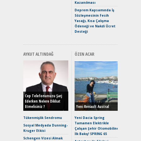
Kazanılması
ve En Yakı
Premium 
Deprem Kapsamında İş
Hızlı Şar
Sözleşmesinin Fesih
Yasağı, Kısa Çalışma
Ödeneği ve Nakdi Ücret
Desteği
AYKUT ALTINDAĞ
ÖZEN ACAR
Alınır M
Durulma
Yönleriy
Hybrid (
Cep Telefonunuzu Şarj
Ederken Nelere Dikkat
Etmelisiniz ?
Yeni Renault Austral
Alpine A2
Çağın Ce
Tükenmişlik Sendromu
Yeni Dacia Spring
Tamamen Elektrikle
EAT8’e V
Sosyal Medyada Dunning-
Çalışan Şehir Otomobiline
Merhaba:
Kruger Etkisi
İlk Bakış! SPRING 65
Mild-Hyb
Schengen Vizesi Almak
Verimli?